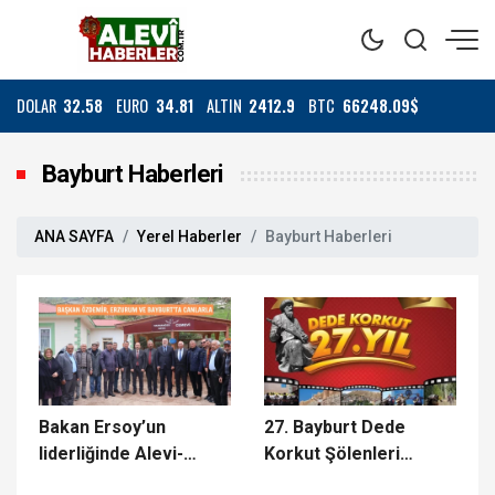
DOLAR
32.58
EURO
34.81
ALTIN
2412.9
BTC
66248.09$
Bayburt Haberleri
ANA SAYFA
Yerel Haberler
Bayburt Haberleri
Bakan Ersoy’un
27. Bayburt Dede
liderliğinde Alevi-
Korkut Şölenleri
Bektaşi toplumuna
başladı