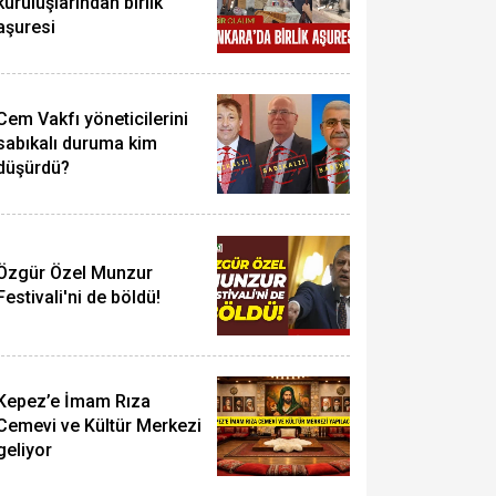
kuruluşlarından birlik
aşuresi
Cem Vakfı yöneticilerini
sabıkalı duruma kim
düşürdü?
Özgür Özel Munzur
Festivali'ni de böldü!
Kepez’e İmam Rıza
Cemevi ve Kültür Merkezi
geliyor