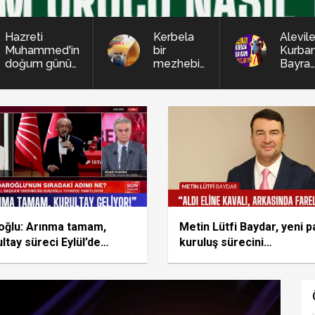
Hazreti
Kerbela
Alevile
Muhammed'in
bir
Kurba
doğum günü
mezhebin
Bayra
yad edilecek
değil, tüm
kutlar
insanlığın
mı?
ortak
vicdanıdır
oğlu: Arınma tamam,
Metin Lütfi Baydar, yeni p
ltay süreci Eylül’de
kuruluş sürecini
ıyor
değerlendirdi