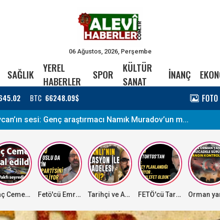
06 Ağustos, 2026, Perşembe
YEREL
KÜLTÜR
SAĞLIK
SPOR
İNANÇ
EKON
HABERLER
SANAT
FOTO
645.02
BTC
66248.09$
ycan’ın sesi: Genç araştırmacı Namık Muradov’un m...
Kıraç Cemevi işgal edildi, Cem Vakfı seyrediyor!
Fetö'cü Emre Uslu da Özel'in Yeni Parti'sini destekliyor
Tarihçi ve Analist Umut Berhan Şen'den enflasyonla mücadelede "Osmanlı modeli denetim" ve "halk reyonu" önerisi
FETÖ'cü Tarık Toros'tan itiraf: Ana muhalefet olduk!