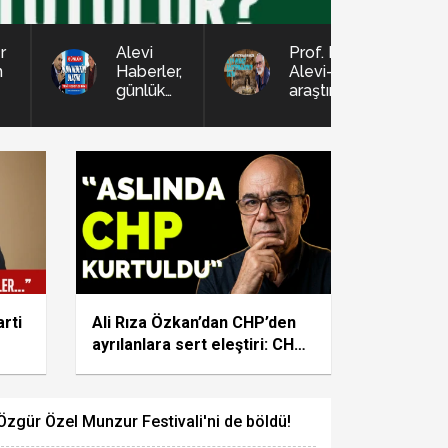
r
Alevi
Prof. Dr. Aksoy:
n
Haberler,
Alevi-Bektaşi
mı
günlük
araştırmalarının
10 bin
önemi ve
ziyaretçi
dikkat edilmesi
hedefine
gereken
ulaştı
hususlar
arti
Ali Rıza Özkan’dan CHP’den
ayrılanlara sert eleştiri: CHP
bunlardan kurtuldu!
Özgür Özel Munzur Festivali'ni de böldü!