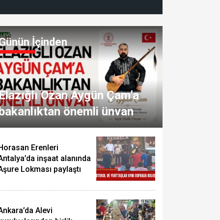
Günün İçinden
Elazığlı Ozan Aygün Çam’a
bakanlıktan önemli ünvan
Horasan Erenleri
Antalya’da inşaat alanında
Aşure Lokması paylaştı
Ankara’da Alevi