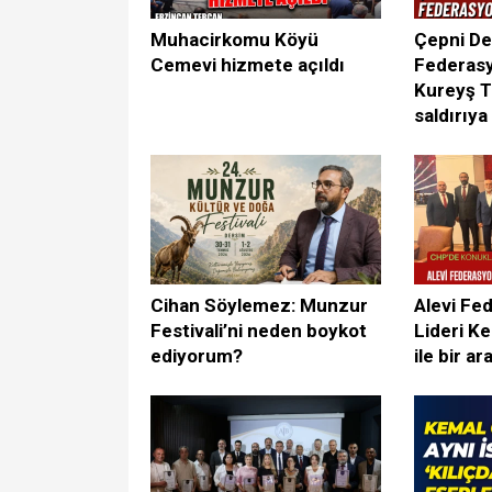
Muhacirkomu Köyü
Çepni De
Cemevi hizmete açıldı
Federasy
Kureyş T
saldırıya
Cihan Söylemez: Munzur
Alevi Fe
Festivali’ni neden boykot
Lideri Ke
ediyorum?
ile bir ar