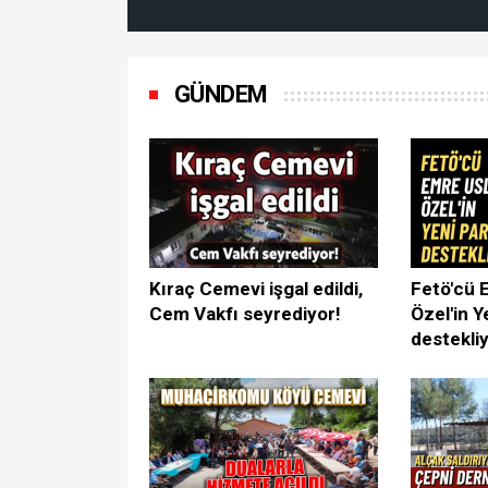
GÜNDEM
Kıraç Cemevi işgal edildi,
Fetö'cü 
Cem Vakfı seyrediyor!
Özel'in Ye
destekli