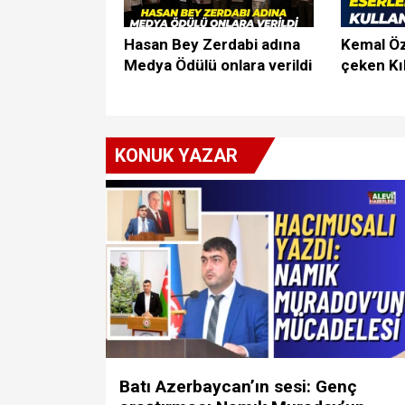
Hasan Bey Zerdabi adına
Kemal Öz
Medya Ödülü onlara verildi
çeken Kı
KONUK YAZAR
Batı Azerbaycan’ın sesi: Genç