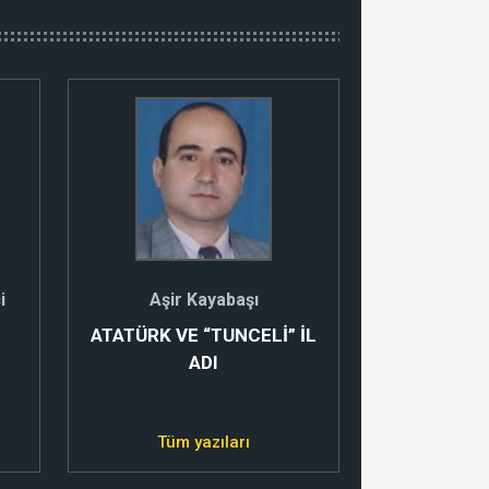
i
Aşir Kayabaşı
Must
ATATÜRK VE “TUNCELİ” İL
ALEVİLE
ADI
BUTLAN
ŞİF
Tüm yazıları
Tüm 