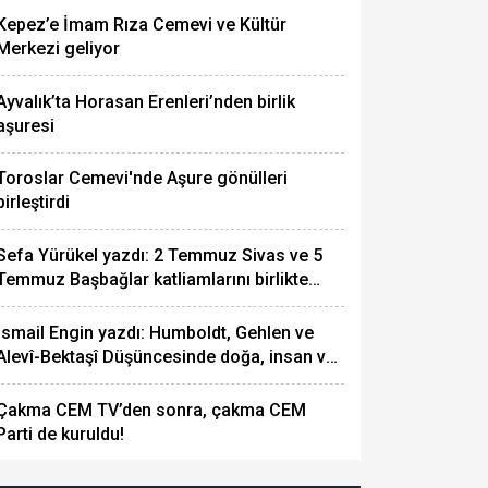
Kepez’e İmam Rıza Cemevi ve Kültür
Merkezi geliyor
Ayvalık’ta Horasan Erenleri’nden birlik
aşuresi
Toroslar Cemevi'nde Aşure gönülleri
birleştirdi
Sefa Yürükel yazdı: 2 Temmuz Sivas ve 5
Temmuz Başbağlar katliamlarını birlikte
analım
İsmail Engin yazdı: Humboldt, Gehlen ve
Alevî-Bektaşî Düşüncesinde doğa, insan ve
hakikat...
Çakma CEM TV’den sonra, çakma CEM
Parti de kuruldu!