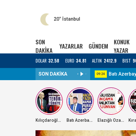
20°
İstanbul
SON
KONUK
YAZARLAR
GÜNDEM
DAKİKA
YAZAR
DOLAR
32.58
EURO
34.81
ALTIN
2412.9
BIST
9
SON DAKİKA
Batı Azerba
09:24
Kılıçdaroğlu'dan Terörsüz Türkiye için 4 öneri
Batı Azerbaycan’ın sesi: Genç araştırmacı Namık Muradov’un mücadelesi
Elazığlı Ozan Aygün Çam’a bakanlıktan önemli ünvan