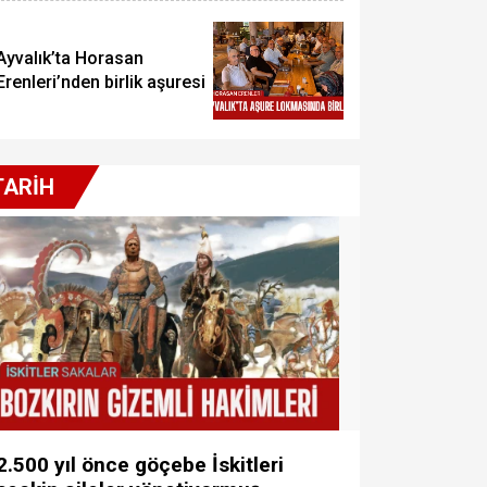
Ayvalık’ta Horasan
Erenleri’nden birlik aşuresi
TARİH
2.500 yıl önce göçebe İskitleri