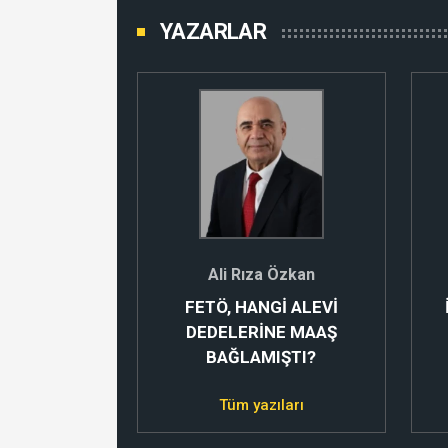
YAZARLAR
Kurt
Ali Rıza Özkan
İŞEN KEPEZ
FETÖ, HANGİ ALEVİ
DEDELERİNE MAAŞ
BAĞLAMIŞTI?
ıları
Tüm yazıları