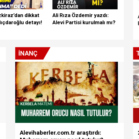
kiraz’dan dikkat
Ali Rıza Özdemir yazdı:
lıçdaroğlu detayı!
Alevi Partisi kurulmalı mı?
İNANÇ
Alevihaberler.com.tr araştırdı: