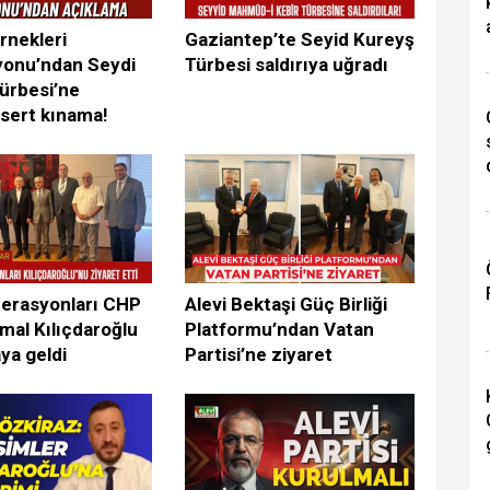
rnekleri
Gaziantep’te Seyid Kureyş
onu’ndan Seydi
Türbesi saldırıya uğradı
ürbesi’ne
 sert kınama!
derasyonları CHP
Alevi Bektaşi Güç Birliği
mal Kılıçdaroğlu
Platformu’ndan Vatan
aya geldi
Partisi’ne ziyaret