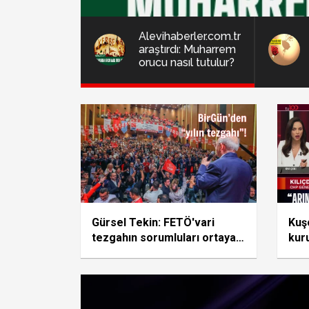
Alevihaberler.com.tr
araştırdı: Muharrem
orucu nasıl tutulur?
Gürsel Tekin: FETÖ'vari
Kuş
tezgahın sorumluları ortaya
kuru
çıkarılmalı!
başl