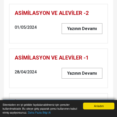
ASİMİLASYON VE ALEVİLER -2
01/05/2024
Yazının Devamı
ASİMİLASYON VE ALEVİLER -1
28/04/2024
Yazının Devamı
İNKARCILAR AVRUPA’DA DA
Sitemizden en iyi şekilde faydalanabilmeniz için çerezler
Anladım
kullanılmaktadır. Bu siteye giriş yaparak çerez kullanımını kabul
DAĞILIYOR!
Anasayfa
Yazarlar
Haber Ara
İhbar Hattı
Menu
etmiş sayılıyorsunuz.
Daha Fazla Bilgi Al