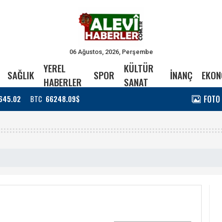
06 Ağustos, 2026, Perşembe
YEREL
KÜLTÜR
SAĞLIK
SPOR
İNANÇ
EKON
HABERLER
SANAT
FOTO
645.02
BTC
66248.09$