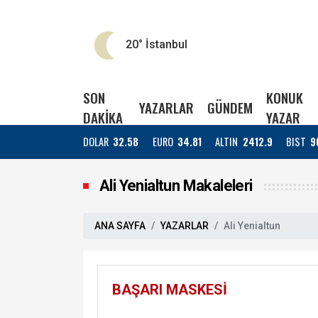
20°
İstanbul
SON
KONUK
YAZARLAR
GÜNDEM
DAKİKA
YAZAR
DOLAR
32.58
EURO
34.81
ALTIN
2412.9
BIST
9
Ali Yenialtun Makaleleri
ANA SAYFA
YAZARLAR
Ali Yenialtun
BAŞARI MASKESİ