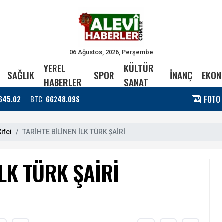
06 Ağustos, 2026, Perşembe
YEREL
KÜLTÜR
SAĞLIK
SPOR
İNANÇ
EKON
HABERLER
SANAT
FOTO
645.02
BTC
66248.09$
ifci
TARİHTE BİLİNEN İLK TÜRK ŞAİRİ
İLK TÜRK ŞAİRİ