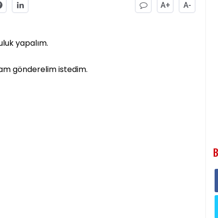
A+
A-
uluk yapalım.
elam gönderelim istedim.
B