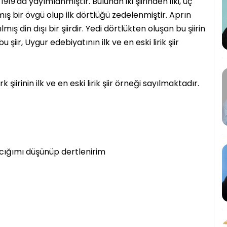
1919'da yayımlanmıştır. Bulunan iki şiirinden ilki, üç
mış bir övgü olup ilk dörtlüğü zedelenmiştir. Aprın
lmış din dışı bir şiirdir. Yedi dörtlükten oluşan bu şiirin
bu şiir, Uygur edebiyatının ilk ve en eski lirik şiir
 şiirinin ilk ve en eski lirik şiir örneği sayılmaktadır.
cığımı düşünüp dertlenirim