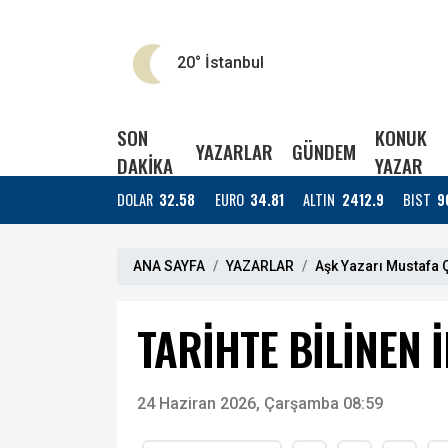
20°
İstanbul
SON
KONUK
YAZARLAR
GÜNDEM
DAKİKA
YAZAR
DOLAR
32.58
EURO
34.81
ALTIN
2412.9
BIST
9
ANA SAYFA
YAZARLAR
Aşk Yazarı Mustafa Ç
TARİHTE BİLİNEN 
24 Haziran 2026, Çarşamba 08:59