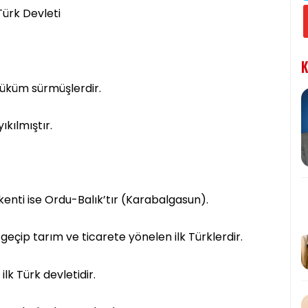
Türk Devleti
K
hüküm sürmüşlerdir.
ıkılmıştır.
kenti ise Ordu-Balık’tır (Karabalgasun).
eçip tarım ve ticarete yönelen ilk Türklerdir.
lk Türk devletidir.