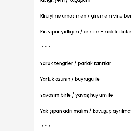
Kicıgkiyem / küçüğüm
Kirü yime umaz men / giremem yine be
Kin yıpar yıdlıgım / amber -misk kokul
* * *
Yaruk tengrler / parlak tanrılar
Yarluk azunın / buyrugu ile
Yavaşım birle / yavaş huylum ile
Yakışıpan adrılmalım / kavuşup ayrılm
* * *