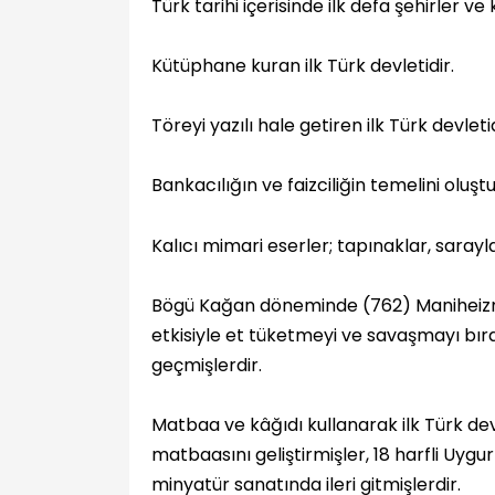
Türk tarihi içerisinde ilk defa şehirler v
Kütüphane kuran ilk Türk devletidir.
Töreyi yazılı hale getiren ilk Türk devletid
Bankacılığın ve faizciliğin temelini oluşt
Kalıcı mimari eserler; tapınaklar, sarayla
Bögü Kağan döneminde (762) Maniheizm re
etkisiyle et tüketmeyi ve savaşmayı bır
geçmişlerdir.
Matbaa ve kâğıdı kullanarak ilk Türk devle
matbaasını geliştirmişler, 18 harfli Uygu
minyatür sanatında ileri gitmişlerdir.