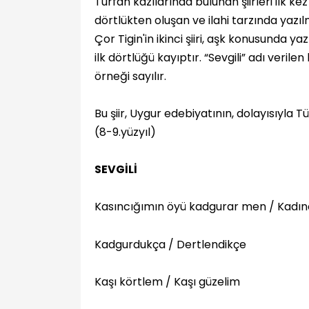
Turfan kazılarında bulunan şiirleri ilk kez 
dörtlükten oluşan ve ilahi tarzında yazıl
Çor Tigin'in ikinci şiiri, aşk konusunda yazı
ilk dörtlüğü kayıptır. “Sevgili” adı verilen 
örneği sayılır.
Bu şiir, Uygur edebiyatının, dolayısıyla Türk
(8-9.yüzyıl)
SEVGİLİ
Kasıncığımın öyü kadgurar men / Kadın
Kadgurdukça / Dertlendikçe
Kaşı körtlem / Kaşı güzelim