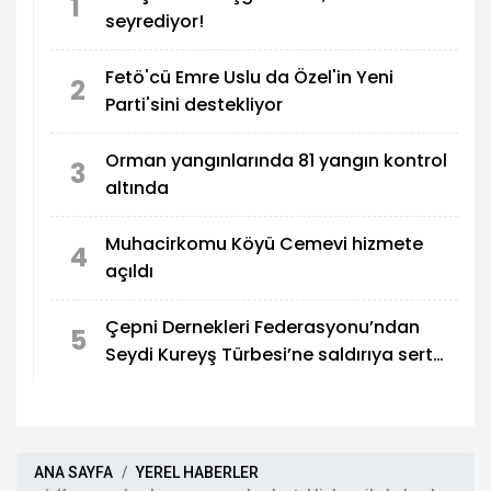
1
seyrediyor!
Fetö'cü Emre Uslu da Özel'in Yeni
2
Parti'sini destekliyor
Orman yangınlarında 81 yangın kontrol
3
altında
Muhacirkomu Köyü Cemevi hizmete
4
açıldı
Çepni Dernekleri Federasyonu’ndan
5
Seydi Kureyş Türbesi’ne saldırıya sert
kınama!
ANA SAYFA
YEREL HABERLER