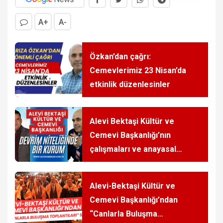
A+
A-
Özkan’dan çağrı:
Cemevlerimiz 23 Nisan’da
etkinlik düzenlesinler
Alevi Bektaşi Kültür ve
Cemevi Başkanlığı’nın
çalışmaları ve anayasal
haklar
Alevi-Bektaşi Kültür ve
Cemevi Başkanlığı’ndan
“Canlarla Buluşma