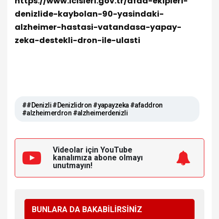
https://www.icisleri.gov.tr/afad-ekipleri-
denizlide-kaybolan-90-yasindaki-
alzheimer-hastasi-vatandasa-yapay-
zeka-destekli-dron-ile-ulasti
##Denizli #Denizlidron #yapayzeka #afaddron
#alzheimerdron #alzheimerdenizli
Videolar için YouTube
kanalımıza
abone olmayı
unutmayın!
BUNLARA DA BAKABİLİRSİNİZ