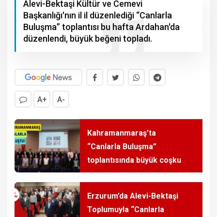
Alevi-Bektaşi Kültür ve Cemevi
Başkanlığı'nın il il düzenlediği “Canlarla
Buluşma” toplantısı bu hafta Ardahan'da
düzenlendi, büyük beğeni topladı.
A+
A-
Kahramanmaraş’ta
“Canlarla Buluşma”
toplantısında büyük coşku
Erzurum’da Alevi-Bektaşi
Toplumuyla “Canlarla