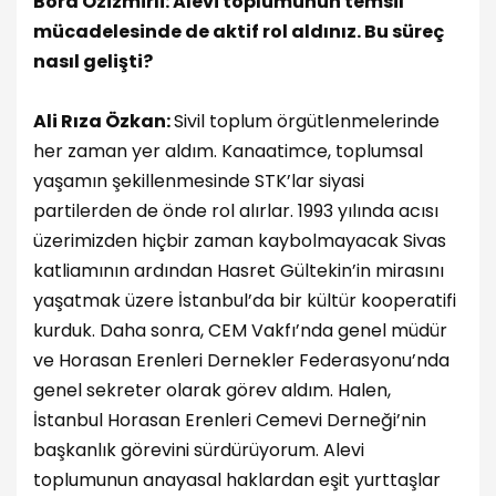
Bora Özizmirli: Alevi toplumunun temsil
mücadelesinde de aktif rol aldınız. Bu süreç
nasıl gelişti?
Ali Rıza Özkan:
Sivil toplum örgütlenmelerinde
her zaman yer aldım. Kanaatimce, toplumsal
yaşamın şekillenmesinde STK’lar siyasi
partilerden de önde rol alırlar. 1993 yılında acısı
üzerimizden hiçbir zaman kaybolmayacak Sivas
katliamının ardından Hasret Gültekin’in mirasını
yaşatmak üzere İstanbul’da bir kültür kooperatifi
kurduk. Daha sonra, CEM Vakfı’nda genel müdür
ve Horasan Erenleri Dernekler Federasyonu’nda
genel sekreter olarak görev aldım. Halen,
İstanbul Horasan Erenleri Cemevi Derneği’nin
başkanlık görevini sürdürüyorum. Alevi
toplumunun anayasal haklardan eşit yurttaşlar