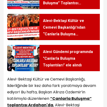
Buluşma” Toplantısı
düzenlendi
Alevi-Bektaşi Kültür ve
Cemevi Başkanlığı’ndan
“Canlarla Buluşma
Toplantıları” serisi
Alevi Gündemi programında
"Canlarla Buluşma
Toplantıları" ele alındı
Alevi-Bektaşi Kültür ve Cemevi Başkanlığı,
liderliğinde bir kez daha fark yaratmaya devam
ediyor! Bu hafta, Başkan Alirıza Özdemir’in
katılımıyla düzenlenen
“Canlarla Buluşma”
toplantısı Ardahan'da
, Alevi-Bektaşi