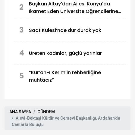
Başkan Altay’dan Ailesi Konya’da
2
İkamet Eden Üniversite Öğrencilerine
Müjde
3
Saat Kulesi’nde dur durak yok
4
Üreten kadınlar, güçlü yarınlar
”Kur’an-ı Kerim’in rehberliğine
5
muhtacız”
ANA SAYFA
GÜNDEM
Alevi-Bektaşi Kültür ve Cemevi Başkanlığı, Ardahan’da
Canlarla Buluştu