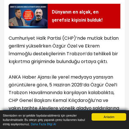
Dünyanın en alçak, en
şerefsiz kişisini bulduk!
Cumhuriyet Halk Partisi (CHP)’nde mutlak butlan
gerilimi yükselirken Özgür Özel ve Ekrem
İmamoğlu destekçilerinin Trabzon’da tehlikeli bir
kışkırtma girişiminde bulunduğu ortaya çıktı.
ANKA Haber Ajansı ile yerel medyaya yansıyan
görüntülere göre, 5 Haziran 2026’da Özgür Özel’i
Trabzon Havalimanında karşılayan kalabalıkta,
CHP Genel Başkanı Kemal Kılıçdaroğlu’na ve
yakın tarihte Alevilere yönelik gladyo saldırılarına
atfen “
Biz yakarsak söndüremezler
” yazan bir
Sitemizden en iyi şekilde faydalanabilmeniz için çerezler
Anladım
kullanılmaktadır. Bu siteye giriş yaparak çerez kullanımını kabul
Anasayfa
Yazarlar
Haber Ara
İhbar Hattı
Menu
pankart açıldı. Pankartta “
CHP Akçaabat
” imzası
etmiş sayılıyorsunuz.
Daha Fazla Bilgi Al