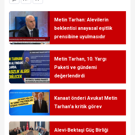
Metin Tarhan: Alevilerin
beklentisi anayasal eşitlik
prensibine uyulmasıdır
Metin Tarhan, 10. Yargı
Paketi ve gündemi
değerlendirdi
Kanaat önderi Avukat Metin
Tarhan'a kritik görev
Alevi-Bektaşi Güç Birliği