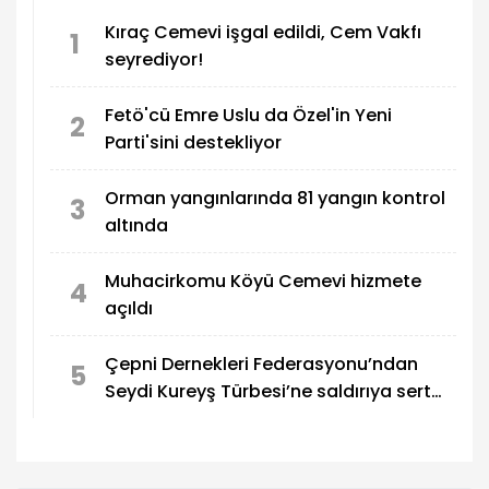
Kıraç Cemevi işgal edildi, Cem Vakfı
1
seyrediyor!
Fetö'cü Emre Uslu da Özel'in Yeni
2
Parti'sini destekliyor
Orman yangınlarında 81 yangın kontrol
3
altında
Muhacirkomu Köyü Cemevi hizmete
4
açıldı
Çepni Dernekleri Federasyonu’ndan
5
Seydi Kureyş Türbesi’ne saldırıya sert
kınama!