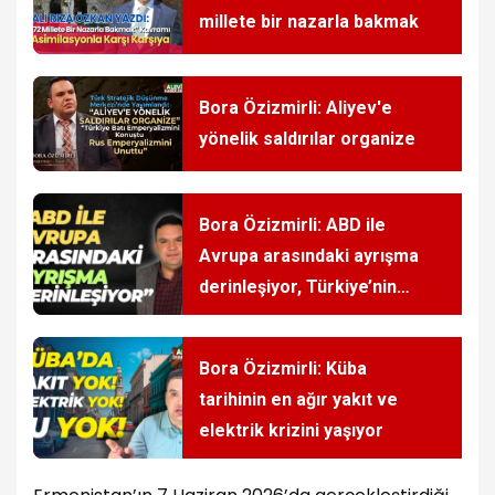
millete bir nazarla bakmak
Bora Özizmirli: Aliyev'e
yönelik saldırılar organize
Bora Özizmirli: ABD ile
Avrupa arasındaki ayrışma
derinleşiyor, Türkiye’nin
önemi artıyor
Bora Özizmirli: Küba
tarihinin en ağır yakıt ve
elektrik krizini yaşıyor