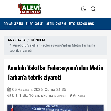
DOLAR
32.58
EURO
34.81
ALTIN
2412.9
BTC
66248.09$
ANA SAYFA
GÜNDEM
Anadolu Vakıflar Federasyonu’ndan Metin Tarhan’a
tebrik ziyareti
Anadolu Vakıflar Federasyonu’ndan Metin
Tarhan’a tebrik ziyareti
05 Haziran, 2026, Cuma 21:35
Ort.
1 dk. 16 sn.
okuma süresi
Ankara