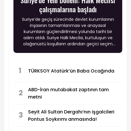
Suriye’de Yeni Dönem: Halk Meclisi
çalışmalarına başladı
Suriye’de geçiş sürecinde devlet kurumlarının
inşasının tamamlanması ve anayasal
kurumların güçlendirilmesi yolunda tarihi bir
adım atıldı. Suriye Halk Meclisi, kurtuluşun ve
olağanüstü koşulların ardından geçici seçim
sistemi kapsamında öngörülen anayasal geçiş
mekanizması çerçevesinde ilk oturumunu
gerçekleştirdi.
1
TÜRKSOY Atatürk’ün Baba Ocağında
ABD-İran mutabakat zaptının tam
2
metni
Seyit Ali Sultan Dergahı’nın işgalcileri
3
Pontus Soykırımı anmasında!