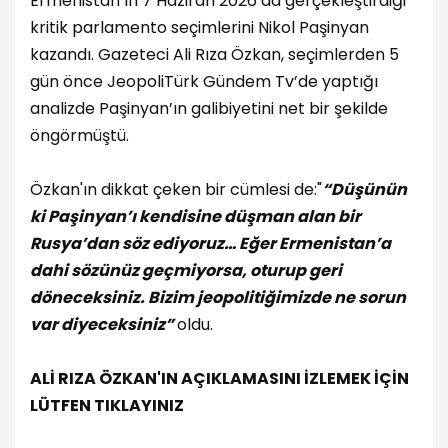
Ermenistan’ın 7 Haziran 2026’da gerçekleştirdiği
kritik parlamento seçimlerini Nikol Paşinyan
kazandı. Gazeteci Ali Rıza Özkan, seçimlerden 5
gün önce JeopoliTürk Gündem Tv’de yaptığı
analizde Paşinyan’ın galibiyetini net bir şekilde
öngörmüştü.
Özkan'ın dikkat çeken bir cümlesi de:"
“Düşünün
ki Paşinyan’ı kendisine düşman alan bir
Rusya’dan söz ediyoruz… Eğer Ermenistan’a
dahi sözünüz geçmiyorsa, oturup geri
döneceksiniz. Bizim jeopolitiğimizde ne sorun
var diyeceksiniz”
oldu.
ALİ RIZA ÖZKAN'IN AÇIKLAMASINI İZLEMEK İÇİN
LÜTFEN TIKLAYINIZ