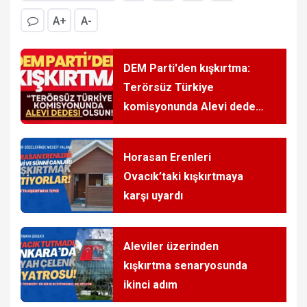
A+
A-
DEM Parti'den kışkırtma:
Terörsüz Türkiye
komisyonunda Alevi dedesi
olsun!
Horasan Erenleri
Ovacık’taki kışkırtmaya
karşı uyardı
Aleviler üzerinden
kışkırtma senaryosunda
ikinci adım