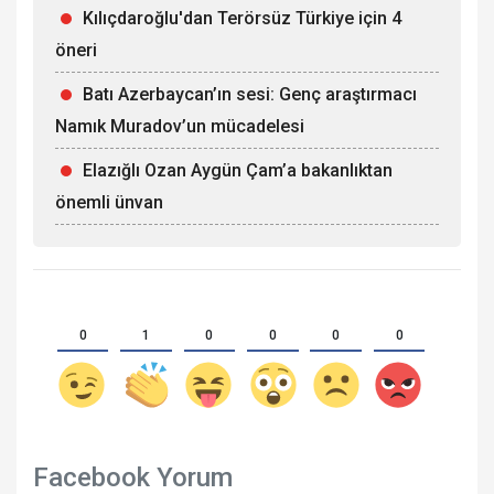
Kılıçdaroğlu'dan Terörsüz Türkiye için 4
öneri
Batı Azerbaycan’ın sesi: Genç araştırmacı
Namık Muradov’un mücadelesi
Elazığlı Ozan Aygün Çam’a bakanlıktan
önemli ünvan
0
1
0
0
0
0
Facebook Yorum