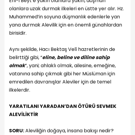
Ehl-i Beyt’e yakın olanlara yakın, düşman
olanlara uzak durmak ilkeleri en üstte yer alır. Hz.
Muhammed’in soyuna düşmanlık edenlerle yan
yana durmak Alevilik için en önemli günahlardan
birisidir.
Aynı şekilde, Hacı Bektaş Velî hazretlerinin de
belirttiği gibi, “
eline, beline ve diline sahip
olmak
”, yani; ahlaklı olmak, ailesine, emeğine,
vatanına sahip çıkmak gibi her Müslüman için
emredilen davranışlar Aleviler için de temel
ilkelerdir.
YARATILANI YARADAN’DAN ÖTÜRÜ SEVMEK
ALEVİLİKTİR
SORU:
Aleviliğin doğaya, insana bakışı nedir?