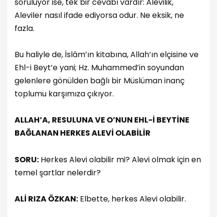
soruluyor ise, tek bir cevabı vardır: Alevilik,
Aleviler nasıl ifade ediyorsa odur. Ne eksik, ne
fazla.
Bu haliyle de, İslâm’ın kitabına, Allah’ın elçisine ve
Ehl-i Beyt’e yani; Hz. Muhammed’in soyundan
gelenlere gönülden bağlı bir Müslüman inanç
toplumu karşımıza çıkıyor.
ALLAH’A, RESULUNA VE O’NUN EHL-İ BEYTİNE
BAĞLANAN HERKES ALEVİ OLABİLİR
SORU:
Herkes Alevi olabilir mi? Alevi olmak için en
temel şartlar nelerdir?
ALİ RIZA ÖZKAN:
Elbette, herkes Alevi olabilir.