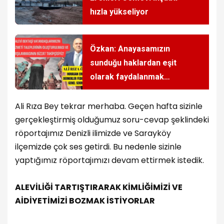
hızla yükseliyor
Özkan: Anayasamızın
sunduğu haklardan eşit
olarak faydalanmak
istiyoruz!
Ali Rıza Bey tekrar merhaba. Geçen hafta sizinle
gerçekleştirmiş olduğumuz soru-cevap şeklindeki
röportajımız Denizli ilimizde ve Sarayköy
ilçemizde çok ses getirdi. Bu nedenle sizinle
yaptığımız röportajımızı devam ettirmek istedik.
ALEVİLİĞİ TARTIŞTIRARAK KİMLİĞİMİZİ VE
AİDİYETİMİZİ BOZMAK İSTİYORLAR