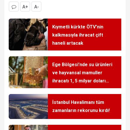
A+
A-
Kıymetli kürkte ÖTV'nin
kalkmasıyla ihracat çift
haneli artacak
Ege Bölgesi’nde su ürünleri
ve hayvansal mamuller
ihracatı 1, 5 milyar doları
aştı
İstanbul Havalimanı tüm
zamanların rekorunu kırdı!