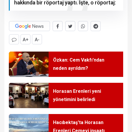
hakkında bir röportaj yaptı. İşte, o röportaj:
A+
A-
Özkan: Cem Vakfı'ndan
neden ayrıldım?
Horasan Erenleri yeni
yönetimini belirledi
Hacıbektaş'ta Horasan
Erenleri Cemevi inşaatı