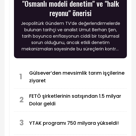
"Osmanlı modeli denetim" ve "halk
reyonu" önerisi
Jeopolitürk Gündem TV’de değerlendirmelerde
bulunan tarihçi ve analist Umut Berhan Şen,
tarih boyunca enflasyonun ciddi bir toplumsal
sorun olduğunu, ancak etkili denetim
mekanizmaları sayesinde bu süreçlerin kontrol
altına alınabildiğini vurguladı.
Gülsever’den mevsimlik tarım işçilerine
1
ziyaret
FETÖ şirketlerinin satışından 1.5 milyar
2
Dolar geldi
3
YTAK programı 750 milyara yükseldi!