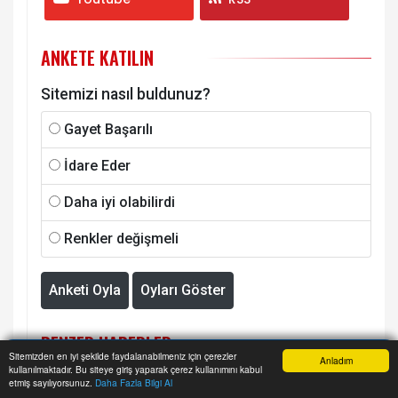
ANKETE KATILIN
Sitemizi nasıl buldunuz?
Gayet Başarılı
İdare Eder
Daha iyi olabilirdi
Renkler değişmeli
Anketi Oyla
Oyları Göster
BENZER HABERLER
Sitemizden en iyi şekilde faydalanabilmeniz için çerezler
Anladım
kullanılmaktadır. Bu siteye giriş yaparak çerez kullanımını kabul
Anasayfa
Yazarlar
Haber Ara
İhbar Hattı
Menu
etmiş sayılıyorsunuz.
Daha Fazla Bilgi Al