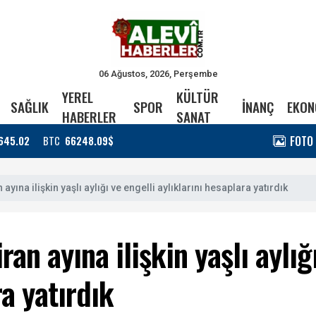
06 Ağustos, 2026, Perşembe
YEREL
KÜLTÜR
SAĞLIK
SPOR
İNANÇ
EKON
HABERLER
SANAT
FOTO
645.02
BTC
66248.09$
yına ilişkin yaşlı aylığı ve engelli aylıklarını hesaplara yatırdık
an ayına ilişkin yaşlı aylığ
ra yatırdık