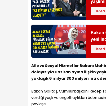
yaşlımı
Haberi 
Bakan 
yeni in
Haberi 
Aile ve Sosyal Hizmetler Bakanı Mah
dolayısıyla Haziran ayına ilişkin yaşlı 
yaklaşık 6 milyar 300 milyon lira öde
Bakan Göktaş, Cumhurbaşkanı Recep Tay
verdiği yaşlı ve engelli aylıkları ödemes
paylaştı.