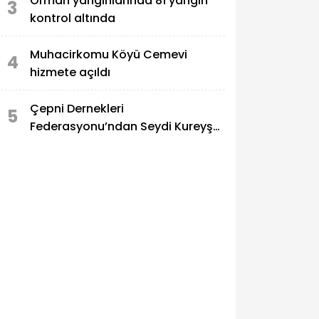
Orman yangınlarında 81 yangın
3
kontrol altında
Muhacirkomu Köyü Cemevi
4
hizmete açıldı
Çepni Dernekleri
5
Federasyonu’ndan Seydi Kureyş
Türbesi’ne saldırıya sert kınama!