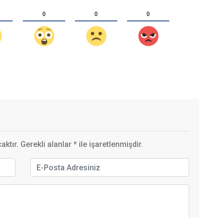
0
0
0
ktır. Gerekli alanlar
*
ile işaretlenmişdir.