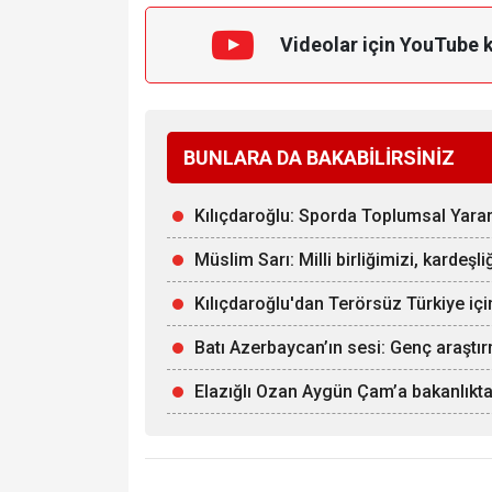
Videolar için YouTube 
BUNLARA DA BAKABİLİRSİNİZ
Kılıçdaroğlu: Sporda Toplumsal Yarar 
Müslim Sarı: Milli birliğimizi, kardeşl
Kılıçdaroğlu'dan Terörsüz Türkiye içi
Batı Azerbaycan’ın sesi: Genç araşt
Elazığlı Ozan Aygün Çam’a bakanlıkt