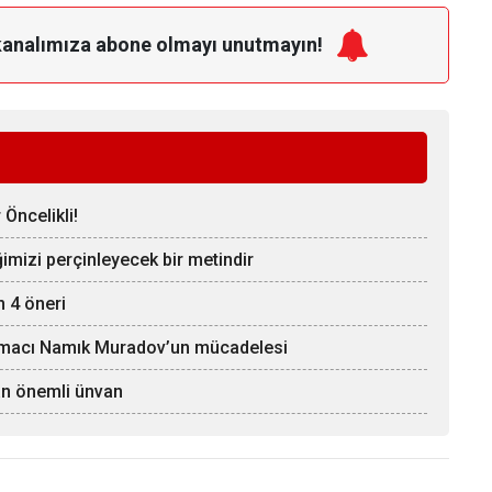
kanalımıza
abone olmayı unutmayın!
Öncelikli!
iğimizi perçinleyecek bir metindir
n 4 öneri
ırmacı Namık Muradov’un mücadelesi
an önemli ünvan