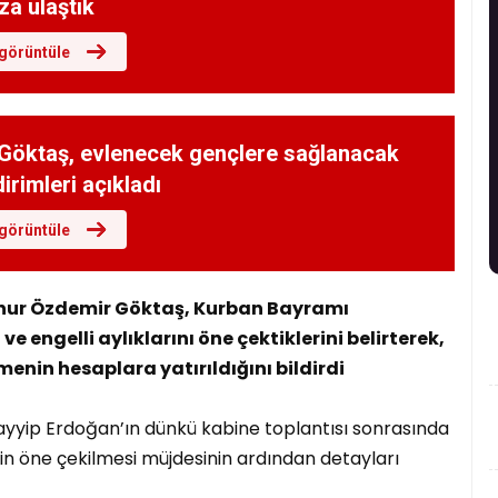
za ulaştık
görüntüle
Göktaş, evlenecek gençlere sağlanacak
dirimleri açıkladı
görüntüle
inur Özdemir Göktaş, Kurban Bayramı
ve engelli aylıklarını öne çektiklerini belirterek,
menin hesaplara yatırıldığını bildirdi
yip Erdoğan’ın dünkü kabine toplantısı sonrasında
inin öne çekilmesi müjdesinin ardından detayları