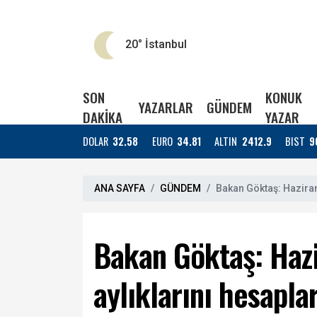
20°
İstanbul
SON
KONUK
YAZARLAR
GÜNDEM
DAKİKA
YAZAR
DOLAR
32.58
EURO
34.81
ALTIN
2412.9
BIST
9
ANA SAYFA
GÜNDEM
Bakan Göktaş: Haziran a
Bakan Göktaş: Hazir
aylıklarını hesapla