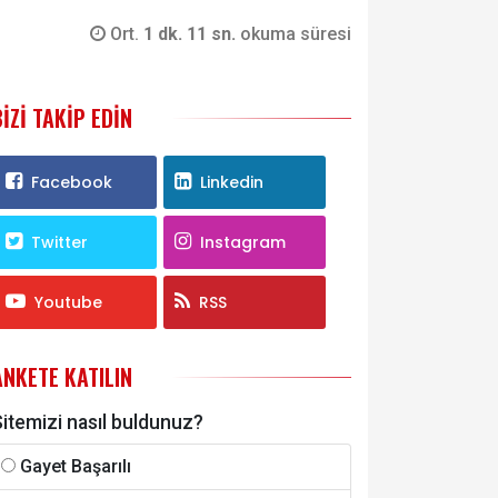
Ort.
1 dk. 11 sn.
okuma süresi
BIZI TAKIP EDIN
Facebook
Linkedin
Twitter
Instagram
Youtube
RSS
ANKETE KATILIN
itemizi nasıl buldunuz?
Gayet Başarılı