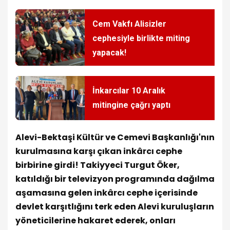
Cem Vakfı Alisizler
cephesiyle birlikte miting
yapacak!
İnkarcılar 10 Aralık
mitingine çağrı yaptı
Alevi-Bektaşi Kültür ve Cemevi Başkanlığı'nın
kurulmasına karşı çıkan inkârcı cephe
birbirine girdi! Takiyyeci Turgut Öker,
katıldığı bir televizyon programında dağılma
aşamasına gelen inkârcı cephe içerisinde
devlet karşıtlığını terk eden Alevi kuruluşların
yöneticilerine hakaret ederek, onları