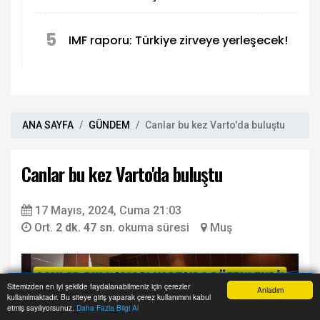
5
IMF raporu: Türkiye zirveye yerleşecek!
ANA SAYFA
GÜNDEM
Canlar bu kez Varto'da buluştu
Canlar bu kez Varto'da buluştu
17 Mayıs, 2024, Cuma 21:03
Ort.
2 dk. 47 sn.
okuma süresi
Muş
Sitemizden en iyi şekilde faydalanabilmeniz için çerezler
Anladım
kullanılmaktadır. Bu siteye giriş yaparak çerez kullanımını kabul
Anasayfa
Yazarlar
Haber Ara
İhbar Hattı
Menu
etmiş sayılıyorsunuz.
Daha Fazla Bilgi Al