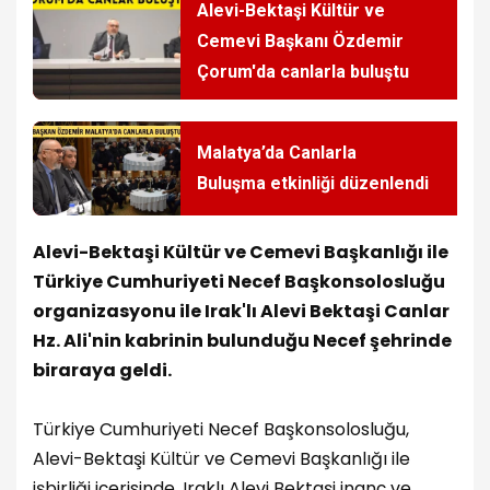
Alevi-Bektaşi Kültür ve
Cemevi Başkanı Özdemir
Çorum'da canlarla buluştu
Malatya’da Canlarla
Buluşma etkinliği düzenlendi
Alevi-Bektaşi Kültür ve Cemevi Başkanlığı ile
Türkiye Cumhuriyeti Necef Başkonsolosluğu
organizasyonu ile Irak'lı Alevi Bektaşi Canlar
Hz. Ali'nin kabrinin bulunduğu Necef şehrinde
biraraya geldi.
Türkiye Cumhuriyeti Necef Başkonsolosluğu,
Alevi-Bektaşi Kültür ve Cemevi Başkanlığı ile
işbirliği içerisinde, Iraklı Alevi Bektaşi inanç ve