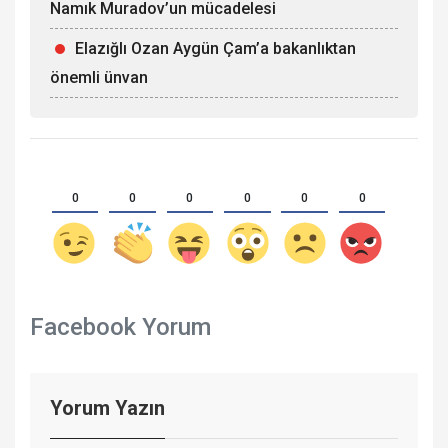
Namık Muradov’un mücadelesi
Elazığlı Ozan Aygün Çam’a bakanlıktan
önemli ünvan
0
0
0
0
0
0
Facebook Yorum
Yorum Yazın