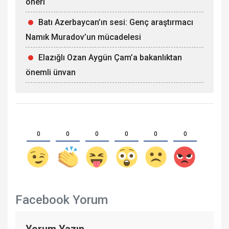
öneri
Batı Azerbaycan’ın sesi: Genç araştırmacı
Namık Muradov’un mücadelesi
Elazığlı Ozan Aygün Çam’a bakanlıktan
önemli ünvan
0
0
0
0
0
0
Facebook Yorum
Yorum Yazın