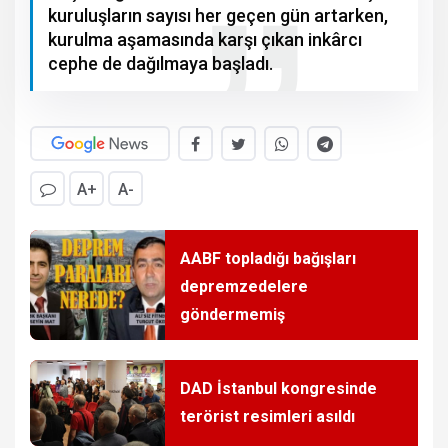
kuruluşların sayısı her geçen gün artarken,
kurulma aşamasında karşı çıkan inkârcı
cephe de dağılmaya başladı.
A+
A-
AABF topladığı bağışları
depremzedelere
göndermemiş
DAD İstanbul kongresinde
terörist resimleri asıldı