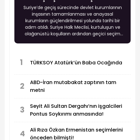
Suriye’de geçiş sürecinde devlet kurumlarının
inşasının tamamlanması ve anayasal
kurumların güçlendirilmesi yolunda tarihi bir
adım atıldı. Suriye Halk Meclisi, kurtuluşun ve
olağanüstü koşulların ardından geçici seçim
sistemi kapsamında öngörülen anayasal geçiş
mekanizması çerçevesinde ilk oturumunu
gerçekleştirdi.
1
TÜRKSOY Atatürk’ün Baba Ocağında
ABD-İran mutabakat zaptının tam
2
metni
Seyit Ali Sultan Dergahı’nın işgalcileri
3
Pontus Soykırımı anmasında!
Ali Rıza Özkan Ermenistan seçimlerini
4
önceden bilmişti!