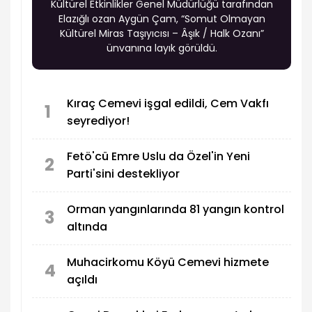
Kültürel Etkinlikler Genel Müdürlüğü tarafından
Elazığlı ozan Aygün Çam, “Somut Olmayan
Kültürel Miras Taşıyıcısı – Âşık / Halk Ozanı”
ünvanına layık görüldü.
Kıraç Cemevi işgal edildi, Cem Vakfı
1
seyrediyor!
Fetö'cü Emre Uslu da Özel'in Yeni
2
Parti'sini destekliyor
Orman yangınlarında 81 yangın kontrol
3
altında
Muhacirkomu Köyü Cemevi hizmete
4
açıldı