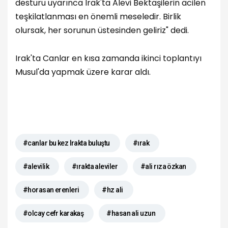
desturu uyarınca Irak'ta Alevi Bektaşilerin acilen
teşkilatlanması en önemli meseledir. Birlik
olursak, her sorunun üstesinden geliriz" dedi.
Irak'ta Canlar en kısa zamanda ikinci toplantıyı
Musul'da yapmak üzere karar aldı.
#canlar bu kez Irakta buluştu
#ırak
#alevilik
#ırakta aleviler
#ali rıza özkan
#horasan erenleri
#hz ali
#olcay cefr karakaş
#hasan ali uzun