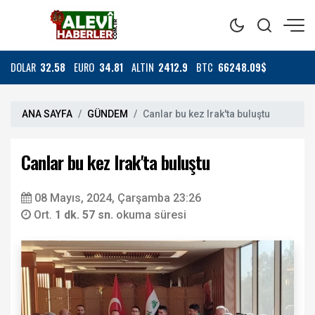
DOLAR
32.58
EURO
34.81
ALTIN
2412.9
BTC
66248.09$
ANA SAYFA
GÜNDEM
Canlar bu kez Irak'ta buluştu
Canlar bu kez Irak'ta buluştu
08 Mayıs, 2024, Çarşamba 23:26
Ort.
1 dk. 57 sn.
okuma süresi