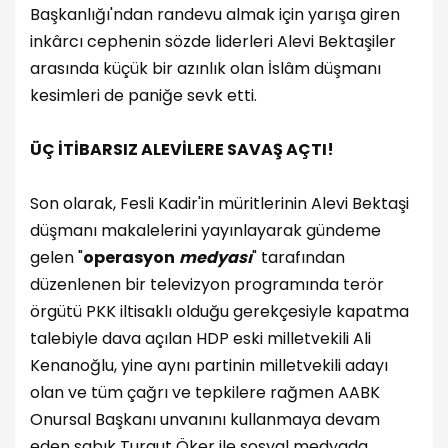
Başkanlığı'ndan randevu almak için yarışa giren
inkârcı cephenin sözde liderleri Alevi Bektaşiler
arasında küçük bir azınlık olan İslâm düşmanı
kesimleri de paniğe sevk etti.
ÜÇ İTİBARSIZ ALEVİLERE SAVAŞ AÇTI!
Son olarak, Fesli Kadir'in müritlerinin Alevi Bektaşi
düşmanı makalelerini yayınlayarak gündeme
gelen "
operasyon
medyası
" tarafından
düzenlenen bir televizyon programında terör
örgütü PKK iltisaklı olduğu gerekçesiyle kapatma
talebiyle dava açılan HDP eski milletvekili Ali
Kenanoğlu, yine aynı partinin milletvekili adayı
olan ve tüm çağrı ve tepkilere rağmen AABK
Onursal Başkanı unvanını kullanmaya devam
eden sabık Turgut Öker ile sosyal medyada