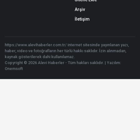
Arşiv
İletişim
https://www.alevihaberler.com.tr/ internet sitesinde yayınlanan yazı,
haber, video ve fotoğrafların her türlü hakkı saklıdır. İzin alınmadan,
kaynak gösterilerek dahi kullanılamaz.
Copyright © 2026 Alevi Haberler - Tüm hakları saklıdır. | Yazılım:
Onemsoft