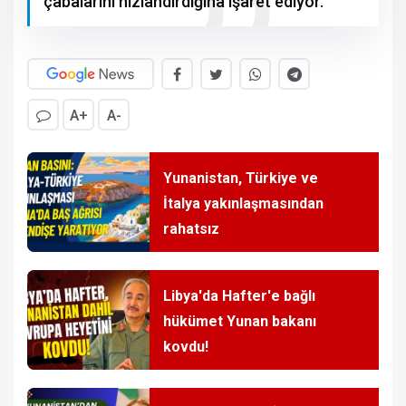
çabalarını hızlandırdığına işaret ediyor.
A+
A-
Yunanistan, Türkiye ve
İtalya yakınlaşmasından
rahatsız
Libya'da Hafter'e bağlı
hükümet Yunan bakanı
kovdu!