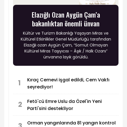
Elazığlı Ozan Aygün Çam’a
bakanlıktan önemli ünvan
Kültür ve Turizm Bakanlığı Yaşayan Miras ve
Kültürel Etkinlikler Genel Müdürlüğü tarafından
Elazığlı ozan Aygün Çam, “Somut Olmayan
Kültürel Miras Taşıyıcısı – Âşık / Halk Ozanı”
ünvanına layık görüldü.
Kıraç Cemevi işgal edildi, Cem Vakfı
1
seyrediyor!
Fetö'cü Emre Uslu da Özel'in Yeni
2
Parti'sini destekliyor
Orman yangınlarında 81 yangın kontrol
3