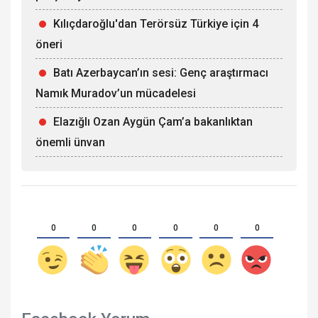
Kılıçdaroğlu'dan Terörsüz Türkiye için 4
öneri
Batı Azerbaycan’ın sesi: Genç araştırmacı
Namık Muradov’un mücadelesi
Elazığlı Ozan Aygün Çam’a bakanlıktan
önemli ünvan
0
0
0
0
0
0