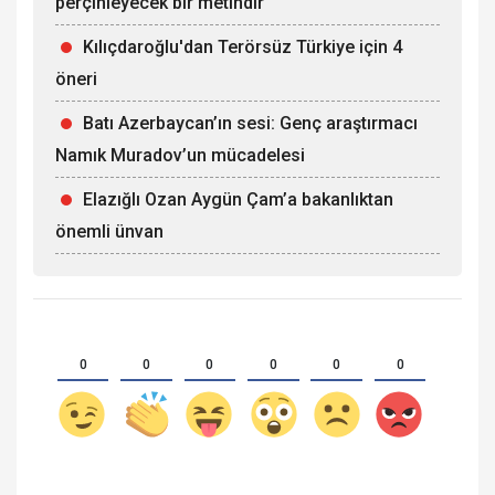
perçinleyecek bir metindir
Kılıçdaroğlu'dan Terörsüz Türkiye için 4
öneri
Batı Azerbaycan’ın sesi: Genç araştırmacı
Namık Muradov’un mücadelesi
Elazığlı Ozan Aygün Çam’a bakanlıktan
önemli ünvan
0
0
0
0
0
0