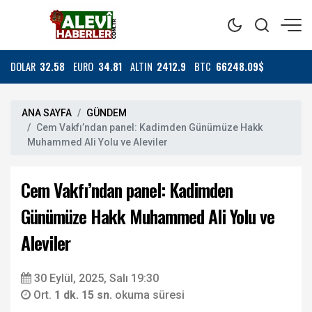
DOLAR
32.58
EURO
34.81
ALTIN
2412.9
BTC
66248.09$
ANA SAYFA
GÜNDEM
Cem Vakfı’ndan panel: Kadimden Günümüze Hakk
Muhammed Ali Yolu ve Aleviler
Cem Vakfı’ndan panel: Kadimden
Günümüze Hakk Muhammed Ali Yolu ve
Aleviler
30 Eylül, 2025, Salı 19:30
Ort.
1 dk. 15 sn.
okuma süresi