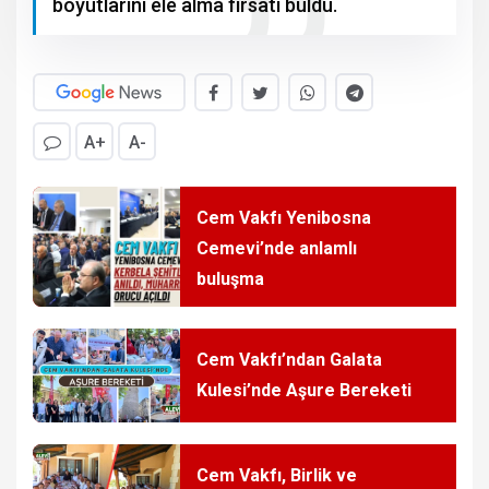
boyutlarını ele alma fırsatı buldu.
A+
A-
Cem Vakfı Yenibosna
Cemevi’nde anlamlı
buluşma
Cem Vakfı’ndan Galata
Kulesi’nde Aşure Bereketi
Cem Vakfı, Birlik ve