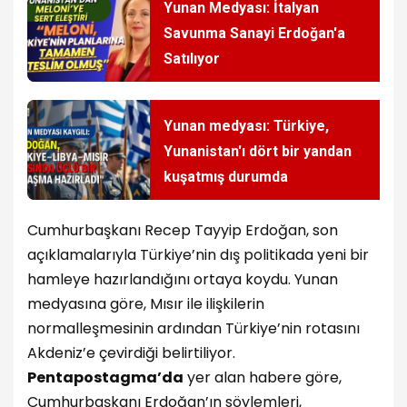
Yunan Medyası: İtalyan
Savunma Sanayi Erdoğan'a
Satılıyor
Yunan medyası: Türkiye,
Yunanistan'ı dört bir yandan
kuşatmış durumda
Cumhurbaşkanı Recep Tayyip Erdoğan, son
açıklamalarıyla Türkiye’nin dış politikada yeni bir
hamleye hazırlandığını ortaya koydu. Yunan
medyasına göre, Mısır ile ilişkilerin
normalleşmesinin ardından Türkiye’nin rotasını
Akdeniz’e çevirdiği belirtiliyor.
Pentapostagma’da
yer alan habere göre,
Cumhurbaşkanı Erdoğan’ın söylemleri,