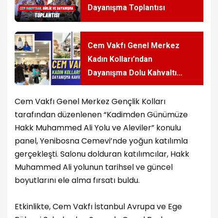
Dayanışma Toplantısı
Cem Vakfı Genel Merkez
Kadın Kolları’ndan
Dayanışma Dolu Kahvaltı
Etkinliği
Cem Vakfı Genel Merkez Gençlik Kolları
tarafından düzenlenen “Kadimden Günümüze
Hakk Muhammed Ali Yolu ve Aleviler” konulu
panel, Yenibosna Cemevi’nde yoğun katılımla
gerçekleşti. Salonu dolduran katılımcılar, Hakk
Muhammed Ali yolunun tarihsel ve güncel
boyutlarını ele alma fırsatı buldu.
Etkinlikte, Cem Vakfı İstanbul Avrupa ve Ege