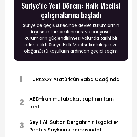
Suriye’de Yeni Dönem: Halk Meclisi
çalışmalarına başladı
Suriye’de geçiş sürecinde devlet kurumlarının
inşasının tamamlanması ve anayasal
kurumların güçlendirilmesi yolunda tarihi bir
adım atıldı. Suriye Halk Meclisi, kurtuluşun ve
olağanüstü koşulların ardından geçici seçim
sistemi kapsamında öngörülen anayasal geçiş
mekanizması çerçevesinde ilk oturumunu
gerçekleştirdi.
1
TÜRKSOY Atatürk’ün Baba Ocağında
ABD-İran mutabakat zaptının tam
2
metni
Seyit Ali Sultan Dergahı’nın işgalcileri
3
Pontus Soykırımı anmasında!