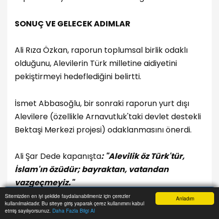
SONUÇ VE GELECEK ADIMLAR
Ali Rıza Özkan, raporun toplumsal birlik odaklı
olduğunu, Alevilerin Türk milletine aidiyetini
pekiştirmeyi hedeflediğini belirtti.
İsmet Abbasoğlu, bir sonraki raporun yurt dışı
Alevilere (özellikle Arnavutluk'taki devlet destekli
Bektaşi Merkezi projesi) odaklanmasını önerdi.
Ali Şar Dede kapanışta
: "Alevilik öz Türk'tür,
İslam'ın özüdür; bayraktan, vatandan
vazgeçmeyiz."
Sitemizden en iyi şekilde faydalanabilmeniz için çerezler
Anladım
kullanılmaktadır. Bu siteye giriş yaparak çerez kullanımını kabul
Anasayfa
Yazarlar
Haber Ara
İhbar Hattı
Menu
Program, raporun Cumhurbaşkanı'na sunulması
etmiş sayılıyorsunuz.
Daha Fazla Bilgi Al