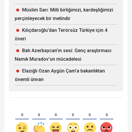
Müslim Sarı: Milli birliğimizi, kardeşliğimizi
perçinleyecek bir metindir
Kılıçdaroğlu'dan Terörsüz Türkiye için 4
öneri
Batı Azerbaycan’ın sesi: Genç araştırmacı
Namık Muradov’un mücadelesi
Elazığlı Ozan Aygün Çam’a bakanlıktan
önemli ünvan
0
0
0
0
0
0