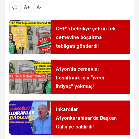
A+
A-
CHP’li belediye şehrin tek
cemevine boşaltma
tebligatı gönderdi!
Afyon’da cemevini
boşaltmak için “ivedi
ihtiyaç” yokmuş!
İnkarcılar
Afyonkarahisar’da Başkan
Güllü’ye saldırdı!