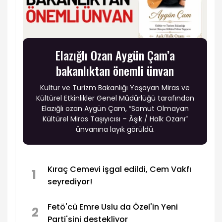
Elazığlı Ozan Aygün Çam’a
bakanlıktan önemli ünvan
Kültür ve Turizm Bakanlığı Yaşayan Miras ve
Kültürel Etkinlikler Genel Müdürlüğü tarafından
Elazığlı ozan Aygün Çam, “Somut Olmayan
Kültürel Miras Taşıyıcısı – Âşık / Halk Ozanı”
ünvanına layık görüldü.
Kıraç Cemevi işgal edildi, Cem Vakfı
1
seyrediyor!
Fetö'cü Emre Uslu da Özel'in Yeni
2
Parti'sini destekliyor