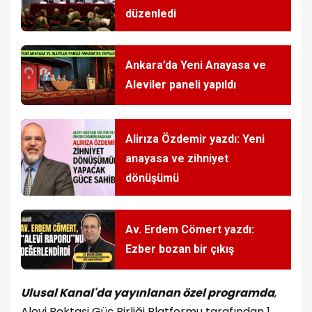
düzenledi
Ankara’da Yeni Anayasa ve
Aleviler paneli yapıldı
Alirıza Özdemir yazdı: Yeni
anayasa ve zihniyet
dönüşümü
Av. Erdem Cömert yazdı:
Ezber bozan bir çıkış
Ulusal Kanal'da yayınlanan özel programda
,
Alevi Bektaşi Güç Birliği Platformu tarafından 1