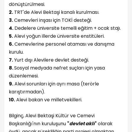
dönüştürülmesi.
2.
TRT'de Alevi Bektaşi kanalı kurulması.
3.
Cemevleri inşası için TOKİ desteği.
4.
Dedelere üniversite temelli eğitim + ocak stajı.
5.
Alevi yoğun illerde üniversite enstitüleri.
6.
Cemevlerine personel ataması ve danışma
kurulu.
7.
Yurt dışı Alevilere devlet desteği.
8.
Sosyal medyada nefret suçları için yasa
düzenlemesi.
9.
Alevi sorunları için ayrı masa (terörle
karıştırmadan).
10.
Alevi bakan ve milletvekilleri.
Bilginç, Alevi Bektaşi Kültür ve Cemevi
Başkanlığı'nın kuruluşunu
"
devlet aklı
"
olarak
övdü, ancak sürekliliğin parti projesi olmaktan