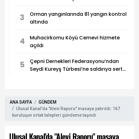
Orman yangınlarında 81 yangın kontrol
3
altında
Muhacirkomu Köyü Cemevi hizmete
4
açıldı
Çepni Dernekleri Federasyonu’ndan
5
Seydi Kureyş Türbesi’ne saldırıya sert
kınama!
ANA SAYFA
GÜNDEM
Ulusal Kanal'da "Alevi Raporu" masaya yatırıldı: 167
kuruluşun ortak talepleri gündeme taşındı
Ulusal Kanal'da "Alevi Raporu" masaya