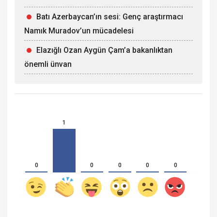
Batı Azerbaycan’ın sesi: Genç araştırmacı
Namık Muradov’un mücadelesi
Elazığlı Ozan Aygün Çam’a bakanlıktan
önemli ünvan
1
0
0
0
0
0