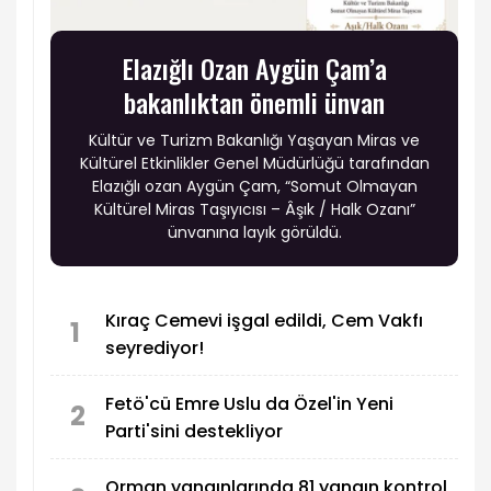
Elazığlı Ozan Aygün Çam’a
bakanlıktan önemli ünvan
Kültür ve Turizm Bakanlığı Yaşayan Miras ve
Kültürel Etkinlikler Genel Müdürlüğü tarafından
Elazığlı ozan Aygün Çam, “Somut Olmayan
Kültürel Miras Taşıyıcısı – Âşık / Halk Ozanı”
ünvanına layık görüldü.
Kıraç Cemevi işgal edildi, Cem Vakfı
1
seyrediyor!
Fetö'cü Emre Uslu da Özel'in Yeni
2
Parti'sini destekliyor
Orman yangınlarında 81 yangın kontrol