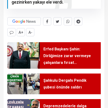
gezinirken yakayı ele verdi.
A+
A-
Erfed Başkanı Şahin:
Dirliğimize zarar vermeye
çalışanlara fırsat
vermeyeceğiz!
Şahkulu Dergahı Pendik
şubesi önünde saldırı
Depremzedelerle dalga