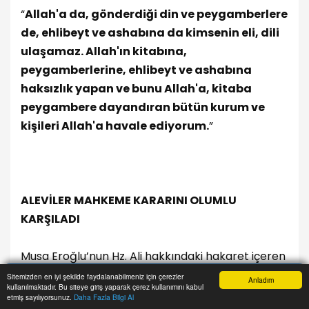
“
Allah'a da, gönderdiği din ve peygamberlere
de, ehlibeyt ve ashabına da kimsenin eli, dili
ulaşamaz. Allah'ın kitabına,
peygamberlerine, ehlibeyt ve ashabına
haksızlık yapan ve bunu Allah'a, kitaba
peygambere dayandıran bütün kurum ve
kişileri Allah'a havale ediyorum.
”
ALEVİLER MAHKEME KARARINI OLUMLU
KARŞILADI
Musa Eroğlu’nun Hz. Ali hakkındaki hakaret içeren
ifadeleri nedeniyle hapis cezası alması Alevi
Sitemizden en iyi şekilde faydalanabilmeniz için çerezler
Anladım
kullanılmaktadır. Bu siteye giriş yaparak çerez kullanımını kabul
inançlı vatandaşlar arasında olumlu karşılandı.
Anasayfa
Yazarlar
Haber Ara
İhbar Hattı
Menu
etmiş sayılıyorsunuz.
Daha Fazla Bilgi Al