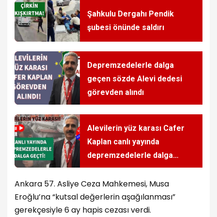
Şahkulu Dergahı Pendik
şubesi önünde saldırı
Depremzedelerle dalga
geçen sözde Alevi dedesi
görevden alındı
Alevilerin yüz karası Cafer
Kaplan canlı yayında
depremzedelerle dalga
geçti
Ankara 57. Asliye Ceza Mahkemesi, Musa
Eroğlu’na “kutsal değerlerin aşağılanması”
gerekçesiyle 6 ay hapis cezası verdi.