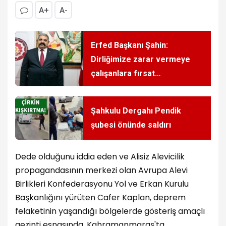
A+
A-
Erfed Başkanı Şahin:
Dirliğimize zarar vermeye
çalışanlara fırsat
vermeyeceğiz!
Şahkulu Dergahı Pendik
şubesi önünde saldırı
Dede olduğunu iddia eden ve Alisiz Alevicilik
propagandasının merkezi olan Avrupa Alevi
Birlikleri Konfederasyonu Yol ve Erkan Kurulu
Başkanlığını yürüten Cafer Kaplan, deprem
felaketinin yaşandığı bölgelerde gösteriş amaçlı
gezinti esnasında, Kahramanmaraş'ta