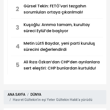
Gürsel Tekin: FETÖ'vari tezgahın
2
sorumluları ortaya çıkarılmalı!
Kuşoğlu: Arınma tamam, kurultay
3
süreci Eylül’de başlıyor
Metin Lütfi Baydar, yeni parti kuruluş
4
sürecini değerlendirdi
Ali Rıza Özkan’dan CHP’den ayrılanlara
5
sert eleştiri: CHP bunlardan kurtuldu!
ANA SAYFA
DÜNYA
Hasret Gültekin’in eşi Yeter Gültekin Hakk’a yürüdü