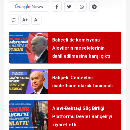
A+
A-
Bahçeli de komisyona
Alevilerin meselelerinin
dahil edilmesine karşı çıktı
Bahçeli: Cemevleri
ibadethane olarak tanınmalı
Alevi-Bektaşi Güç Birliği
Platformu Devlet Bahçeli’yi
ziyaret etti