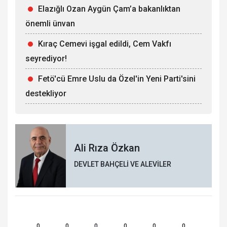
Elazığlı Ozan Aygün Çam’a bakanlıktan
önemli ünvan
Kıraç Cemevi işgal edildi, Cem Vakfı
seyrediyor!
Fetö'cü Emre Uslu da Özel'in Yeni Parti'sini
destekliyor
Ali Rıza Özkan
DEVLET BAHÇELİ VE ALEVİLER
0
0
0
0
0
0