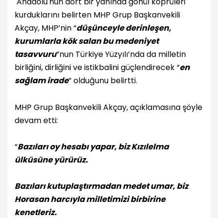
Anadolu'nun dört bir yanında gönül köprüleri
kurduklarını belirten MHP Grup Başkanvekili
Akçay, MHP’nin “
düşünceyle derinleşen,
kurumlarla kök salan bu medeniyet
tasavvuru
”nun Türkiye Yüzyılı’nda da milletin
birliğini, dirliğini ve istikbalini güçlendirecek “
en
sağlam irade
” olduğunu belirtti.
MHP Grup Başkanvekili Akçay, açıklamasına şöyle
devam etti:
“
Bazıları oy hesabı yapar, biz Kızılelma
ülküsüne yürürüz.
Bazıları kutuplaştırmadan medet umar, biz
Horasan harcıyla milletimizi birbirine
kenetleriz.