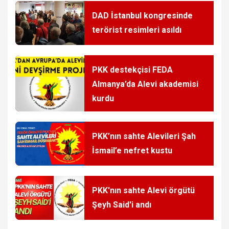
DAD İstanbul kongresinde
terörist resimleri asıldı
PKK destekçisi FEDA
Almanya’da Alevi akademisi
kurdu
PKK’nın sahte Alevileri Şah
İsmail’e nefret kustu
PKK'nın sahte Alevi örgütü
Şeyh Said'i andı