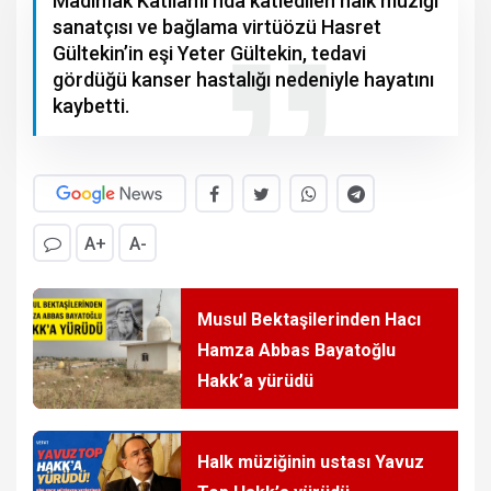
Madımak Katliamı’nda katledilen halk müziği
sanatçısı ve bağlama virtüözü Hasret
Gültekin’in eşi Yeter Gültekin, tedavi
gördüğü kanser hastalığı nedeniyle hayatını
kaybetti.
A+
A-
Musul Bektaşilerinden Hacı
Hamza Abbas Bayatoğlu
Hakk’a yürüdü
Halk müziğinin ustası Yavuz