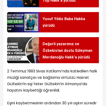
Top Hakk’a yürüdü
Yusuf Yıldız Baba Hakka
yürüdü
Değerli yazarımız ve
Özbekistan dostu Süleyman
Merdanoğlu Hakk’a yürüdü
2 Temmuz 1993 Sivas Katliamı’nda katledilen halk
müziği sanatçısı ve bağlama virtüözü Hasret
Gültekin’in eşi Yeter Gültekin’in Almanya’da
hayatını kaybettiği öğrenildi.
Eşini kaybetmesinin ardından 30 yılı aşkın süredir