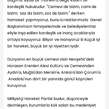
bağımız siyasi bir manevra değil, kadim bir
kardeşlik hukukudur. "Cemevi de bizim, cami de
bizim; saz da bizim, söz de bizim." derken
hamaset yapmıyoruz, bunu icraatlarımızla Genel
Başkanımızın himayelerinde ve belediyelerimiz
eliyle inşa edilen kardeşlik ve inanç ocaklarıyla
ortaya koyuyoruz. Biliyor ve inanıyoruz ki küçük iyi
bir hareket, büyük bir iyi niyetten iyidir.
Dünyanın en büyük cemevi olan Nevşehir'deki
Horasan Erenleri Alevi Kültürü ve Cemevinden
Aydın'a, Muğla'dan Mersin'e, Ankara'dan Çorum'a
Anadolu'nun dört bir yanında gönül köprüleri
kuruyoruz.
Milliyetçi Hareket Partisi budur, düşünceyle
derinleşen, kurumlarla kök salan bu medeniyet