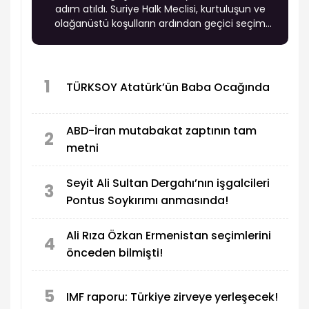
adım atıldı. Suriye Halk Meclisi, kurtuluşun ve
olağanüstü koşulların ardından geçici seçim
sistemi kapsamında öngörülen anayasal geçiş
mekanizması çerçevesinde ilk oturumunu
gerçekleştirdi.
1
TÜRKSOY Atatürk’ün Baba Ocağında
ABD-İran mutabakat zaptının tam
2
metni
Seyit Ali Sultan Dergahı’nın işgalcileri
3
Pontus Soykırımı anmasında!
Ali Rıza Özkan Ermenistan seçimlerini
4
önceden bilmişti!
5
IMF raporu: Türkiye zirveye yerleşecek!