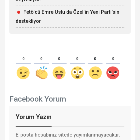
Fetö'cü Emre Uslu da Özel'in Yeni Parti'sini
destekliyor
0
0
0
0
0
0
Facebook Yorum
Yorum Yazın
E-posta hesabınız sitede yayımlanmayacaktır.