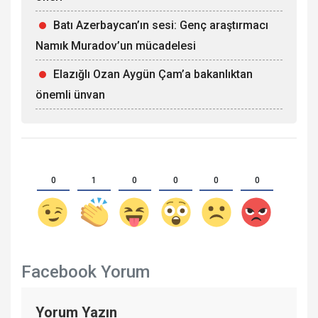
Batı Azerbaycan’ın sesi: Genç araştırmacı
Namık Muradov’un mücadelesi
Elazığlı Ozan Aygün Çam’a bakanlıktan
önemli ünvan
0
1
0
0
0
0
Facebook Yorum
Yorum Yazın