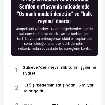
Şen'den enflasyonla mücadelede
"Osmanlı modeli denetim" ve "halk
reyonu" önerisi
Jeopolitürk Gündem TV’de değerlendirmelerde
bulunan tarihçi ve analist Umut Berhan Şen,
tarih boyunca enflasyonun ciddi bir toplumsal
sorun olduğunu, ancak etkili denetim
mekanizmaları sayesinde bu süreçlerin kontrol
altına alınabildiğini vurguladı.
Gülsever’den mevsimlik tarım işçilerine
1
ziyaret
FETÖ şirketlerinin satışından 1.5 milyar
2
Dolar geldi