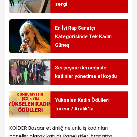
sergi
En İyi Rap Sanatçı
Kategorisinde Tek Kadın
Güneş
Serçeşme derneğinde
kadınlar yönetime el koydu
Yükselen Kadın Ödülleri
töreni 7 Aralık'ta
KOİDER Bazaar etkinliğine ünlü iş kadınları
panelist olarak katıldı. Panelistler ihracatta