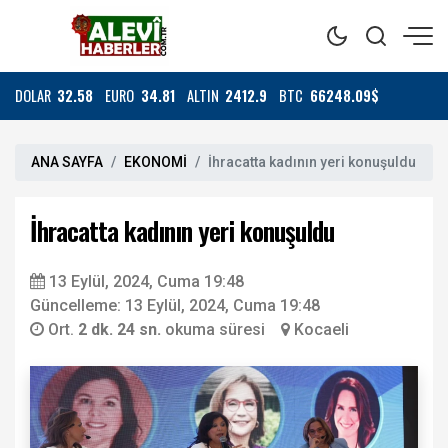
DOLAR
32.58
EURO
34.81
ALTIN
2412.9
BTC
66248.09$
ANA SAYFA
EKONOMİ
İhracatta kadının yeri konuşuldu
İhracatta kadının yeri konuşuldu
13 Eylül, 2024, Cuma 19:48
Güncelleme: 13 Eylül, 2024, Cuma 19:48
Ort.
2 dk. 24 sn.
okuma süresi
Kocaeli