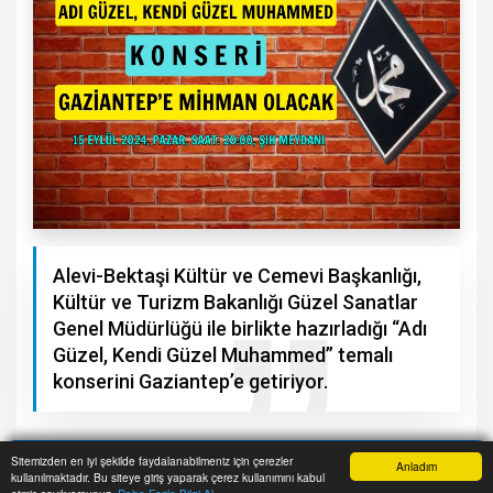
Alevi-Bektaşi Kültür ve Cemevi Başkanlığı,
Kültür ve Turizm Bakanlığı Güzel Sanatlar
Genel Müdürlüğü ile birlikte hazırladığı “Adı
Güzel, Kendi Güzel Muhammed” temalı
konserini Gaziantep’e getiriyor.
Sitemizden en iyi şekilde faydalanabilmeniz için çerezler
Anladım
kullanılmaktadır. Bu siteye giriş yaparak çerez kullanımını kabul
Anasayfa
Yazarlar
Haber Ara
İhbar Hattı
Menu