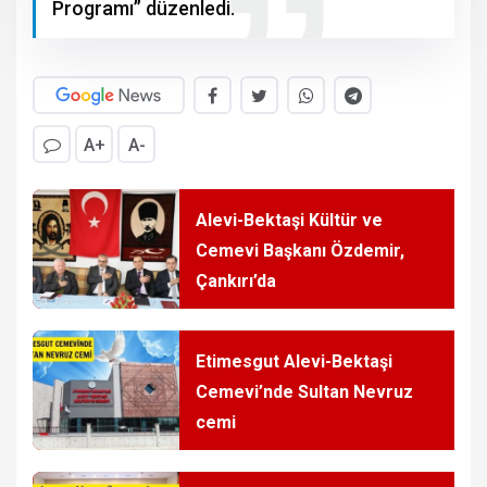
Programı” düzenledi.
A+
A-
Alevi-Bektaşi Kültür ve
Cemevi Başkanı Özdemir,
Çankırı’da
Etimesgut Alevi-Bektaşi
Cemevi’nde Sultan Nevruz
cemi