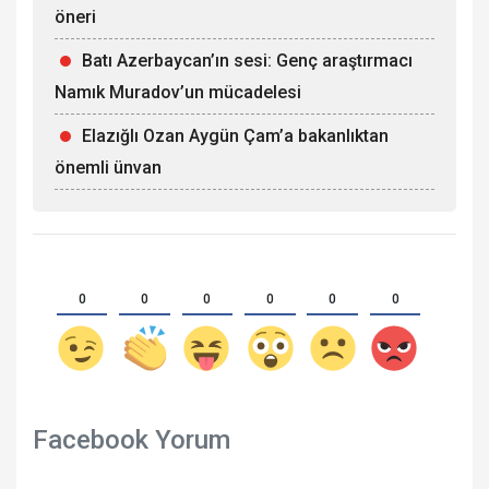
öneri
Batı Azerbaycan’ın sesi: Genç araştırmacı
Namık Muradov’un mücadelesi
Elazığlı Ozan Aygün Çam’a bakanlıktan
önemli ünvan
0
0
0
0
0
0
Facebook Yorum