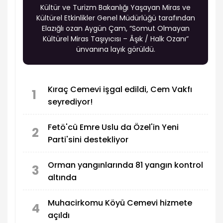
Kültür ve Turizm Bakanlığı Yaşayan Miras ve
Kültürel Etkinlikler Genel Müdürlüğü tarafından
Elazığlı ozan Aygün Çam, “Somut Olmayan
Kültürel Miras Taşıyıcısı – Âşık / Halk Ozanı”
ünvanına layık görüldü.
Kıraç Cemevi işgal edildi, Cem Vakfı
1
seyrediyor!
Fetö'cü Emre Uslu da Özel'in Yeni
2
Parti'sini destekliyor
Orman yangınlarında 81 yangın kontrol
3
altında
Muhacirkomu Köyü Cemevi hizmete
4
açıldı