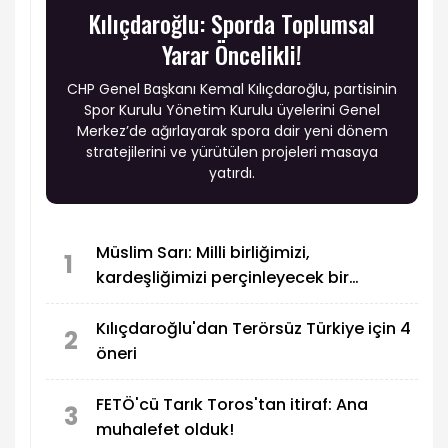
Kılıçdaroğlu: Sporda Toplumsal
Yarar Öncelikli!
CHP Genel Başkanı Kemal Kılıçdaroğlu, partisinin
Spor Kurulu Yönetim Kurulu üyelerini Genel
Merkez’de ağırlayarak spora dair yeni dönem
stratejilerini ve yürütülen projeleri masaya
yatırdı.
Müslim Sarı: Milli birliğimizi,
1
kardeşliğimizi perçinleyecek bir
metindir
Kılıçdaroğlu'dan Terörsüz Türkiye için 4
2
öneri
FETÖ'cü Tarık Toros'tan itiraf: Ana
3
muhalefet olduk!