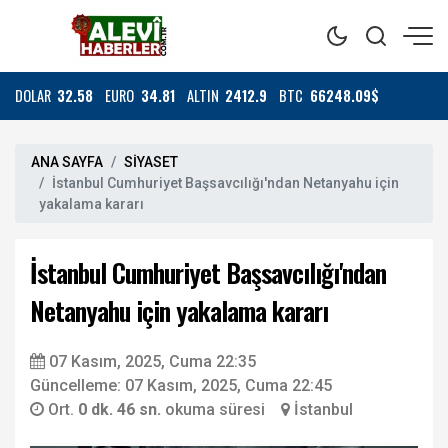
DOLAR
32.58
EURO
34.81
ALTIN
2412.9
BTC
66248.09$
ANA SAYFA
SİYASET
İstanbul Cumhuriyet Başsavcılığı'ndan Netanyahu için
yakalama kararı
İstanbul Cumhuriyet Başsavcılığı'ndan
Netanyahu için yakalama kararı
07 Kasım, 2025, Cuma 22:35
Güncelleme: 07 Kasım, 2025, Cuma 22:45
Ort.
0 dk. 46 sn.
okuma süresi
İstanbul