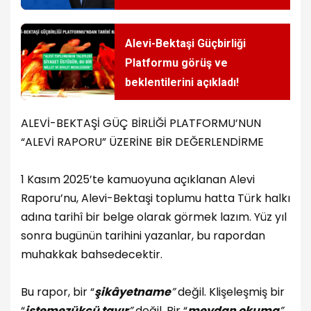
Alevi-Bektaşi Güçbirliği
Platformu görüş ve
beklentilerini açıkladı!
ALEVİ-BEKTAŞİ GÜÇ BİRLİĞİ PLATFORMU’NUN
“ALEVİ RAPORU” ÜZERİNE BİR DEĞERLENDİRME
1 Kasım 2025’te kamuoyuna açıklanan Alevi
Raporu’nu, Alevi-Bektaşi toplumu hatta Türk halkı
adına tarihî bir belge olarak görmek lazım. Yüz yıl
sonra bugünün tarihini yazanlar, bu rapordan
muhakkak bahsedecektir.
Bu rapor, bir “
şikâyetname
”
değil. Klişeleşmiş bir
“
istemezükçü tavır
”
değil. Bir “
meydan okuma
”