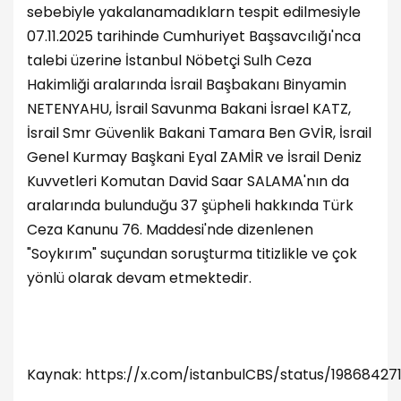
sebebiyle yakalanamadıklarn tespit edilmesiyle
07.11.2025 tarihinde Cumhuriyet Başsavcılığı'nca
talebi üzerine İstanbul Nöbetçi Sulh Ceza
Hakimliği aralarında İsrail Başbakanı Binyamin
NETENYAHU, İsrail Savunma Bakani İsrael KATZ,
İsrail Smr Güvenlik Bakani Tamara Ben GVİR, İsrail
Genel Kurmay Başkani Eyal ZAMİR ve İsrail Deniz
Kuvvetleri Komutan David Saar SALAMA'nın da
aralarında bulunduğu 37 şüpheli hakkında Türk
Ceza Kanunu 76. Maddesi'nde dizenlenen
"Soykırım" suçundan soruşturma titizlikle ve çok
yönlü olarak devam etmektedir.
Kaynak:
https://x.com/istanbulCBS/status/19868427