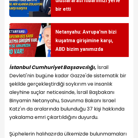
uluslararası itibarımızı yerle
bir etti
Netanyahu: Avrupa'nın bizi
kuşatma girişimine karşı,
ABD bizim yanımızda
İstanbul Cumhuriyet Başsavcılığı,
İsrail
Devleti'nin bugüne kadar Gazze'de sistematik bir
şekilde gerçekleştirdiği soykırım ve insanlık
aleyhine suçlar neticesinde, İsrail Başbakanı
Binyamin Netanyahu, Savunma Bakanı Israel
Katz'ın da aralarında bulunduğu 37 kişi hakkında
yakalama emri çıkartıldığını duyurdu.
Şüphelerin halıhazırda ülkemizde bulunmamaları