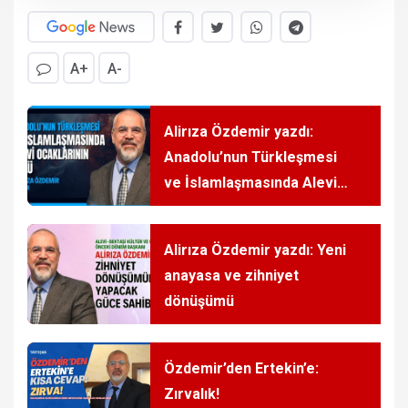
A+
A-
Alirıza Özdemir yazdı:
Anadolu’nun Türkleşmesi
ve İslamlaşmasında Alevi
ocaklarının rolü
Alirıza Özdemir yazdı: Yeni
anayasa ve zihniyet
dönüşümü
Özdemir’den Ertekin’e:
Zırvalık!