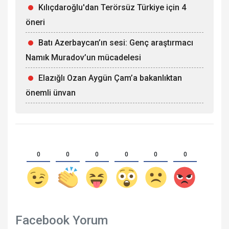
Kılıçdaroğlu'dan Terörsüz Türkiye için 4
öneri
Batı Azerbaycan’ın sesi: Genç araştırmacı
Namık Muradov’un mücadelesi
Elazığlı Ozan Aygün Çam’a bakanlıktan
önemli ünvan
0
0
0
0
0
0
Facebook Yorum