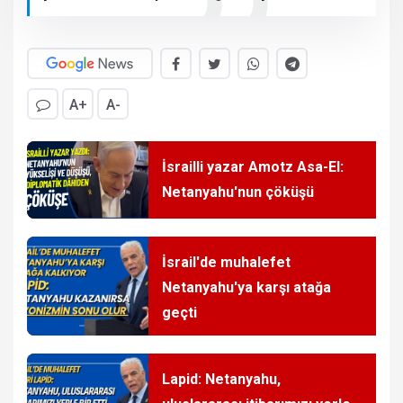
A+
A-
İsrailli yazar Amotz Asa-El:
Netanyahu'nun çöküşü
İsrail'de muhalefet
Netanyahu'ya karşı atağa
geçti
Lapid: Netanyahu,