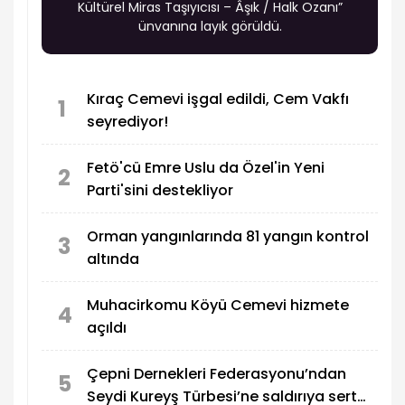
Kültürel Miras Taşıyıcısı – Âşık / Halk Ozanı”
ünvanına layık görüldü.
Kıraç Cemevi işgal edildi, Cem Vakfı
1
seyrediyor!
Fetö'cü Emre Uslu da Özel'in Yeni
2
Parti'sini destekliyor
Orman yangınlarında 81 yangın kontrol
3
altında
Muhacirkomu Köyü Cemevi hizmete
4
açıldı
Çepni Dernekleri Federasyonu’ndan
5
Seydi Kureyş Türbesi’ne saldırıya sert