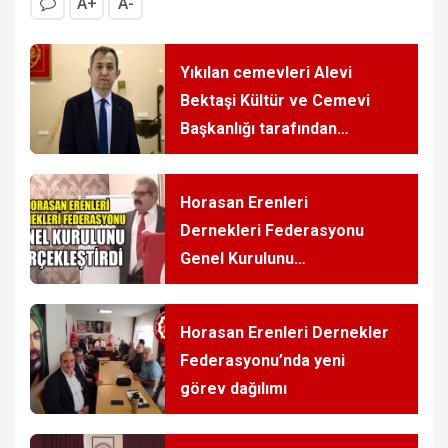
A+
A-
Yıkılan cemevleri Alevi
Bektaşi Kültür ve Cemevi
Başkanlığı tarafından
yeniden inşa edilecek
Horasan Erenleri
Dernekleri Federasyonu
Genel Kurulunu
gerçekleştirdi
Horasan Erenleri Dernekler
Federasyonu’nda yeni
görev dağılımı