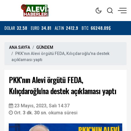
DOLAR
32.58
EURO
34.81
ALTIN
2412.9
BTC
66248.09$
ANA SAYFA
GÜNDEM
PKK’nın Alevi örgütü FEDA, Kılıçdaroğlu'na destek
açıklaması yaptı
PKK’nın Alevi örgütü FEDA,
Kılıçdaroğlu'na destek açıklaması yaptı
23 Mayıs, 2023, Salı 14:37
Ort.
3 dk. 30 sn.
okuma süresi