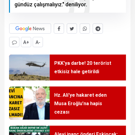
gündüz çalışmalıyız." deniliyor.
A+
A-
PKK'ya darbe! 20 terörist
etkisiz hale getirildi
Hz. Ali'ye hakaret eden
Musa Eroğlu’na hapis
cezası
Alevi inanç önderi Eskiocak: