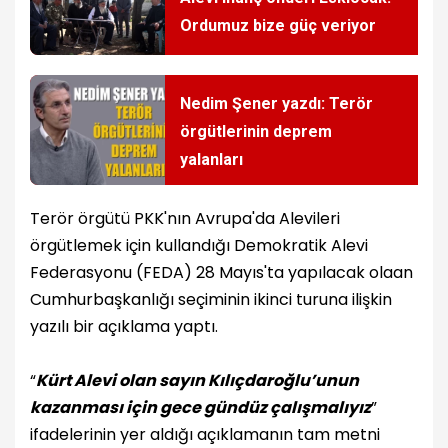
Ordumuz bize güç veriyor
Nedim Şener yazdı: Terör
örgütlerinin deprem
yalanları
Terör örgütü PKK'nın Avrupa'da Alevileri
örgütlemek için kullandığı Demokratik Alevi
Federasyonu (FEDA) 28 Mayıs'ta yapılacak olaan
Cumhurbaşkanlığı seçiminin ikinci turuna ilişkin
yazılı bir açıklama yaptı.
“
Kürt Alevi olan sayın Kılıçdaroğlu’unun
kazanması için gece gündüz çalışmalıyız
”
ifadelerinin yer aldığı açıklamanın tam metni