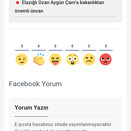
Elazığlı Ozan Aygün Çam’a bakanlıktan
önemli ünvan
0
0
0
0
0
0
Facebook Yorum
Yorum Yazın
E-posta hesabınız sitede yayımlanmayacaktır.