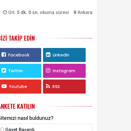
Ort.
5 dk. 0 sn.
okuma süresi
Ankara
BIZI TAKIP EDIN
Facebook
Linkedin
Twitter
Instagram
Youtube
RSS
ANKETE KATILIN
itemizi nasıl buldunuz?
Gayet Başarılı