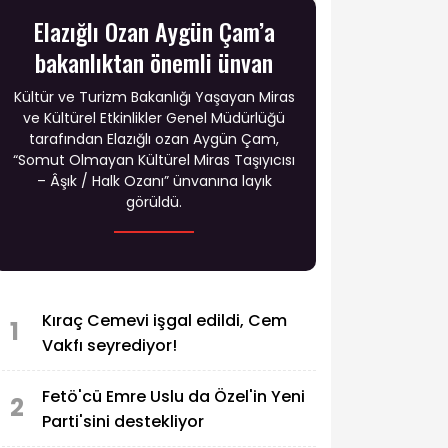
Elazığlı Ozan Aygün Çam’a
bakanlıktan önemli ünvan
Kültür ve Turizm Bakanlığı Yaşayan Miras
ve Kültürel Etkinlikler Genel Müdürlüğü
tarafından Elazığlı ozan Aygün Çam,
“Somut Olmayan Kültürel Miras Taşıyıcısı
– Âşık / Halk Ozanı” ünvanına layık
görüldü.
Kıraç Cemevi işgal edildi, Cem
1
Vakfı seyrediyor!
Fetö'cü Emre Uslu da Özel'in Yeni
2
Parti'sini destekliyor