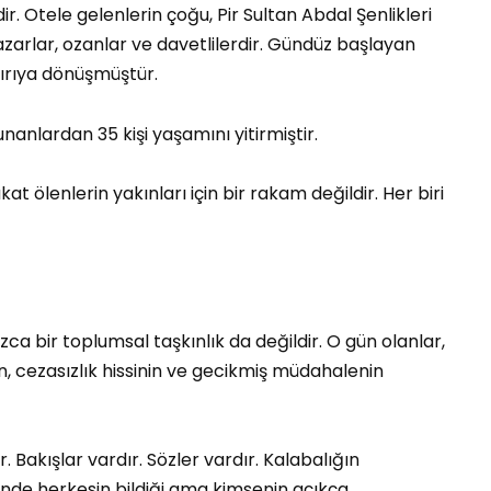
 Otele gelenlerin çoğu, Pir Sultan Abdal Şenlikleri
azarlar, ozanlar ve davetlilerdir. Gündüz başlayan
dırıya dönüşmüştür.
nanlardan 35 kişi yaşamını yitirmiştir.
at ölenlerin yakınları için bir rakam değildir. Her biri
ızca bir toplumsal taşkınlık da değildir. O gün olanlar,
ın, cezasızlık hissinin ve gecikmiş müdahalenin
. Bakışlar vardır. Sözler vardır. Kalabalığın
çinde herkesin bildiği ama kimsenin açıkça