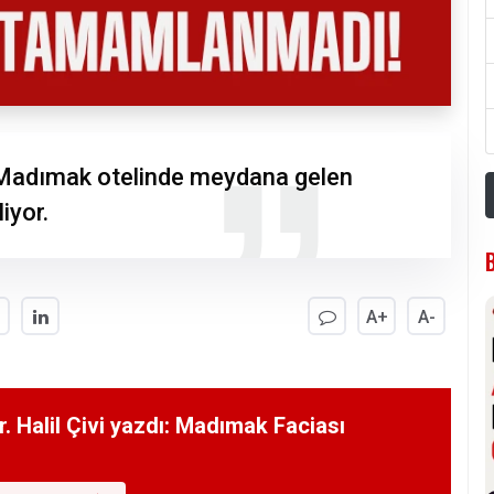
u, Madımak otelinde meydana gelen
iyor.
A+
A-
r. Halil Çivi yazdı: Madımak Faciası