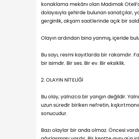
konaklama mekânı olan Madımak Oteli’dir.
dolayısıyla şehirde bulunan sanatçılar, y
gerginlik, akşam saatlerinde açık bir sal
Olayın ardından bina yanmış, içeride bulu
Bu sayı, resmi kayıtlarda bir rakamdır. Fak
bir isimdir. Bir ses. Bir ev. Bir eksiklik.
2. OLAYIN NİTELİĞİ
Bu olay, yalnızca bir yangın değildir. Yaln
uzun süredir biriken nefretin, kışkırtman
sonucudur.
Bazı olaylar bir anda olmaz. Öncesi vardır
ağırlaşması vardır. Bir kentte aynı gün i