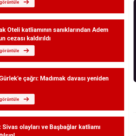
görüntüle
k Oteli katliamının sanıklarından Adem
n cezası kaldırıldı
görüntüle
Gürlek'e çağrı: Madımak davası yeniden
görüntüle
: Sivas olayları ve Başbağlar katliamı
tılsın!