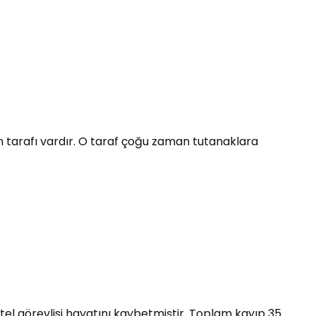
san tarafı vardır. O taraf çoğu zaman tutanaklara
otel görevlisi hayatını kaybetmiştir. Toplam kayıp 35