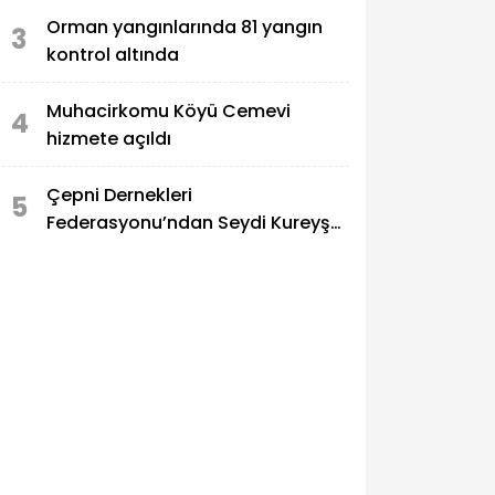
Orman yangınlarında 81 yangın
3
kontrol altında
Muhacirkomu Köyü Cemevi
4
hizmete açıldı
Çepni Dernekleri
5
Federasyonu’ndan Seydi Kureyş
Türbesi’ne saldırıya sert kınama!