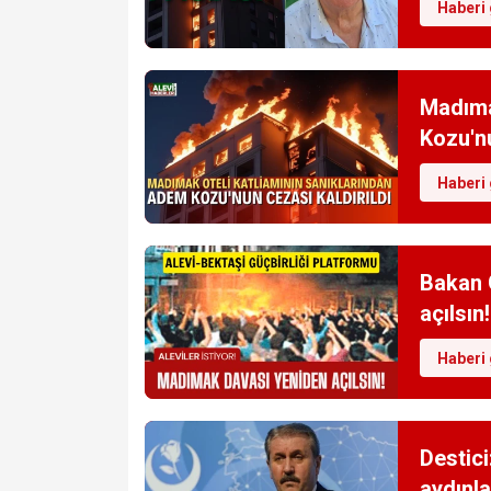
Haberi 
Madıma
Kozu'nu
Haberi 
Bakan 
açılsın!
Haberi 
Destici
aydınla