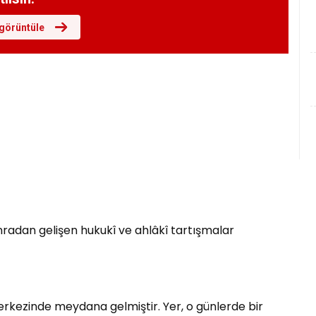
görüntüle
onradan gelişen hukukî ve ahlâkî tartışmalar
merkezinde meydana gelmiştir. Yer, o günlerde bir