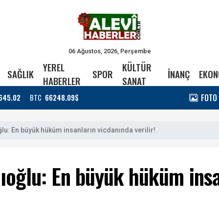
06 Ağustos, 2026, Perşembe
YEREL
KÜLTÜR
SAĞLIK
SPOR
İNANÇ
EKON
HABERLER
SANAT
FOTO
645.02
BTC
66248.09$
ğlu: En büyük hüküm insanların vicdanında verilir!
ıcıoğlu: En büyük hüküm ins