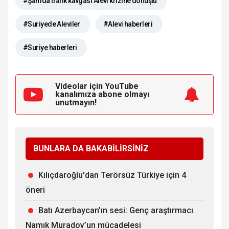
#Şamda trafik kavgası Alevi krizine dönüştü
#Suriyede Aleviler
#Alevi haberleri
#Suriye haberleri
Videolar için YouTube
kanalımıza
abone olmayı
unutmayın!
BUNLARA DA BAKABİLİRSİNİZ
Kılıçdaroğlu'dan Terörsüz Türkiye için 4
öneri
Batı Azerbaycan’ın sesi: Genç araştırmacı
Namık Muradov’un mücadelesi