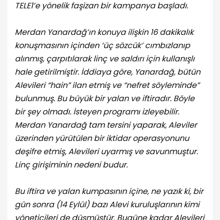
TELE1’e yönelik faşizan bir kampanya başladı.
Merdan Yanardağ’ın konuya ilişkin 16 dakikalık
konuşmasının içinden ‘üç sözcük’ cımbızlanıp
alınmış, çarpıtılarak linç ve saldırı için kullanışlı
hale getirilmiştir. İddiaya göre, Yanardağ, bütün
Alevileri “hain” ilan etmiş ve “nefret söyleminde”
bulunmuş. Bu büyük bir yalan ve iftiradır. Böyle
bir şey olmadı. İsteyen programı izleyebilir.
Merdan Yanardağ tam tersini yaparak, Aleviler
üzerinden yürütülen bir iktidar operasyonunu
deşifre etmiş, Alevileri uyarmış ve savunmuştur.
Linç girişiminin nedeni budur.
Bu iftira ve yalan kumpasının içine, ne yazık ki, bir
gün sonra (14 Eylül) bazı Alevi kuruluşlarının kimi
yöneticileri de düşmüştür. Bugüne kadar Alevileri