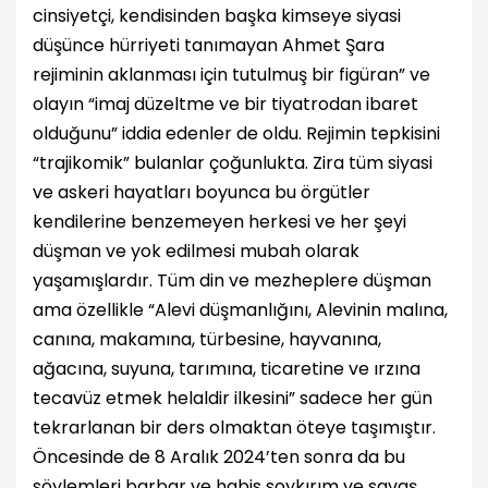
cinsiyetçi, kendisinden başka kimseye siyasi
düşünce hürriyeti tanımayan Ahmet Şara
rejiminin aklanması için tutulmuş bir figüran” ve
olayın “imaj düzeltme ve bir tiyatrodan ibaret
olduğunu” iddia edenler de oldu. Rejimin tepkisini
“trajikomik” bulanlar çoğunlukta. Zira tüm siyasi
ve askeri hayatları boyunca bu örgütler
kendilerine benzemeyen herkesi ve her şeyi
düşman ve yok edilmesi mubah olarak
yaşamışlardır. Tüm din ve mezheplere düşman
ama özellikle “Alevi düşmanlığını, Alevinin malına,
canına, makamına, türbesine, hayvanına,
ağacına, suyuna, tarımına, ticaretine ve ırzına
tecavüz etmek helaldir ilkesini” sadece her gün
tekrarlanan bir ders olmaktan öteye taşımıştır.
Öncesinde de 8 Aralık 2024’ten sonra da bu
söylemleri barbar ve habis soykırım ve savaş