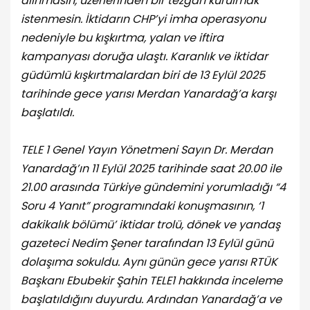
alınmasın, üzerlerinden bir tezgâh kurulmak
istenmesin. İktidarın CHP’yi imha operasyonu
nedeniyle bu kışkırtma, yalan ve iftira
kampanyası doruğa ulaştı. Karanlık ve iktidar
güdümlü kışkırtmalardan biri de 13 Eylül 2025
tarihinde gece yarısı Merdan Yanardağ’a karşı
başlatıldı.
TELE 1 Genel Yayın Yönetmeni Sayın Dr. Merdan
Yanardağ’ın 11 Eylül 2025 tarihinde saat 20.00 ile
21.00 arasında Türkiye gündemini yorumladığı “4
Soru 4 Yanıt” programındaki konuşmasının, ‘1
dakikalık bölümü’ iktidar trolü, dönek ve yandaş
gazeteci Nedim Şener tarafından 13 Eylül günü
dolaşıma sokuldu. Aynı günün gece yarısı RTÜK
Başkanı Ebubekir Şahin TELE1 hakkında inceleme
başlatıldığını duyurdu. Ardından Yanardağ’a ve