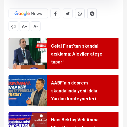
A+
A-
Celal Fırat’tan skandal
açıklama: Aleviler ateşe
tapar!
AABF’nin deprem
skandalında yeni iddia:
Yardım konteynerleri
nerede?
Hacı Bektaş Veli Anma