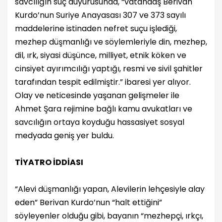
savcılığın suç duyurusunda, “vatandaş Berivan
Kurdo’nun Suriye Anayasası 307 ve 373 sayılı
maddelerine istinaden nefret suçu işlediği,
mezhep düşmanlığı ve söylemleriyle din, mezhep,
dil, ırk, siyasi düşünce, milliyet, etnik köken ve
cinsiyet ayırımcılığı yaptığı, resmi ve sivil şahitler
tarafından tespit edilmiştir.” ibaresi yer alıyor.
Olay ve neticesinde yaşanan gelişmeler ile
Ahmet Şara rejimine bağlı kamu avukatları ve
savcılığın ortaya koyduğu hassasiyet sosyal
medyada geniş yer buldu.
TİYATRO İDDİASI
“Alevi düşmanlığı yapan, Alevilerin lehçesiyle alay
eden” Berivan Kurdo’nun “halt ettiğini”
söyleyenler olduğu gibi, bayanın “mezhepçi, ırkçı,