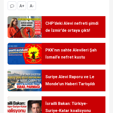
A+
A-
CHP’deki Alevi nefreti şimdi
de İzmir’de ortaya çıktı!
PKK’nın sahte Alevileri Şah
İsmail’e nefret kustu
Suriye Alevi Raporu ve Le
Monde’un Haberi Tartışıldı
İsrailli Bakan: Türkiye-
Suriye-Katar koalisyonu