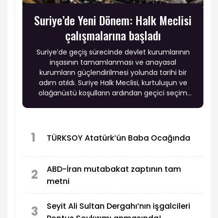
Suriye’de Yeni Dönem: Halk Meclisi
çalışmalarına başladı
Suriye’de geçiş sürecinde devlet kurumlarının
inşasının tamamlanması ve anayasal
kurumların güçlendirilmesi yolunda tarihi bir
adım atıldı. Suriye Halk Meclisi, kurtuluşun ve
olağanüstü koşulların ardından geçici seçim
sistemi kapsamında öngörülen anayasal geçiş
mekanizması çerçevesinde ilk oturumunu
gerçekleştirdi.
1
TÜRKSOY Atatürk’ün Baba Ocağında
ABD-İran mutabakat zaptının tam
2
metni
Seyit Ali Sultan Dergahı’nın işgalcileri
3