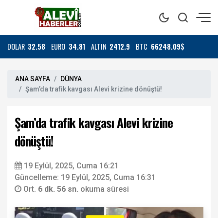
DOLAR
32.58
EURO
34.81
ALTIN
2412.9
BTC
66248.09$
ANA SAYFA
DÜNYA
Şam’da trafik kavgası Alevi krizine dönüştü!
Şam’da trafik kavgası Alevi krizine
dönüştü!
19 Eylül, 2025, Cuma 16:21
Güncelleme: 19 Eylül, 2025, Cuma 16:31
Ort.
6 dk. 56 sn.
okuma süresi