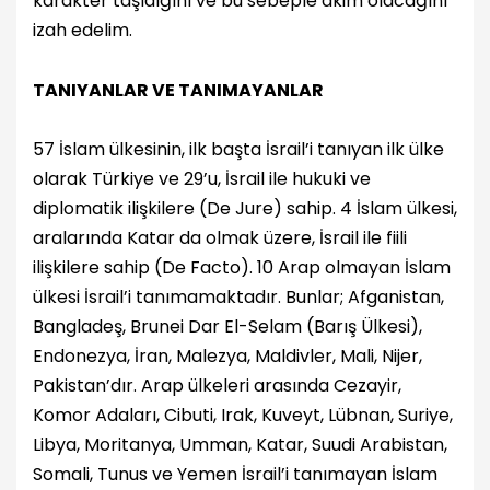
karakter taşıdığını ve bu sebeple akim olacağını
izah edelim.
TANIYANLAR VE TANIMAYANLAR
57 İslam ülkesinin, ilk başta İsrail’i tanıyan ilk ülke
olarak Türkiye ve 29’u, İsrail ile hukuki ve
diplomatik ilişkilere (De Jure) sahip. 4 İslam ülkesi,
aralarında Katar da olmak üzere, İsrail ile fiili
ilişkilere sahip (De Facto). 10 Arap olmayan İslam
ülkesi İsrail’i tanımamaktadır. Bunlar; Afganistan,
Bangladeş, Brunei Dar El-Selam (Barış Ülkesi),
Endonezya, İran, Malezya, Maldivler, Mali, Nijer,
Pakistan’dır. Arap ülkeleri arasında Cezayir,
Komor Adaları, Cibuti, Irak, Kuveyt, Lübnan, Suriye,
Libya, Moritanya, Umman, Katar, Suudi Arabistan,
Somali, Tunus ve Yemen İsrail’i tanımayan İslam