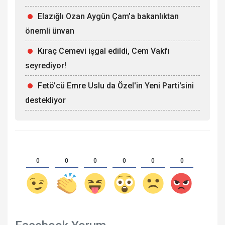
Elazığlı Ozan Aygün Çam’a bakanlıktan
önemli ünvan
Kıraç Cemevi işgal edildi, Cem Vakfı
seyrediyor!
Fetö'cü Emre Uslu da Özel'in Yeni Parti'sini
destekliyor
0
0
0
0
0
0