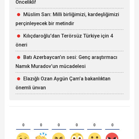
Öncelikli!
Müslim Sarı: Milli birliğimizi, kardeşliğimizi
perçinleyecek bir metindir
Kılıçdaroğlu'dan Terörsüz Türkiye için 4
öneri
Batı Azerbaycan’ın sesi: Genç araştırmacı
Namık Muradov’un mücadelesi
Elazığlı Ozan Aygün Çam’a bakanlıktan
önemli ünvan
0
0
0
0
0
0