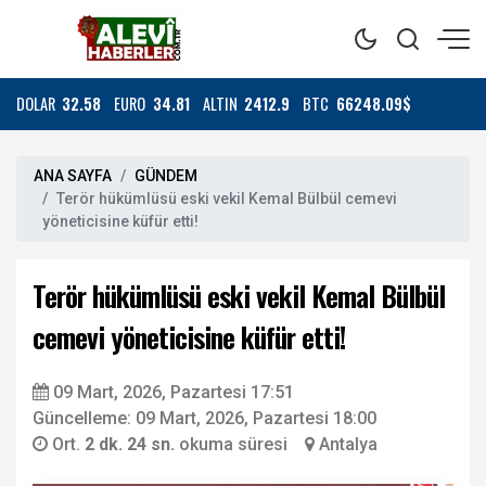
DOLAR
32.58
EURO
34.81
ALTIN
2412.9
BTC
66248.09$
ANA SAYFA
GÜNDEM
Terör hükümlüsü eski vekil Kemal Bülbül cemevi
yöneticisine küfür etti!
Terör hükümlüsü eski vekil Kemal Bülbül
cemevi yöneticisine küfür etti!
09 Mart, 2026, Pazartesi 17:51
Güncelleme: 09 Mart, 2026, Pazartesi 18:00
Ort.
2 dk. 24 sn.
okuma süresi
Antalya