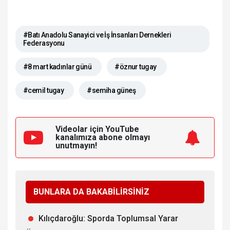
#Batı Anadolu Sanayici ve İş İnsanları Dernekleri
Federasyonu
#8 mart kadınlar günü
#öznur tugay
#cemil tugay
#semiha güneş
Videolar için YouTube
kanalımıza
abone olmayı
unutmayın!
BUNLARA DA BAKABİLİRSİNİZ
Kılıçdaroğlu: Sporda Toplumsal Yarar