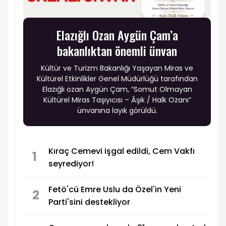
Elazığlı Ozan Aygün Çam’a
bakanlıktan önemli ünvan
Kültür ve Turizm Bakanlığı Yaşayan Miras ve
Kültürel Etkinlikler Genel Müdürlüğü tarafından
Elazığlı ozan Aygün Çam, “Somut Olmayan
Kültürel Miras Taşıyıcısı – Âşık / Halk Ozanı”
ünvanına layık görüldü.
Kıraç Cemevi işgal edildi, Cem Vakfı
1
seyrediyor!
Fetö'cü Emre Uslu da Özel'in Yeni
2
Parti'sini destekliyor