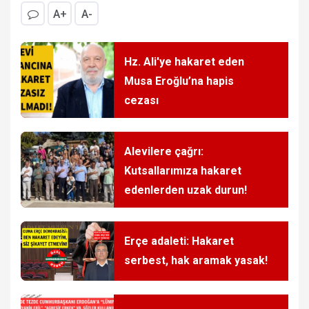
A+
A-
Hz. Ali'ye hakaret eden
Musa Eroğlu’na hapis
cezası
Alevilere çağrı:
Kutsallarımıza hakaret
edenlerden uzak durun!
Erçe adaleti: Hakaret
serbest, hak aramak yasak!