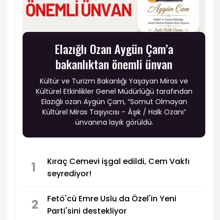
Elazığlı Ozan Aygün Çam’a
bakanlıktan önemli ünvan
Kültür ve Turizm Bakanlığı Yaşayan Miras ve
Kültürel Etkinlikler Genel Müdürlüğü tarafından
Elazığlı ozan Aygün Çam, “Somut Olmayan
Kültürel Miras Taşıyıcısı – Âşık / Halk Ozanı”
ünvanına layık görüldü.
Kıraç Cemevi işgal edildi, Cem Vakfı
1
seyrediyor!
Fetö'cü Emre Uslu da Özel'in Yeni
2
Parti'sini destekliyor