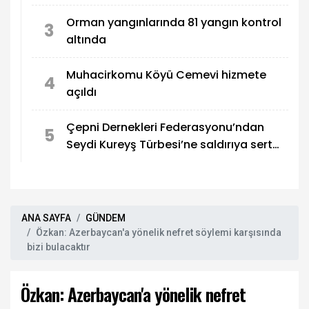
Orman yangınlarında 81 yangın kontrol
3
altında
Muhacirkomu Köyü Cemevi hizmete
4
açıldı
Çepni Dernekleri Federasyonu’ndan
5
Seydi Kureyş Türbesi’ne saldırıya sert
kınama!
ANA SAYFA
GÜNDEM
Özkan: Azerbaycan'a yönelik nefret söylemi karşısında
bizi bulacaktır
Özkan: Azerbaycan'a yönelik nefret