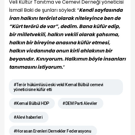
Veli Kültür Tanıtma ve Cemevi Derneği yöneticisi
İsmail Baki de şunları söyledi: “
Kendi sayfasında
İran halkını terörist olarak niteleyince ben de
“Kürt terörü de var”, dedim. Bana küfür edip,
bir milletvekili, halkın vekili olarak şahsıma,
halkın bir bireyine anasına küfür etmesi,
halkın vicdanında onun kirli ahlakının bir
beyanıdır. Kınıyorum. Halkımın böyle insanları
tanımasını istiyorum.
”
#Terör hükümlüsü eski vekil Kemal Bülbül cemevi
yöneticisine küfür etti
#Kemal Bülbül HDP
#DEM Parti Aleviler
#Alevi haberleri
#Horasan Erenleri Dernekler Federasyonu