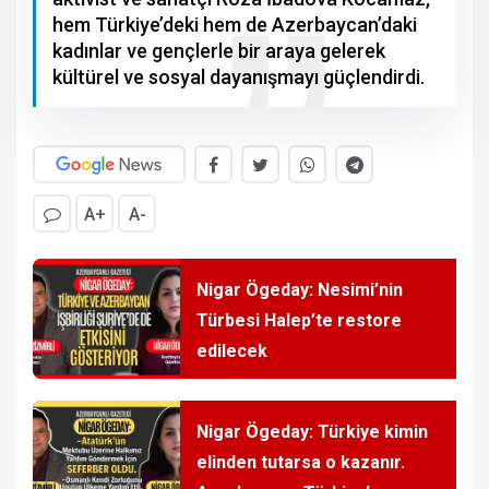
hem Türkiye’deki hem de Azerbaycan’daki
kadınlar ve gençlerle bir araya gelerek
kültürel ve sosyal dayanışmayı güçlendirdi.
A+
A-
Nigar Ögeday: Nesimi’nin
Türbesi Halep’te restore
edilecek
Nigar Ögeday: Türkiye kimin
elinden tutarsa o kazanır.