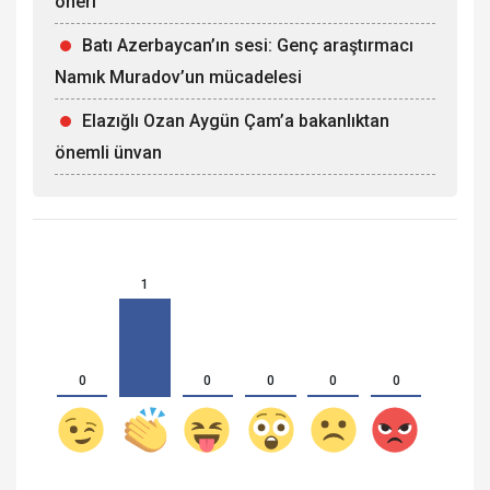
öneri
Batı Azerbaycan’ın sesi: Genç araştırmacı
Namık Muradov’un mücadelesi
Elazığlı Ozan Aygün Çam’a bakanlıktan
önemli ünvan
1
0
0
0
0
0