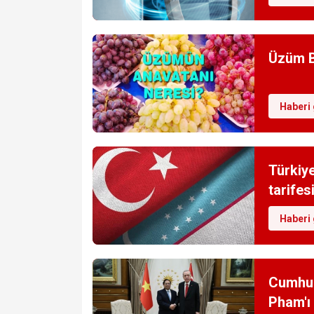
Üzüm Ba
Haberi 
Türkiye
tarifesi
Haberi 
Cumhur
Pham'ı 