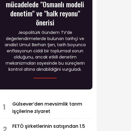
mücadelede "Osmanlı modeli
denetim" ve "halk reyonu"
önerisi
Jeopolitürk Gündem TV’de
değerlendirmelerde bulunan tarihçi ve
analist Umut Berhan Şen, tarih boyunca
enflasyonun ciddi bir toplumsal sorun
olduğunu, ancak etkili denetim
mekanizmaları sayesinde bu süreçlerin
kontrol altına alınabildiğini vurguladı.
Gülsever’den mevsimlik tarım
1
işçilerine ziyaret
FETÖ şirketlerinin satışından 1.5
2