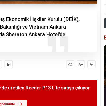
ş Ekonomik İlişkiler Kurulu (DEİK),
 Bakanlığı ve Vietnam Ankara
da Sheraton Ankara Hotel'de
A+
A-
'de üretilen Reeder P13 Lite satışa çıkıyor
görüntüle