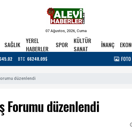
07 Ağustos, 2026, Cuma
YEREL
KÜLTÜR
SAĞLIK
SPOR
İNANÇ
EKON
HABERLER
SANAT
FOTO
645.02
BTC
66248.09$
 Forumu düzenlendi
İş Forumu düzenlendi