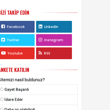
BIZI TAKIP EDIN
Facebook
Linkedin
Twitter
Instagram
Youtube
RSS
ANKETE KATILIN
itemizi nasıl buldunuz?
Gayet Başarılı
İdare Eder
Daha iyi olabilirdi