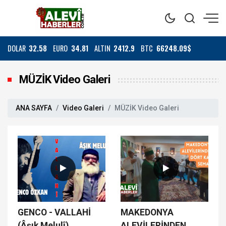
DOLAR
32.58
EURO
34.81
ALTIN
2412.9
BTC
66248.09$
MÜZİK Video Galeri
ANA SAYFA
Video Galeri
MÜZİK Video Galeri
GENCO - VALLAHİ
MAKEDONYA
(Âşık Melulî)
ALEVİLERİNDEN