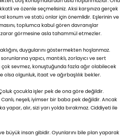
alilikten, boş konuşmalardan asla hoşlanmazlar. Ona
ikkatli ve özenle seçmelisiniz. Aksi karşınıza gerçek
syal konum ve statü onlar için önemlidir. Eşlerinin ve
olmasını, toplumca kabul gören davranışlar
nın zarar görmesine asla tahammül etmezler.
caklığını, duygularını göstermekten hoşlanmaz.
sorunlarına yapıcı, mantıklı, zorlayıcı ve sert
ı çok sevmez, konuştuğunda fazla ağır olabilecek
olsa olgunluk, itaat ve ağırbaşlılık bekler.
 Çoluk çocukla işler pek de ona göre değildir.
anlı, neşeli, iyimser bir baba pek değildir. Ancak
 yapar, alır, sizi yarı yolda bırakmaz. Ciddiyeti ile
 büyük insan gibidir. Oyunlarını bile plan yaparak