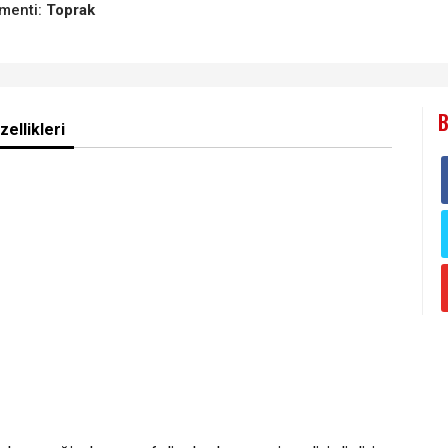
menti:
Toprak
B
ellikleri