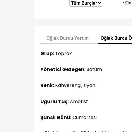
Ele
Oğlak Burcu Yorum
Oğlak Burcu Öz
Grup:
Toprak
Yönetici Gezegen:
Satürn
Renk:
Kahverengi, siyah
Uğurlu Taş:
Ametist
Şanslı Günü:
Cumartesi