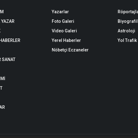
EM
Yazarlar
Röportajl
 YAZAR
Foto Galeri
Biyografil
K
Video Galeri
Astroloji
 HABERLER
Yerel Haberler
Yol Trafi
Nöbetçi Eczaneler
R SANAT
Mİ
ET
AR