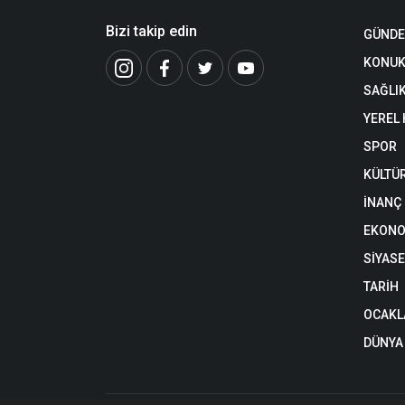
Bizi takip edin
GÜND
KONUK
SAĞLI
YEREL
SPOR
KÜLTÜ
İNANÇ
EKONO
SİYAS
TARİH
OCAKL
DÜNYA