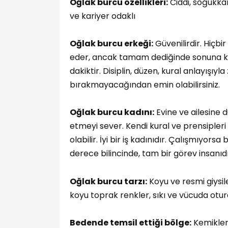
Oğlak burcu özellikleri:
Ciddi, soğukkanl
ve kariyer odaklı
Oğlak burcu erkeği:
Güvenilirdir. Hiçbi
eder, ancak tamam dediğinde sonuna kad
dakiktir. Disiplin, düzen, kural anlayışıy
bırakmayacağından emin olabilirsiniz.
Oğlak burcu kadını:
Evine ve ailesine 
etmeyi sever. Kendi kural ve prensipleri
olabilir. İyi bir iş kadınıdır. Çalışmıyorsa
derece bilincinde, tam bir görev insanıdı
Oğlak burcu tarzı:
Koyu ve resmi giysiler
koyu toprak renkler, sıkı ve vücuda otur
Bedende temsil ettiği bölge:
Kemikler, 