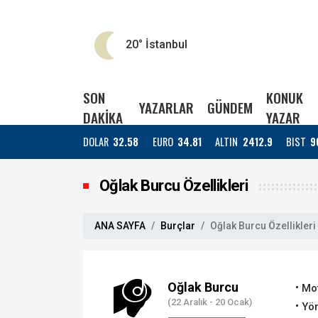
20°
İstanbul
SON
KONUK
YAZARLAR
GÜNDEM
DAKİKA
YAZAR
DOLAR
32.58
EURO
34.81
ALTIN
2412.9
BIST
9
Oğlak Burcu Özellikleri
ANA SAYFA
Burçlar
Oğlak Burcu Özellikleri
Oğlak Burcu
Mo
(22 Aralık - 20 Ocak)
Yön