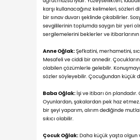
uğratmazsa iyidir. Yüzeysellikten, laub
karşı kullanacağınız kelimeleri, sözleri d
bir sınav duvarı şeklinde çıkabilirler. So
sevgililerinin toplumda saygın bir yeri 
sergilemelerini beklerler ve itibarları
Anne Oğlak:
Şefkatini, merhametini, sı
Mesafeli ve ciddi bir annedir. Çocukların 
olabilen çözümlerle gelebilir. Konuşmay
sözler söyleyebilir. Çocuğundan küçük de 
Baba Oğlak:
İşi ve itibarı ön plandadır.
Oyunlardan, şakalardan pek haz etmez. C
bir şeyi yaparım, alırım dediğinde mutlaka
sıkıcı olabilir.
Çocuk Oğlak:
Daha küçük yaşta olgun ve