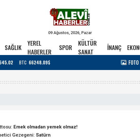
09 Ağustos, 2026, Pazar
YEREL
KÜLTÜR
SAĞLIK
SPOR
İNANÇ
EKON
HABERLER
SANAT
FOTO
645.02
BTC
66248.09$
ttosu:
Emek olmadan yemek olmaz!
etici Gezegeni:
Satürn