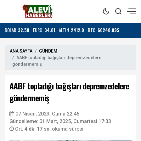
DOLAR
32.58
EURO
34.81
ALTIN
2412.9
BTC
66248.09$
ANA SAYFA
GÜNDEM
AABF topladığı bağışları depremzedelere
göndermemiş
AABF topladığı bağışları depremzedelere
göndermemiş
07 Nisan, 2023, Cuma 22:46
Güncelleme: 01 Mart, 2025, Cumartesi 17:33
Ort.
4 dk. 17 sn.
okuma süresi