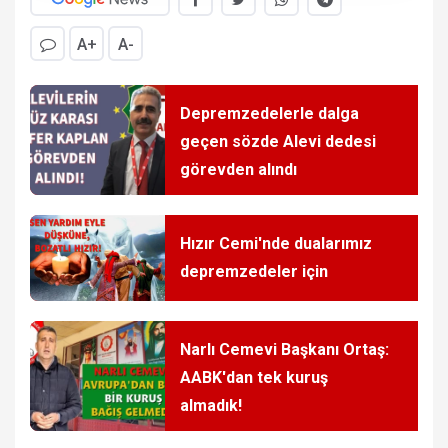
A+
A-
Depremzedelerle dalga
geçen sözde Alevi dedesi
görevden alındı
Hızır Cemi'nde dualarımız
depremzedeler için
Narlı Cemevi Başkanı Ortaş:
AABK'dan tek kuruş
almadık!