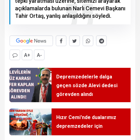
tepki yaratması üzerine, sitemizi arayarak
açıklamalarda bulunan Narlı Cemevi Başkanı
Tahir Ortaş, yanlış anlaşıldığını söyledi.
A+
A-
Depremzedelerle dalga
geçen sözde Alevi dedesi
görevden alındı
Hızır Cemi'nde dualarımız
depremzedeler için