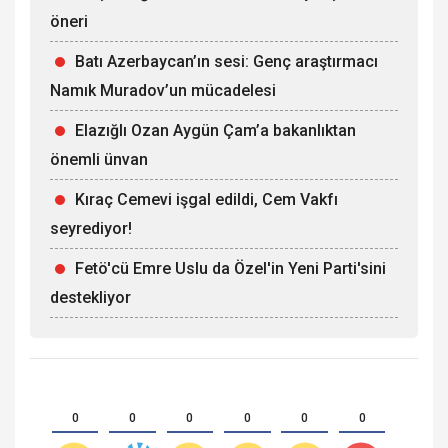
öneri
Batı Azerbaycan’ın sesi: Genç araştırmacı
Namık Muradov’un mücadelesi
Elazığlı Ozan Aygün Çam’a bakanlıktan
önemli ünvan
Kıraç Cemevi işgal edildi, Cem Vakfı
seyrediyor!
Fetö'cü Emre Uslu da Özel'in Yeni Parti'sini
destekliyor
0
0
0
0
0
0