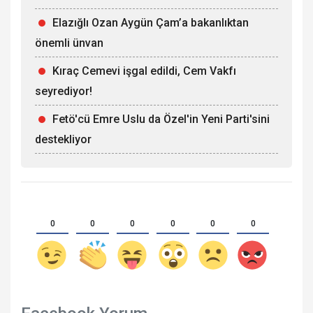
Elazığlı Ozan Aygün Çam’a bakanlıktan
önemli ünvan
Kıraç Cemevi işgal edildi, Cem Vakfı
seyrediyor!
Fetö'cü Emre Uslu da Özel'in Yeni Parti'sini
destekliyor
0
0
0
0
0
0