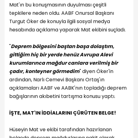
Mat'ın bu konuşmasının duyulması çeşitli
tepkilere neden oldu. AABF Onursal Başkanı
Turgut Öker de konuyla ilgili sosyal medya
hesabında açıklama yaparak Mat ekibini suçladı.
"
Deprem bölgesini baştan başa dolaştım,
gittiğim hiç bir yerde henüz Avrupa Alevi
kurumlarınca mağdur canlara verilmiş bir
çadır, konteyner görmedim
" diyen Öker'in
ardından, Narlı Cemevi Başkanı Ortaş'ın
açıklamaları AABF ve AABK'nın topladığı deprem
bağışlarının akıbetini tartışma konusu yaptı.
İŞTE, MAT'IN İDDİALARINI ÇÜRÜTEN BELGE!
Hüseyin Mat ve ekibi tarafından hazırlanan
belgede deprem mağdurlarına nakit olarak