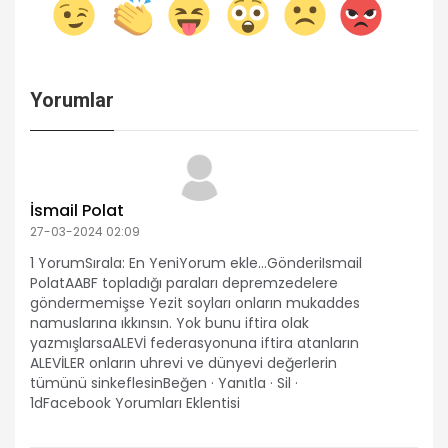
Yorumlar
İsmail Polat
27-03-2024 02:09
1 YorumSırala: En YeniYorum ekle...GönderiIsmail
PolatAABF topladığı paraları depremzedelere
göndermemişse Yezit soyları onların mukaddes
namuslarına ıkkınsın. Yok bunu iftira olak
yazmışlarsaALEVİ federasyonuna iftira atanların
ALEVİLER onların uhrevi ve dünyevi değerlerin
tümünü sinkeflesinBeğen · Yanıtla · Sil ·
1dFacebook Yorumları Eklentisi