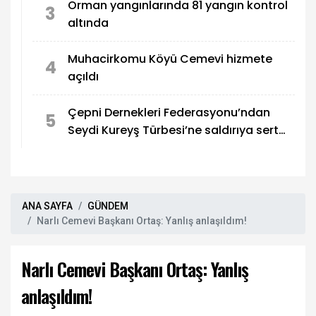
Orman yangınlarında 81 yangın kontrol
3
altında
Muhacirkomu Köyü Cemevi hizmete
4
açıldı
Çepni Dernekleri Federasyonu’ndan
5
Seydi Kureyş Türbesi’ne saldırıya sert
kınama!
ANA SAYFA
GÜNDEM
Narlı Cemevi Başkanı Ortaş: Yanlış anlaşıldım!
Narlı Cemevi Başkanı Ortaş: Yanlış
anlaşıldım!