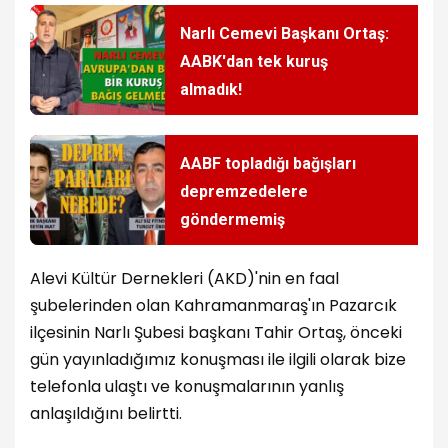
Narlı Cemevi Başkanı Ortaş:
AABK'dan tek kuruş
almadık!
AABF topladığı bağışları
depremzedelere
göndermemiş
Alevi Kültür Dernekleri (AKD)'nin en faal
şubelerinden olan Kahramanmaraş'ın Pazarcık
ilçesinin Narlı Şubesi başkanı Tahir Ortaş, önceki
gün yayınladığımız konuşması ile ilgili olarak bize
telefonla ulaştı ve konuşmalarının yanlış
anlaşıldığını belirtti.