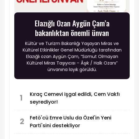
Elazığlı Ozan Aygün Çam’a
bakanlıktan önemli ünvan
Kültür ve Turizm Bakanlığı Yaşayan Miras ve
Kültürel Etkinlikler Genel Müdürlüğü tarafından
Elazığlı ozan Aygün Çam, “Somut Olmayan
Kültürel Miras Taşıyıcısı – Âşık / Halk Ozanı”
ünvanına layık görüldü.
Kıraç Cemevi işgal edildi, Cem Vakfı
1
seyrediyor!
Fetö'cü Emre Uslu da Özel'in Yeni
2
Parti'sini destekliyor