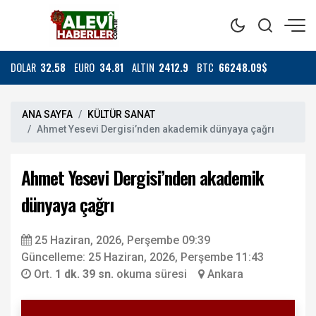
DOLAR
32.58
EURO
34.81
ALTIN
2412.9
BTC
66248.09$
ANA SAYFA
KÜLTÜR SANAT
Ahmet Yesevi Dergisi’nden akademik dünyaya çağrı
Ahmet Yesevi Dergisi’nden akademik
dünyaya çağrı
25 Haziran, 2026, Perşembe 09:39
Güncelleme: 25 Haziran, 2026, Perşembe 11:43
Ort.
1 dk. 39 sn.
okuma süresi
Ankara