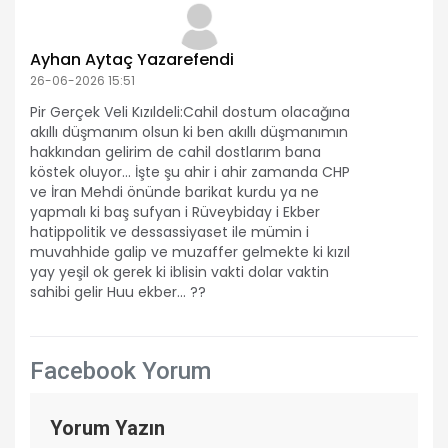
Ayhan Aytaç Yazarefendi
26-06-2026 15:51
Pir Gerçek Veli Kızıldeli:Cahil dostum olacağına
akıllı düşmanım olsun ki ben akıllı düşmanımın
hakkından gelirim de cahil dostlarım bana
köstek oluyor... İşte şu ahir i ahir zamanda CHP
ve İran Mehdi önünde barikat kurdu ya ne
yapmalı ki baş sufyan i Rüveybiday i Ekber
hatippolitik ve dessassiyaset ile mümin i
muvahhide galip ve muzaffer gelmekte ki kızıl
yay yeşil ok gerek ki iblisin vakti dolar vaktin
sahibi gelir Huu ekber... ??
Facebook Yorum
Yorum Yazın