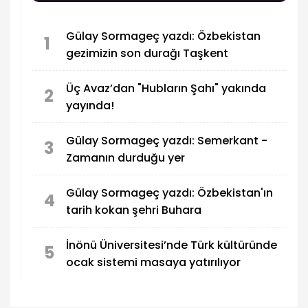
Gülay Sormageç yazdı: Özbekistan
1
gezimizin son durağı Taşkent
Üç Avaz’dan "Hubların Şahı" yakında
2
yayında!
Gülay Sormageç yazdı: Semerkant -
3
Zamanın durduğu yer
Gülay Sormageç yazdı: Özbekistan'ın
4
tarih kokan şehri Buhara
İnönü Üniversitesi’nde Türk kültüründe
5
ocak sistemi masaya yatırılıyor