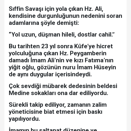
Sıffin Savaşı için yola çıkan Hz. Ali,
kendisine durgunluğunun nedenini soran
adamlarına şöyle demişti:
“Yol uzun, düşman hileli, dostlar cahil.”
Bu tarihten 23 yıl sonra Kûfe’ye hicret
yolculuğuna çıkan Hz. Peygamberin
damadı İmam Ali’nin ve kızı Fatıma’nın
yiğit oğlu, gözünün nuru İmam Hüseyin
de aynı duygular içerisindeydi.
Çok sevdiği mübarek dedesinin beldesi
Medine sokakları ona dar ediliyordu.
Sürekli takip ediliyor, zamanın zalim
yöneticisine biat etmesi için baskı
yapılıyordu.
İmamın bu saltanat düzenine ve