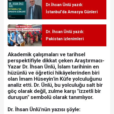
Dr.İhsan Ünlü yazdı:
İstanbul'da Amasya Günleri
Dr. İhsan Ünlü yazdı:
Pakistan izlenimleri
Akademik çalışmaları ve tarihsel
perspektifiyle dikkat çeken Araştırmacı-
Yazar Dr. İhsan Ünlü, İslam tarihinin en
hüzünlü ve öğretici hikâyelerinden biri
olan İmam Hüseyin’in Kûfe yolculuğunu
analiz etti. Dr. Ünlü, bu yolculuğu salt bir
göç olarak değil, zulme karşı "izzetli bir
duruşun" sembolü olarak tanımlıyor.
Dr. İhsan Ünlü'nün yazısı şöyle: