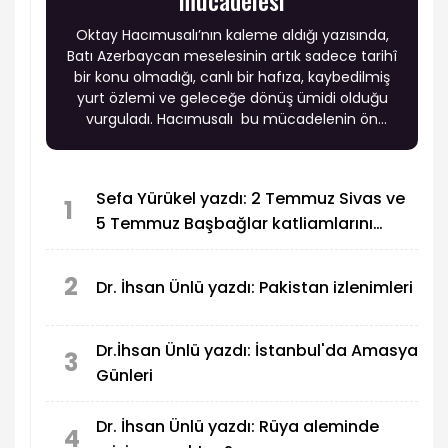
Oktay Hacımusalı’nın kaleme aldığı yazısında,
Batı Azerbaycan meselesinin artık sadece tarihî
bir konu olmadığı, canlı bir hafıza, kaybedilmiş
yurt özlemi ve geleceğe dönüş ümidi olduğu
vurguladı. Hacımusalı bu mücadelenin ön
safında yer alan genç isimlerden biri olarak
Namık Muradov’un faaliyetlerine dikkat çekti.
Sefa Yürükel yazdı: 2 Temmuz Sivas ve
1
5 Temmuz Başbağlar katliamlarını
birlikte analım
2
Dr. İhsan Ünlü yazdı: Pakistan izlenimleri
Dr.İhsan Ünlü yazdı: İstanbul'da Amasya
3
Günleri
Dr. İhsan Ünlü yazdı: Rüya aleminde
4