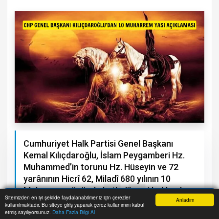
Cumhuriyet Halk Partisi Genel Başkanı
Kemal Kılıçdaroğlu, İslam Peygamberi Hz.
Muhammed’in torunu Hz. Hüseyin ve 72
yarânının Hicrî 62, Miladî 680 yılının 10
Muharrem gününde katledilmesi hakkında
Sitemizden en iyi şekilde faydalanabilmeniz için çerezler
Anladım
bir açıklama yayınladı.
kullanılmaktadır. Bu siteye giriş yaparak çerez kullanımını kabul
Anasayfa
Yazarlar
Haber Ara
İhbar Hattı
Menu
etmiş sayılıyorsunuz.
Daha Fazla Bilgi Al