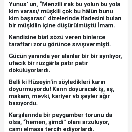
Yunus’ un, “Menzili ırak bu yolun bu yola
kim varası/ müşkili çok bu hâlün bunu
kim başarası” dizelerinde ifadesini bulan
bir müşkilin içine düşürülmüştü İmam.
Kendisine biat sözü veren binlerce
taraftarı zoru görünce sıvışıvermişti.
Gücün yanında yer alanlar bir bir ayrılıyor,
ufacık bir rüzgârla patır patır
dökülüyorlardı.
Belli ki Hüseyin’in söyledikleri karın
doyurmuyordu! Karın doyuracak iş, aş,
makam, mevki, kariyer vb şeyler ağır
basıyordu.
Karşılarında bir peygamber torunu da
olsa, “hemen, şimdi” olanı arzuluyor,
camı elmasa tercih ediyorlardı.