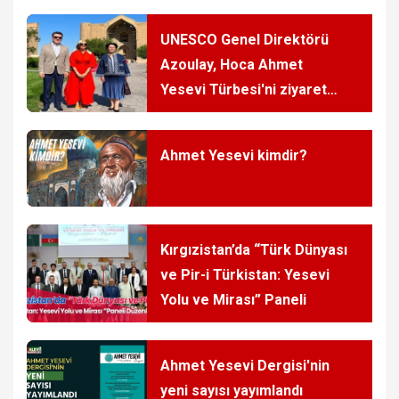
UNESCO Genel Direktörü
Azoulay, Hoca Ahmet
Yesevi Türbesi'ni ziyaret
etti
Ahmet Yesevi kimdir?
Kırgızistan’da “Türk Dünyası
ve Pir-i Türkistan: Yesevi
Yolu ve Mirası” Paneli
Ahmet Yesevi Dergisi'nin
yeni sayısı yayımlandı