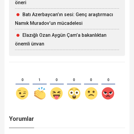
öneri
Batı Azerbaycan’ın sesi: Genç araştırmacı
Namık Muradov’un mücadelesi
Elazığlı Ozan Aygün Çam’a bakanlıktan
önemli ünvan
0
1
0
0
0
0
Yorumlar