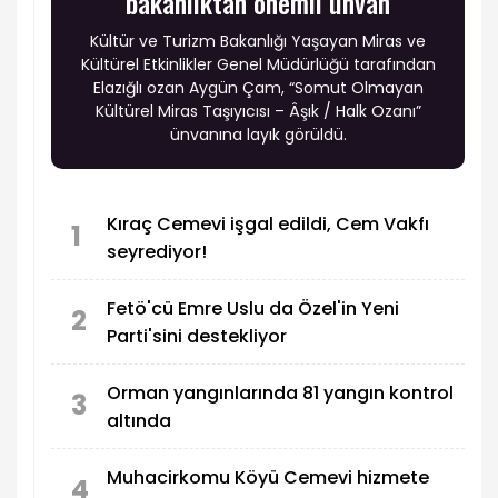
bakanlıktan önemli ünvan
Kültür ve Turizm Bakanlığı Yaşayan Miras ve
Kültürel Etkinlikler Genel Müdürlüğü tarafından
Elazığlı ozan Aygün Çam, “Somut Olmayan
Kültürel Miras Taşıyıcısı – Âşık / Halk Ozanı”
ünvanına layık görüldü.
Kıraç Cemevi işgal edildi, Cem Vakfı
1
seyrediyor!
Fetö'cü Emre Uslu da Özel'in Yeni
2
Parti'sini destekliyor
Orman yangınlarında 81 yangın kontrol
3
altında
Muhacirkomu Köyü Cemevi hizmete
4