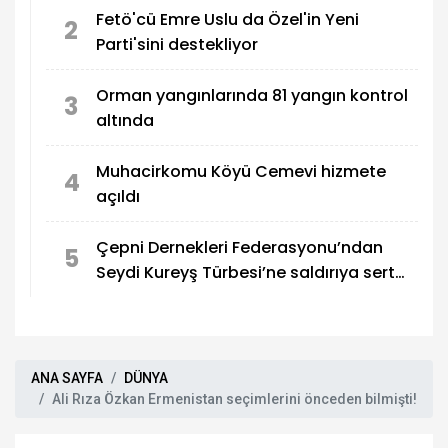
Fetö'cü Emre Uslu da Özel'in Yeni
2
Parti'sini destekliyor
Orman yangınlarında 81 yangın kontrol
3
altında
Muhacirkomu Köyü Cemevi hizmete
4
açıldı
Çepni Dernekleri Federasyonu’ndan
5
Seydi Kureyş Türbesi’ne saldırıya sert
kınama!
ANA SAYFA
DÜNYA
Ali Rıza Özkan Ermenistan seçimlerini önceden bilmişti!