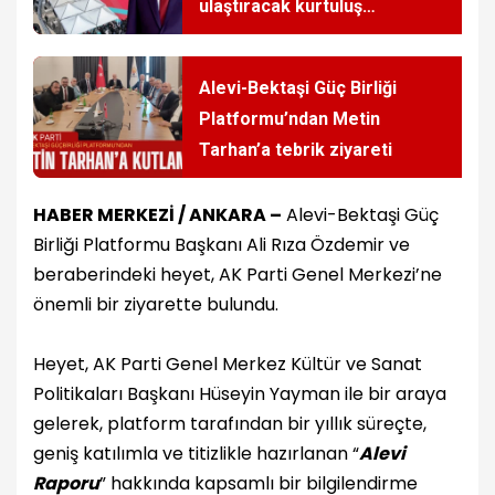
ulaştıracak kurtuluş
gemisidir!
Alevi-Bektaşi Güç Birliği
Platformu’ndan Metin
Tarhan’a tebrik ziyareti
HABER MERKEZİ / ANKARA –
Alevi-Bektaşi Güç
Birliği Platformu Başkanı Ali Rıza Özdemir ve
beraberindeki heyet, AK Parti Genel Merkezi’ne
önemli bir ziyarette bulundu.
Heyet, AK Parti Genel Merkez Kültür ve Sanat
Politikaları Başkanı Hüseyin Yayman ile bir araya
gelerek, platform tarafından bir yıllık süreçte,
geniş katılımla ve titizlikle hazırlanan “
Alevi
Raporu
” hakkında kapsamlı bir bilgilendirme