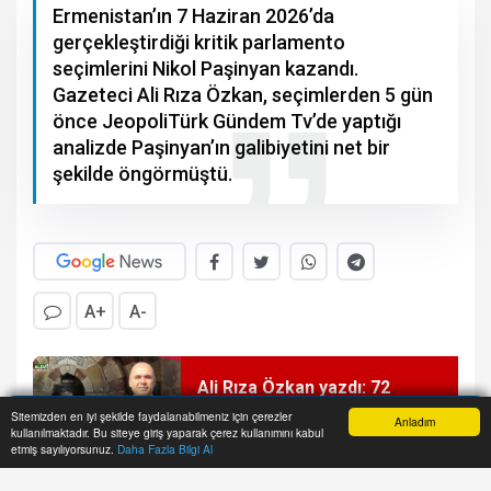
Ermenistan’ın 7 Haziran 2026’da
gerçekleştirdiği kritik parlamento
seçimlerini Nikol Paşinyan kazandı.
Gazeteci Ali Rıza Özkan, seçimlerden 5 gün
önce JeopoliTürk Gündem Tv’de yaptığı
analizde Paşinyan’ın galibiyetini net bir
şekilde öngörmüştü.
A+
A-
Ali Rıza Özkan yazdı: 72
millete bir nazarla bakmak
Sitemizden en iyi şekilde faydalanabilmeniz için çerezler
Anladım
kullanılmaktadır. Bu siteye giriş yaparak çerez kullanımını kabul
Anasayfa
Yazarlar
Haber Ara
İhbar Hattı
Menu
etmiş sayılıyorsunuz.
Daha Fazla Bilgi Al