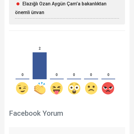
Elazığlı Ozan Aygün Çam’a bakanlıktan
önemli ünvan
2
0
0
0
0
0
Facebook Yorum