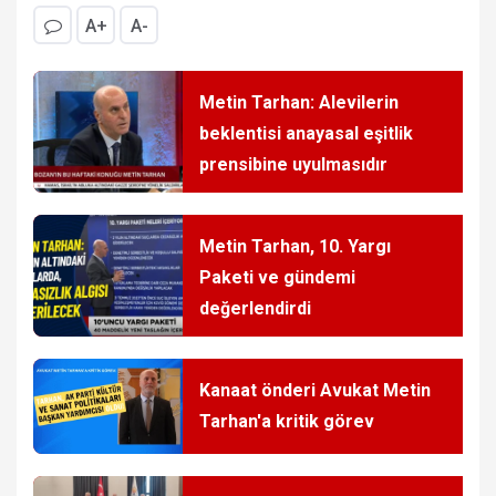
A+
A-
Metin Tarhan: Alevilerin
beklentisi anayasal eşitlik
prensibine uyulmasıdır
Metin Tarhan, 10. Yargı
Paketi ve gündemi
değerlendirdi
Kanaat önderi Avukat Metin
Tarhan'a kritik görev