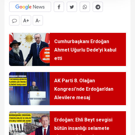
A+
A-
Cumhurbaşkanı Erdoğan
Ahmet Uğurlu Dede’yi kabul
etti
AK Parti 8. Olağan
Kongresi’nde Erdoğan’dan
Alevilere mesaj
Erdoğan: Ehli Beyt sevgisi
bütün insanlığı selamete