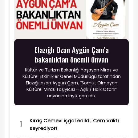
Elazığlı Ozan Aygün Çam’a
bakanlıktan önemli ünvan
Kültür ve Turizm Bakanlığı Yaşayan Miras ve
Kültürel Etkinlikler Genel Müdürlüğü tarafından
Elazığlı ozan Aygün Çam, “Somut Olmayan
Kültürel Miras Taşıyıcısı – Âşık / Halk Ozanı”
ünvanına layık görüldü.
Kıraç Cemevi işgal edildi, Cem Vakfı
1
seyrediyor!