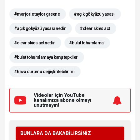
#marjorie taylor greene
#açık gökyüzü yasası
#açık gökyüzü yasası nedir
#clear skies act
#clear skies act nedir
#bulut tohumlama
#bulut tohumlamaya karşı tepkiler
#hava durumu değiştirilebilir mi
Videolar için YouTube
kanalımıza
abone olmayı
unutmayın!
BUNLARA DA BAKABİLİRSİNİZ