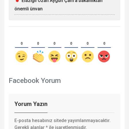
Elazığlı Ozan Aygün Çam’a bakanlıktan
önemli ünvan
0
0
0
0
0
0
Facebook Yorum
Yorum Yazın
E-posta hesabınız sitede yayımlanmayacaktır.
Gerekli alanlar
*
ile işaretlenmişdir.