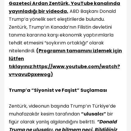
Gazeteci Ardan Zentürk, YouTube kanalında
yayınladığı bir videoda,
ABD Başkanı Donald
Trump’a yönelik sert eleştirilerde bulundu.
Zentürk, Trump’ın Kanada’nın Filistin devletini
tanıma kararına karşı ekonomik yaptırımlarla
tehdit etmesini “soykırım ortaklığı” olarak
nitelendirdi.
(Programın tamamını izlemek için
lütfen
tıklayınız:https://www.youtube.com/watch?
v=vavuDpxewog)
Trump’a “Siyonist ve Faşist” Suçlaması
Zentürk, videonun başında Trump’ın Türkiye’de
muhafazakâr kesim tarafından
“ulusalcı”
bir
figür olarak yanlış algılandığını belirtti.
“Donald
Trump ne ulusalcı, ne bilmem neci. Bildiğiniz