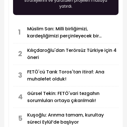
stratejilerini ve yürütülen projeleri masaya
yatırdı.
Müslim Sarı: Milli birliğimizi,
1
kardeşliğimizi perçinleyecek bir
metindir
Kılıçdaroğlu'dan Terörsüz Türkiye için 4
2
öneri
FETÖ'cü Tarık Toros'tan itiraf: Ana
3
muhalefet olduk!
Gürsel Tekin: FETÖ'vari tezgahın
4
sorumluları ortaya çıkarılmalı!
Kuşoğlu: Arınma tamam, kurultay
5
süreci Eylül’de başlıyor