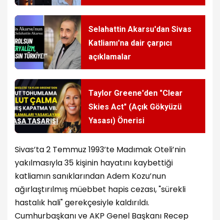
Selahattin Akarsu'dan Sivas
Katliamı'na dair çarpıcı
açıklamalar
Taylor Greene'den "Clear
Skies Act" (Açık Gökyüzü
Yasası) Önerisi
Sivas’ta 2 Temmuz 1993’te Madımak Oteli’nin
yakılmasıyla 35 kişinin hayatını kaybettiği
katliamın sanıklarından Adem Kozu’nun
ağırlaştırılmış müebbet hapis cezası, "sürekli
hastalık hali" gerekçesiyle kaldırıldı.
Cumhurbaşkanı ve AKP Genel Başkanı Recep