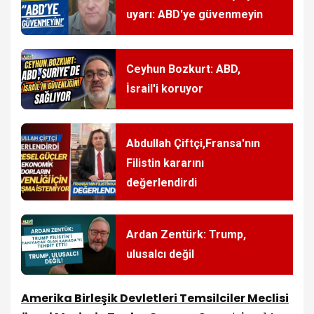
uyarı: ABD'ye güvenmeyin
Ceyhun Bozkurt: ABD,
İsrail'i koruyor
Abdullah Çiftçi,Fransa'nın
Filistin kararını
değerlendirdi
Ardan Zentürk: Trump,
ulusalcı değil
Amerika Birleşik Devletleri Temsilciler Meclisi