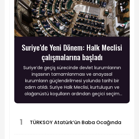
Suriye’de Yeni Dönem: Halk Meclisi
çalışmalarına başladı
Suriye’de geçiş sürecinde devlet kurumlarının
inşasının tamamlanması ve anayasal
kurumların güçlendirilmesi yolunda tarihi bir
adım atıldı. Suriye Halk Meclisi, kurtuluşun ve
olağanüstü koşulların ardından geçici seçim
sistemi kapsamında öngörülen anayasal geçiş
mekanizması çerçevesinde ilk oturumunu
gerçekleştirdi.
1
TÜRKSOY Atatürk’ün Baba Ocağında