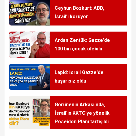
Ceyhun Bozkurt: ABD,
İsrail'i koruyor
Ardan Zentük: Gazze'de
100 bin çocuk ölebilir
Lapid: İsrail Gazze'de
başarısız oldu
Görünenin Arkası'nda,
İsrail'in KKTC'ye yönelik
Poseidon Planı tartışıldı