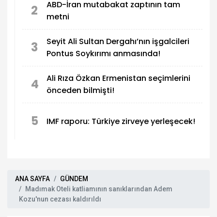
ABD-İran mutabakat zaptının tam
2
metni
Seyit Ali Sultan Dergahı’nın işgalcileri
3
Pontus Soykırımı anmasında!
Ali Rıza Özkan Ermenistan seçimlerini
4
önceden bilmişti!
5
IMF raporu: Türkiye zirveye yerleşecek!
ANA SAYFA
GÜNDEM
Madımak Oteli katliamının sanıklarından Adem
Kozu'nun cezası kaldırıldı