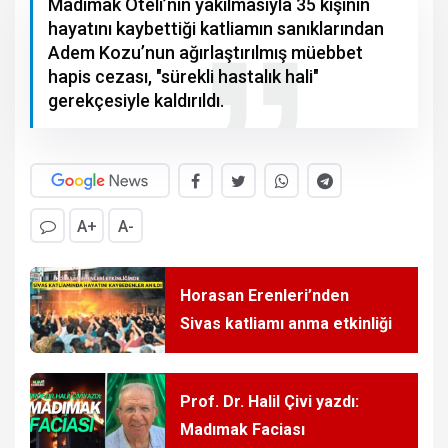
Madımak Oteli’nin yakılmasıyla 35 kişinin
hayatını kaybettiği katliamın sanıklarından
Adem Kozu’nun ağırlaştırılmış müebbet
hapis cezası, "sürekli hastalık hali"
gerekçesiyle kaldırıldı.
A+
A-
Horasan Erenleri’nden
Sivas katliamı anma etkinliği
Prof. Dr. Halil Çivi yazdı:
Madımak Faciası