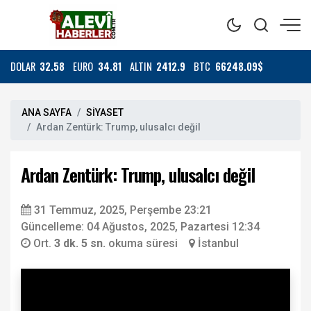
DOLAR
32.58
EURO
34.81
ALTIN
2412.9
BTC
66248.09$
ANA SAYFA
SİYASET
Ardan Zentürk: Trump, ulusalcı değil
Ardan Zentürk: Trump, ulusalcı değil
31 Temmuz, 2025, Perşembe 23:21
Güncelleme: 04 Ağustos, 2025, Pazartesi 12:34
Ort.
3 dk. 5 sn.
okuma süresi
İstanbul