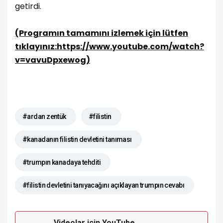
getirdi.
(Programın tamamını izlemek için lütfen
tıklayınız:https://www.youtube.com/watch?
v=vavuDpxewog)
#ardan zentük
#filistin
#kanadanın filistin devletini tanıması
#trumpın kanadaya tehditi
#filistin devletini tanıyacağını açıklayan trumpın cevabı
Videolar için YouTube