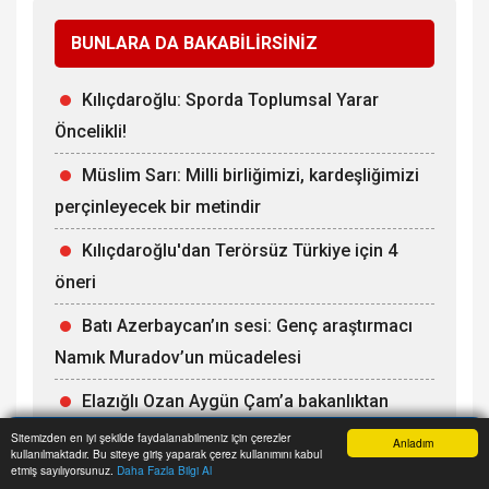
BUNLARA DA BAKABİLİRSİNİZ
Kılıçdaroğlu: Sporda Toplumsal Yarar
Öncelikli!
Müslim Sarı: Milli birliğimizi, kardeşliğimizi
perçinleyecek bir metindir
Kılıçdaroğlu'dan Terörsüz Türkiye için 4
öneri
Batı Azerbaycan’ın sesi: Genç araştırmacı
Namık Muradov’un mücadelesi
Elazığlı Ozan Aygün Çam’a bakanlıktan
önemli ünvan
Sitemizden en iyi şekilde faydalanabilmeniz için çerezler
Anladım
kullanılmaktadır. Bu siteye giriş yaparak çerez kullanımını kabul
Anasayfa
Yazarlar
Haber Ara
İhbar Hattı
Menu
etmiş sayılıyorsunuz.
Daha Fazla Bilgi Al