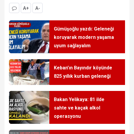
A+
A-
Gümüşoğlu yazdı: Geleneği
koruyarak modern yaşama
uyum sağlayalım
Keban’ın Bayındır köyünde
825 yıllık kurban geleneği
Bakan Yelikaya: 81 ilde
sahte ve kaçak alkol
operasyonu