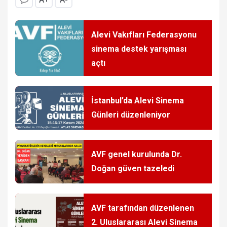
Alevi Vakıfları Federasyonu
sinema destek yarışması
açtı
İstanbul’da Alevi Sinema
Günleri düzenleniyor
AVF genel kurulunda Dr.
Doğan güven tazeledi
AVF tarafından düzenlenen
2. Uluslararası Alevi Sinema