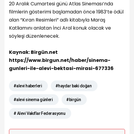
20 Aralık Cumartesi günü Atlas Sineması’nda
filmlerin gösterimi başlamadan önce 1983’te ödül
alan “Kıran Resimleri” adlı kitabıyla Maraş
Katliamını anlatan İnci Aral konuk olacak ve
söyleşi düzenlenecek.
Kaynak: Birgün.net
https://www.birgun.net/haber/sinema-
gunleri-ile-alevi-bektasi-mirasi-677336
#alevi haberleri
#haydar baki doğan
#alevi sinema günleri
#birgün
# Alevi Vakıflar Federasyonu