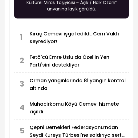
Kültürel Miras Taşıyıcısı – Âşık / Halk Ozanı”
ünvanına layık görüldü.
Kıraç Cemevi işgal edildi, Cem Vakfı
1
seyrediyor!
Fetö'cü Emre Uslu da Özel'in Yeni
2
Parti'sini destekliyor
Orman yangınlarında 81 yangın kontrol
3
altında
Muhacirkomu Köyü Cemevi hizmete
4
açıldı
Çepni Dernekleri Federasyonu’ndan
5
Seydi Kureyş Türbesi’ne saldırıya sert