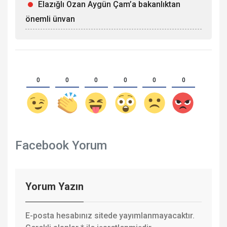
Elazığlı Ozan Aygün Çam’a bakanlıktan
önemli ünvan
0
0
0
0
0
0
Facebook Yorum
Yorum Yazın
E-posta hesabınız sitede yayımlanmayacaktır.