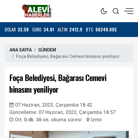
DOLAR
32.58
EURO
34.81
ALTIN
2412.9
BTC
66248.09$
ANA SAYFA
GÜNDEM
Foça Belediyesi, Bağarası Cemevi binasını yeniliyor
Foça Belediyesi, Bağarası Cemevi
binasını yeniliyor
07 Haziran, 2023, Çarşamba 18:42
Güncelleme: 07 Haziran, 2023, Çarşamba 18:57
Ort.
0 dk. 36 sn.
okuma süresi
İzmir