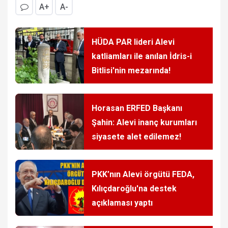
A+
A-
HÜDA PAR lideri Alevi
katliamları ile anılan İdris-i
Bitlisi'nin mezarında!
Horasan ERFED Başkanı
Şahin: Alevi inanç kurumları
siyasete alet edilemez!
PKK’nın Alevi örgütü FEDA,
Kılıçdaroğlu'na destek
açıklaması yaptı