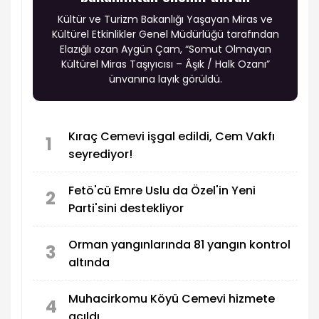
Kültür ve Turizm Bakanlığı Yaşayan Miras ve
Kültürel Etkinlikler Genel Müdürlüğü tarafından
Elazığlı ozan Aygün Çam, “Somut Olmayan
Kültürel Miras Taşıyıcısı – Âşık / Halk Ozanı”
ünvanına layık görüldü.
Kıraç Cemevi işgal edildi, Cem Vakfı
1
seyrediyor!
Fetö'cü Emre Uslu da Özel'in Yeni
2
Parti'sini destekliyor
Orman yangınlarında 81 yangın kontrol
3
altında
Muhacirkomu Köyü Cemevi hizmete
4
açıldı