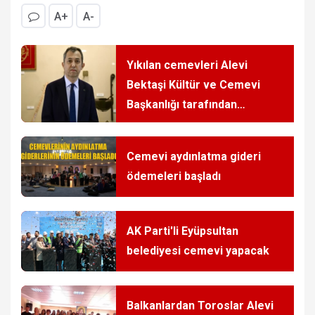
A+
A-
Yıkılan cemevleri Alevi
Bektaşi Kültür ve Cemevi
Başkanlığı tarafından
yeniden inşa edilecek
Cemevi aydınlatma gideri
ödemeleri başladı
AK Parti'li Eyüpsultan
belediyesi cemevi yapacak
Balkanlardan Toroslar Alevi