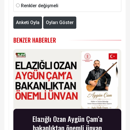
Renkler değişmeli
Anketi Oyla
Oyları Göster
BENZER HABERLER
Elazığlı Ozan Aygün Çam’a
bakanlıktan önemli ünvan