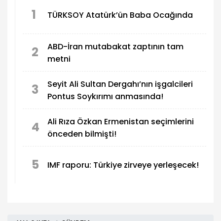
gerçekleştirdi.
1
TÜRKSOY Atatürk’ün Baba Ocağında
ABD-İran mutabakat zaptının tam
2
metni
Seyit Ali Sultan Dergahı’nın işgalcileri
3
Pontus Soykırımı anmasında!
Ali Rıza Özkan Ermenistan seçimlerini
4
önceden bilmişti!
5
IMF raporu: Türkiye zirveye yerleşecek!