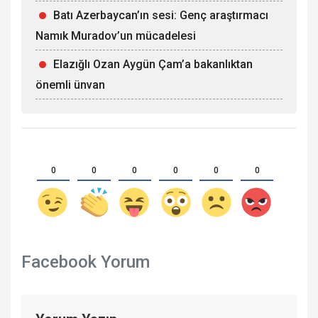
Batı Azerbaycan’ın sesi: Genç araştırmacı
Namık Muradov’un mücadelesi
Elazığlı Ozan Aygün Çam’a bakanlıktan
önemli ünvan
0
0
0
0
0
0
Facebook Yorum