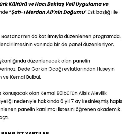
ürk Kültürü ve Hacı Bektaş Veli Uygulama ve
nde “
Şah-ı Merdan Ali’nin Doğumu
” üst başlığı ile
i Bostancı’nın da katılımıyla düzenlenen programda,
lendirilmesinin yanında bir de panel düzenleniyor.
şkanlığında düzenlenecek olan panelin
 Derinöz, Dede Garkın Ocağı evlatlarından Hüseyin
n ve Kemal Bülbül.
da konuşacak olan Kemal Bülbül’ün Alisiz Alevilik
eliği nedeniyle hakkında 6 yıl 7 ay kesinleşmiş hapis
enlenen panelin katılımcı listesini öğrenen akademik
açtı.
 PANELİST YAPTILAR