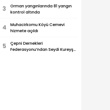
Orman yangınlarında 81 yangın
3
kontrol altında
Muhacirkomu Köyü Cemevi
4
hizmete açıldı
Çepni Dernekleri
5
Federasyonu’ndan Seydi Kureyş
Türbesi’ne saldırıya sert kınama!