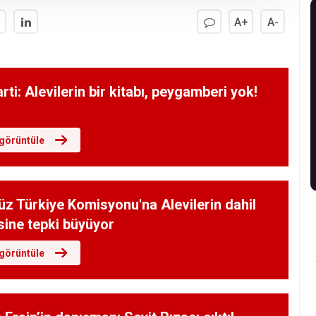
A+
A-
ti: Alevilerin bir kitabı, peygamberi yok!
görüntüle
üz Türkiye Komisyonu'na Alevilerin dahil
sine tepki büyüyor
görüntüle