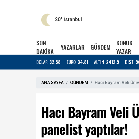
20°
İstanbul
SON
KONUK
YAZARLAR
GÜNDEM
DAKİKA
YAZAR
DOLAR
32.58
EURO
34.81
ALTIN
2412.9
BIST
9
ANA SAYFA
GÜNDEM
Hacı Bayram Veli Üniv
Hacı Bayram Veli Ü
panelist yaptılar!