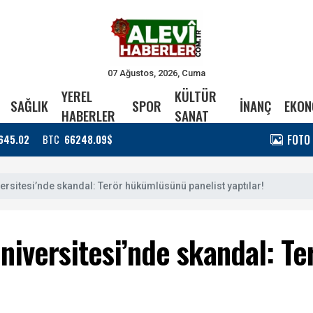
07 Ağustos, 2026, Cuma
YEREL
KÜLTÜR
SAĞLIK
SPOR
İNANÇ
EKON
HABERLER
SANAT
FOTO
645.02
BTC
66248.09$
ersitesi’nde skandal: Terör hükümlüsünü panelist yaptılar!
niversitesi’nde skandal: T