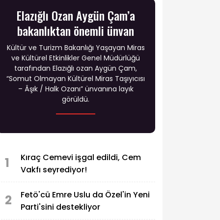
Elazığlı Ozan Aygün Çam’a
bakanlıktan önemli ünvan
Kültür ve Turizm Bakanlığı Yaşayan Miras
ve Kültürel Etkinlikler Genel Müdürlüğü
tarafından Elazığlı ozan Aygün Çam,
“Somut Olmayan Kültürel Miras Taşıyıcısı
– Âşık / Halk Ozanı” ünvanına layık
görüldü.
Kıraç Cemevi işgal edildi, Cem
1
Vakfı seyrediyor!
Fetö'cü Emre Uslu da Özel'in Yeni
2
Parti'sini destekliyor