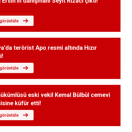
Ersin’in danışmanı Seyit Rızacı çıktı!
görüntüle
’da terörist Apo resmi altında Hızır
i!
görüntüle
hükümlüsü eski vekil Kemal Bülbül cemevi
isine küfür etti!
görüntüle