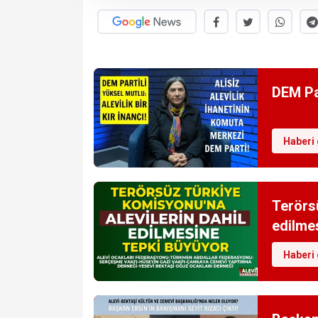
DEM Par
Haberi 
Terörs
edilme
Haberi 