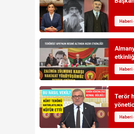
Başkan 
Haberi 
Almanya
etkinliğ
Haberi 
Terör 
yönetic
Haberi 