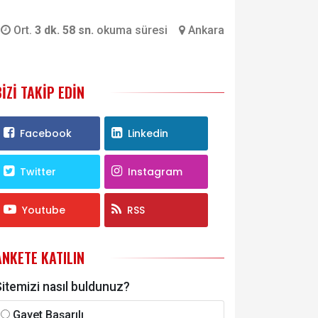
Ort.
3 dk. 58 sn.
okuma süresi
Ankara
BIZI TAKIP EDIN
Facebook
Linkedin
Twitter
Instagram
Youtube
RSS
ANKETE KATILIN
itemizi nasıl buldunuz?
Gayet Başarılı