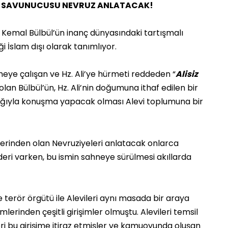
İLİK SAVUNUCUSU NEVRUZ ANLATACAK!
, Kemal Bülbül’ün inanç dünyasındaki tartışmalı
i İslam dışı olarak tanımlıyor.
rmeye çalışan ve Hz. Ali’ye hürmeti reddeden “
Alisiz
olan Bülbül’ün, Hz. Ali’nin doğumuna ithaf edilen bir
lığıyla konuşma yapacak olması Alevi toplumuna bir
lerinden olan Nevruziyeleri anlatacak onlarca
deri varken, bu ismin sahneye sürülmesi akıllarda
e terör örgütü ile Alevileri aynı masada bir araya
erinden çeşitli girişimler olmuştu. Alevileri temsil
 bu girişime itiraz etmişler ve kamuoyunda oluşan