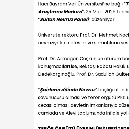
Hacı Bayram Veli Üniversitesi’ne bağlı “
T
Araştırma Merkezi
”, 25 Mart 2026 tarihi
“
Sultan Nevruz Paneli
” düzenliyor.
Üniversite rektörü Prof. Dr. Mehmet Nac
nevruziyeler, nefesler ve semahların ses
Prof. Dr. Armağan Coşkun’un oturum ba
konuşmacıları ise, Bektaşi Babası Haluk
Dedekargınoğlu, Prof. Dr. Sadullah Gülte
“
Şairlerin dilinde Nevruz
” başlığı altın
savunucusu olması ve terör örgütü PKK üy
cezası olması, devletin imkanlarıyla düz
camiada ve Alevi toplumunda infiale yol 
TERÖR ÖRGÜTÜ ÜYESİNİ ÜNİVERSİTEDE