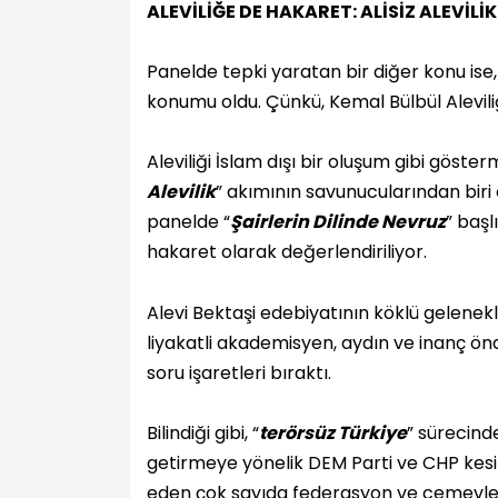
ALEVİLİĞE DE HAKARET: ALİSİZ ALEV
Panelde tepki yaratan bir diğer konu ise
konumu oldu. Çünkü, Kemal Bülbül Aleviliğ
Aleviliği İslam dışı bir oluşum gibi göste
Alevilik
” akımının savunucularından biri 
panelde “
Şairlerin Dilinde Nevruz
” baş
hakaret olarak değerlendiriliyor.
Alevi Bektaşi edebiyatının köklü gelenek
liyakatli akademisyen, aydın ve inanç ön
soru işaretleri bıraktı.
Bilindiği gibi, “
terörsüz Türkiye
” sürecind
getirmeye yönelik DEM Parti ve CHP kesiml
eden çok sayıda federasyon ve cemevleri