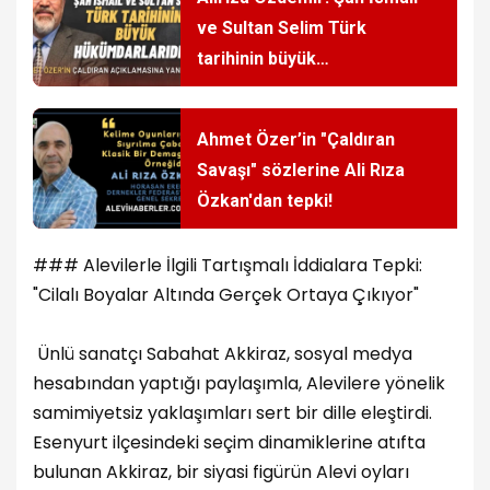
ve Sultan Selim Türk
tarihinin büyük
hükümdarlarıdır
Ahmet Özer’in "Çaldıran
Savaşı" sözlerine Ali Rıza
Özkan'dan tepki!
### Alevilerle İlgili Tartışmalı İddialara Tepki:
"Cilalı Boyalar Altında Gerçek Ortaya Çıkıyor"
Ünlü sanatçı Sabahat Akkiraz, sosyal medya
hesabından yaptığı paylaşımla, Alevilere yönelik
samimiyetsiz yaklaşımları sert bir dille eleştirdi.
Esenyurt ilçesindeki seçim dinamiklerine atıfta
bulunan Akkiraz, bir siyasi figürün Alevi oyları