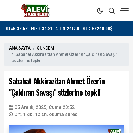
DOLAR
32.58
EURO
34.81
ALTIN
2412.9
BTC
66248.09$
ANA SAYFA
GÜNDEM
Sabahat Akkiraz'dan Ahmet Özer'in "Çaldıran Savaşı"
sözlerine tepki!
Sabahat Akkiraz'dan Ahmet Özer'in
"Çaldıran Savaşı" sözlerine tepki!
05 Aralık, 2025, Cuma 23:52
Ort.
1 dk. 12 sn.
okuma süresi