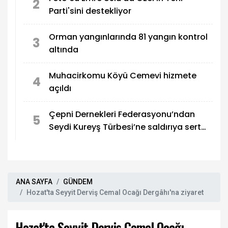
2
Parti'sini destekliyor
Orman yangınlarında 81 yangın kontrol
3
altında
Muhacirkomu Köyü Cemevi hizmete
4
açıldı
Çepni Dernekleri Federasyonu’ndan
5
Seydi Kureyş Türbesi’ne saldırıya sert
kınama!
ANA SAYFA
GÜNDEM
Hozat'ta Seyyit Derviş Cemal Ocağı Dergâhı'na ziyaret
Hozat'ta Seyyit Derviş Cemal Ocağı