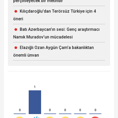
perçinleyecek bir metindir
Kılıçdaroğlu'dan Terörsüz Türkiye için 4
öneri
Batı Azerbaycan’ın sesi: Genç araştırmacı
Namık Muradov’un mücadelesi
Elazığlı Ozan Aygün Çam’a bakanlıktan
önemli ünvan
1
0
0
0
0
0