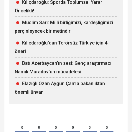
Kılıçdaroğlu: Sporda Toplumsal Yarar
Öncelikli!
Müslim Sarı: Milli birliğimizi, kardeşliğimizi
perçinleyecek bir metindir
Kılıçdaroğlu'dan Terörsüz Türkiye için 4
öneri
Batı Azerbaycan’ın sesi: Genç araştırmacı
Namık Muradov’un mücadelesi
Elazığlı Ozan Aygün Çam’a bakanlıktan
önemli ünvan
0
0
0
0
0
0