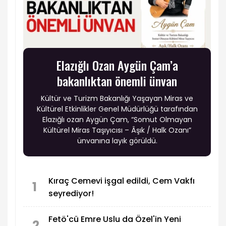
Elazığlı Ozan Aygün Çam’a
bakanlıktan önemli ünvan
Kültür ve Turizm Bakanlığı Yaşayan Miras ve
Kültürel Etkinlikler Genel Müdürlüğü tarafından
Elazığlı ozan Aygün Çam, “Somut Olmayan
Kültürel Miras Taşıyıcısı – Âşık / Halk Ozanı”
ünvanına layık görüldü.
Kıraç Cemevi işgal edildi, Cem Vakfı
1
seyrediyor!
Fetö'cü Emre Uslu da Özel'in Yeni
2