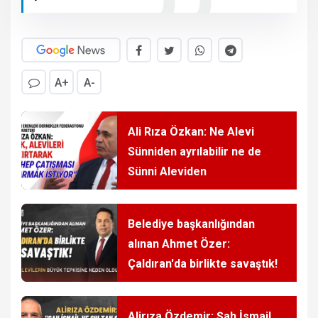
A+
A-
Ali Rıza Özkan: Ne Alevi
Sünniden ayrılabilir ne de
Sünni Aleviden
Belediye başkanlığından
alınan Ahmet Özer:
Çaldıran'da birlikte savaştık!
Alirıza Özdemir: Şah İsmail