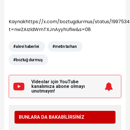
Kaynak
https://x.com/boztugdurmus/status/199753
t=nwZAIzldWmTXJnAyyhUfiw&s=08
#alevi haberlei
#metin tarhan
#boztuğ durmuş
Videolar için YouTube
kanalımıza
abone olmayı
unutmayın!
BUNLARA DA BAKABİLİRSİNİZ