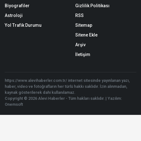
Biyografiler
Gizlilik Politikası
Astroloji
RSS
Yol Trafik Durumu
Sitemap
Sitene Ekle
Arşiv
İletişim
https://www.alevihaberler.com.tr/ internet sitesinde yayınlanan yazı,
haber, video ve fotoğrafların her türlü hakkı saklıdır. İzin alınmadan,
kaynak gösterilerek dahi kullanılamaz.
Copyright © 2026 Alevi Haberler - Tüm hakları saklıdır. | Yazılım:
Onemsoft