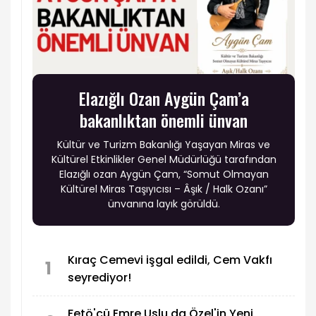
Elazığlı Ozan Aygün Çam’a
bakanlıktan önemli ünvan
Kültür ve Turizm Bakanlığı Yaşayan Miras ve
Kültürel Etkinlikler Genel Müdürlüğü tarafından
Elazığlı ozan Aygün Çam, “Somut Olmayan
Kültürel Miras Taşıyıcısı – Âşık / Halk Ozanı”
ünvanına layık görüldü.
Kıraç Cemevi işgal edildi, Cem Vakfı
1
seyrediyor!
Fetö'cü Emre Uslu da Özel'in Yeni