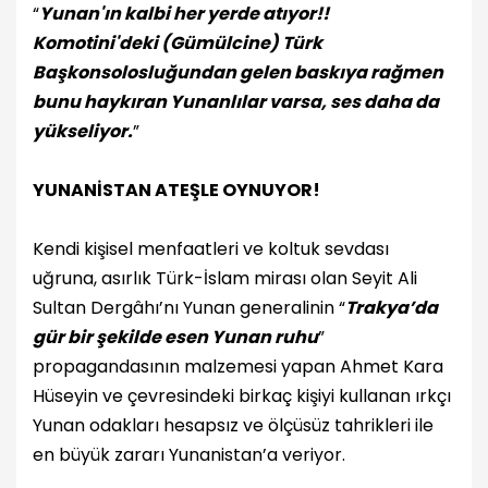
“
Yunan'ın kalbi her yerde atıyor!!
Komotini'deki (Gümülcine) Türk
Başkonsolosluğundan gelen baskıya rağmen
bunu haykıran Yunanlılar varsa, ses daha da
yükseliyor.
”
YUNANİSTAN ATEŞLE OYNUYOR!
Kendi kişisel menfaatleri ve koltuk sevdası
uğruna, asırlık Türk-İslam mirası olan Seyit Ali
Sultan Dergâhı’nı Yunan generalinin “
Trakya’da
gür bir şekilde esen Yunan ruhu
”
propagandasının malzemesi yapan Ahmet Kara
Hüseyin ve çevresindeki birkaç kişiyi kullanan ırkçı
Yunan odakları hesapsız ve ölçüsüz tahrikleri ile
en büyük zararı Yunanistan’a veriyor.