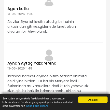
Agah kutlu
13-06-2026 17:34
Aleviler Siyonist Israilin atadigi bir hainin
arkasindan gitmez,gidenede lanet olsun
diyorum bir Alevi olarak.
Ayhan Aytaç Yazarefendi
13-06-2026 11:49
İbrahimi hareket diyince bizim tezimiz aklımıza
geldi yine birden... Hz.isa bin Meryem İncil i
furkaninda asi Yahudilere dedi ki: rab yehova sizi
sizin gibi bir halk ile kıskandıracak... Birileri bu
halkın Ümmet i Muhammed (Saav) olduğunu
Sitemizden en iyi şekilde faydalanabilmeniz için çerezler
Anladım
ima etti oysa bu söz ahir i ahir zaman ile ilgili idi
kullanılmaktadır. Bu siteye giriş yaparak çerez kullanımını kabul
Anasayfa
Yazarlar
Haber Ara
İhbar Hattı
Menu
ve nesepsel etnoteolojik bir halk kasdediliyordu...
etmiş sayılıyorsunuz.
Daha Fazla Bilgi Al