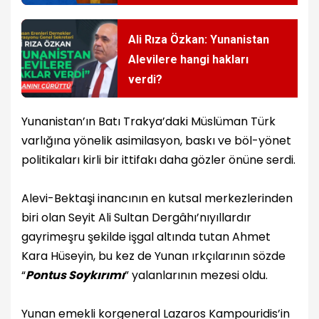
Ali Rıza Özkan: Yunanistan
Alevilere hangi hakları
verdi?
Yunanistan’ın Batı Trakya’daki Müslüman Türk
varlığına yönelik asimilasyon, baskı ve böl-yönet
politikaları kirli bir ittifakı daha gözler önüne serdi.
Alevi-Bektaşi inancının en kutsal merkezlerinden
biri olan Seyit Ali Sultan Dergâhı’nı
yıllardır
gayrimeşru şekilde işgal altında tutan Ahmet
Kara Hüseyin
, bu kez de Yunan ırkçılarının sözde
“
Pontus Soykırımı
” yalanlarının mezesi oldu.
Yunan emekli korgeneral Lazaros Kampouridis’in