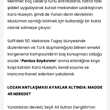
Mehmet Koç Dede’yi türlü entrikalarla, hatta fiziki
şiddet uygulayarak kutsal mekandan uzaklaştıran
Kara Hüseyin, şimdi de Yunan derin devletinin
Müslüman azınlığı bölmek için kullandığı bir kukla
olarak sahneye çıkıyor.
Sufli’deki 50. Mekanize Tugay bünyesinde
düzenlenen ve Türk düşmanlığıyla bilinen emekli
korgeneral Kampouridis’in baş konuşmacı olduğu
sözde “
Pontus Soykırımı
” anma etkinliğine koşa
koşa katılan Kara Hüseyin, kendi soyuna ve
inancına ihanet ederken yakalandı.
LOZAN ANTLAŞMASI AYAKLAR ALTINDA: MADDE
45 NEREDE?
Yunanistan devleti, Seyit Ali Sultan Dergâhı’nın