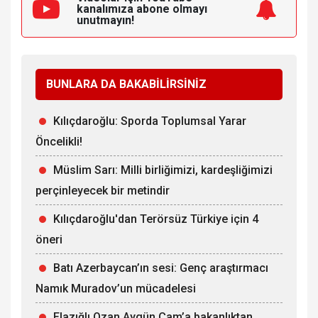
kanalımıza
abone olmayı
unutmayın!
BUNLARA DA BAKABİLİRSİNİZ
Kılıçdaroğlu: Sporda Toplumsal Yarar
Öncelikli!
Müslim Sarı: Milli birliğimizi, kardeşliğimizi
perçinleyecek bir metindir
Kılıçdaroğlu'dan Terörsüz Türkiye için 4
öneri
Batı Azerbaycan’ın sesi: Genç araştırmacı
Namık Muradov’un mücadelesi
Elazığlı Ozan Aygün Çam’a bakanlıktan