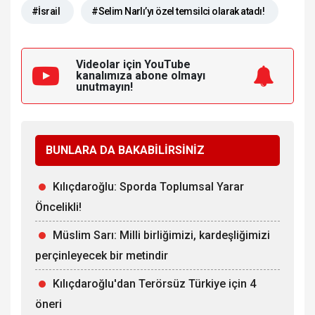
#İsrail
#Selim Narlı’yı özel temsilci olarak atadı!
Videolar için YouTube
kanalımıza
abone olmayı
unutmayın!
BUNLARA DA BAKABİLİRSİNİZ
Kılıçdaroğlu: Sporda Toplumsal Yarar
Öncelikli!
Müslim Sarı: Milli birliğimizi, kardeşliğimizi
perçinleyecek bir metindir
Kılıçdaroğlu'dan Terörsüz Türkiye için 4
öneri