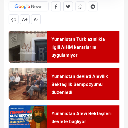
A+
A-
Yunanistan Türk azınlıkla
ilgili AİHM kararlarını
uygulamıyor
Yunanistan devleti Alevilik
Bektaşilik Sempozyumu
düzenledi
Yunanistan Alevi Bektaşileri
devlete bağlıyor