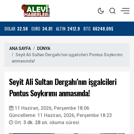
DOLAR
32.58
EURO
34.81
ALTIN
2412.9
BTC
66248.09$
ANA SAYFA
DÜNYA
Seyit Ali Sultan Dergahı’nın işgalcileri Pontus Soykırımı
anmasında!
Seyit Ali Sultan Dergahı’nın işgalcileri
Pontus Soykırımı anmasında!
11 Haziran, 2026, Perşembe 18:06
Güncelleme: 11 Haziran, 2026, Perşembe 18:23
Ort.
3 dk. 28 sn.
okuma süresi