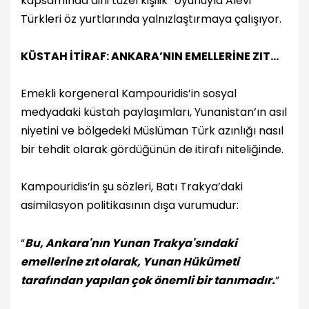
kapsamında dini tüzel kişilik” oyunuyla Alevi
Türkleri öz yurtlarında yalnızlaştırmaya çalışıyor.
KÜSTAH İTİRAF: ANKARA’NIN EMELLERİNE ZIT...
Emekli korgeneral Kampouridis’in sosyal
medyadaki küstah paylaşımları, Yunanistan’ın asıl
niyetini ve bölgedeki Müslüman Türk azınlığı nasıl
bir tehdit olarak gördüğünün de itirafı niteliğinde.
Kampouridis’in şu sözleri, Batı Trakya’daki
asimilasyon politikasının dışa vurumudur:
“
Bu, Ankara'nın Yunan Trakya'sındaki
emellerine zıt olarak, Yunan Hükümeti
tarafından yapılan çok önemli bir tanımadır.
”