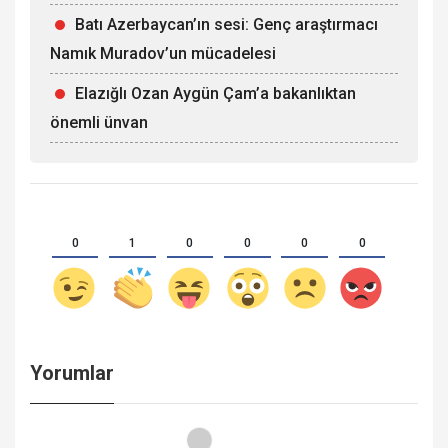
Batı Azerbaycan’ın sesi: Genç araştırmacı
Namık Muradov’un mücadelesi
Elazığlı Ozan Aygün Çam’a bakanlıktan
önemli ünvan
0
1
0
0
0
0
Yorumlar