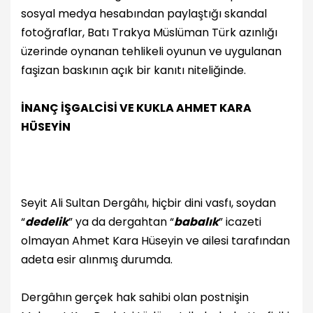
sosyal medya hesabından paylaştığı skandal
fotoğraflar, Batı Trakya Müslüman Türk azınlığı
üzerinde oynanan tehlikeli oyunun ve uygulanan
faşizan baskının açık bir kanıtı niteliğinde.
İNANÇ İŞGALCİSİ VE KUKLA AHMET KARA
HÜSEYİN
Seyit Ali Sultan Dergâhı, hiçbir dini vasfı, soydan
“
dedelik
” ya da dergahtan “
babalık
” icazeti
olmayan Ahmet Kara Hüseyin ve ailesi tarafından
adeta esir alınmış durumda.
Dergâhın gerçek hak sahibi olan postnişin