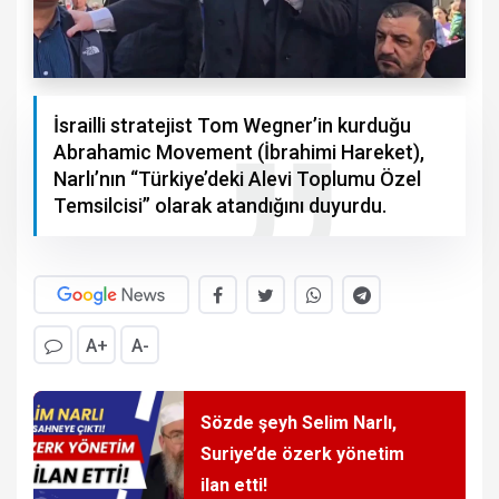
İsrailli stratejist Tom Wegner’in kurduğu
Abrahamic Movement (İbrahimi Hareket),
Narlı’nın “Türkiye’deki Alevi Toplumu Özel
Temsilcisi” olarak atandığını duyurdu.
A+
A-
Sözde şeyh Selim Narlı,
Suriye’de özerk yönetim
ilan etti!