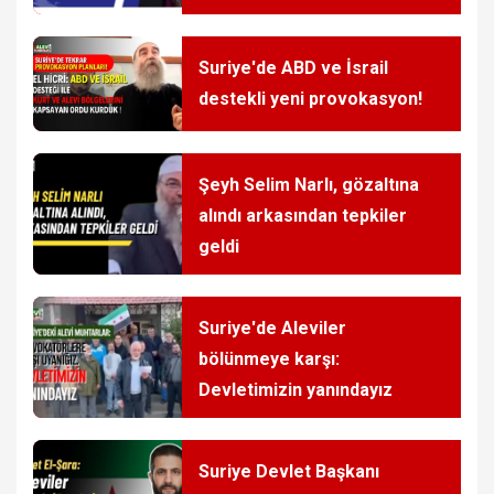
Suriye'de ABD ve İsrail
destekli yeni provokasyon!
Şeyh Selim Narlı, gözaltına
alındı arkasından tepkiler
geldi
Suriye'de Aleviler
bölünmeye karşı:
Devletimizin yanındayız
Suriye Devlet Başkanı