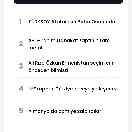
sistemi kapsamında öngörülen anayasal geçiş
mekanizması çerçevesinde ilk oturumunu
gerçekleştirdi.
1
TÜRKSOY Atatürk’ün Baba Ocağında
ABD-İran mutabakat zaptının tam
2
metni
Ali Rıza Özkan Ermenistan seçimlerini
3
önceden bilmişti!
4
IMF raporu: Türkiye zirveye yerleşecek!
5
Almanya'da camiye saldırdılar