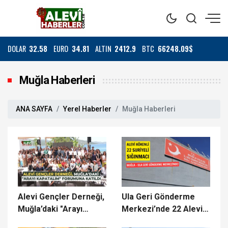
DOLAR
32.58
EURO
34.81
ALTIN
2412.9
BTC
66248.09$
Muğla Haberleri
ANA SAYFA
Yerel Haberler
Muğla Haberleri
Alevi Gençler Derneği,
Ula Geri Gönderme
Muğla’daki "Arayı
Merkezi’nde 22 Alevi
Kapatalım" forumuna
kökenli Suriyeli