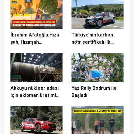
katıldı
sığınmacı tutuluyor
İbrahim Afatoğlu:Hızır
Türkiye’nin karbon
şah, Hızırşah
nötr sertifikalı ilk
etkinlikleri ve
rallisi gerçekleşti
dergâhlar
Akkuyu nükleer adası
Yaz Rally Bodrum ile
için ekipman üretimi
Başladı
aynı anda
gerçekleştiriliyor