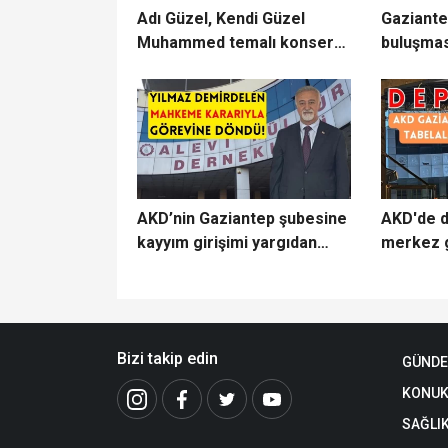
Adı Güzel, Kendi Güzel
Gaziante
Muhammed temalı konser
buluşmas
Gaziantep’e geliyor
AKD’nin Gaziantep şubesine
AKD'de 
kayyım girişimi yargıdan
merkez 
döndü!
karşı!
Bizi takip edin
GÜND
KONUK
SAĞLI