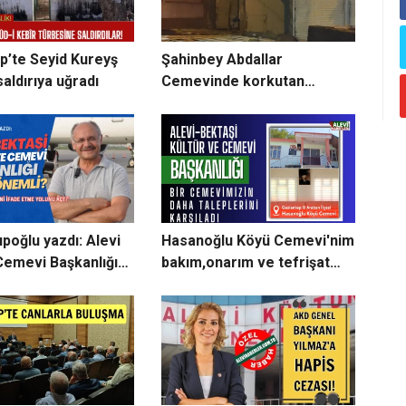
p’te Seyid Kureyş
Şahinbey Abdallar
aldırıya uğradı
Cemevinde korkutan
patlama
upoğlu yazdı: Alevi
Hasanoğlu Köyü Cemevi'nim
Cemevi Başkanlığı
bakım,onarım ve tefrişat
nemli?
talepleri karşılandı