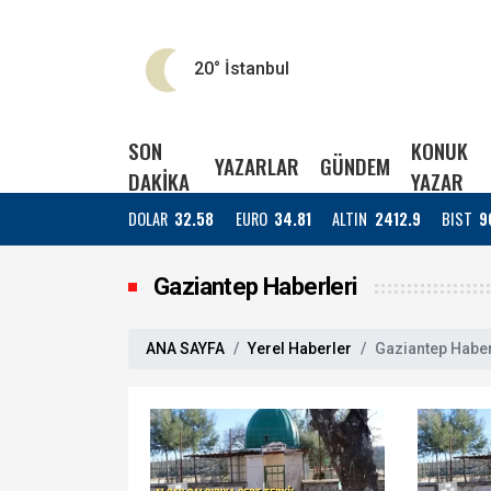
20°
İstanbul
SON
KONUK
YAZARLAR
GÜNDEM
DAKİKA
YAZAR
DOLAR
32.58
EURO
34.81
ALTIN
2412.9
BIST
9
Gaziantep Haberleri
ANA SAYFA
Yerel Haberler
Gaziantep Haber