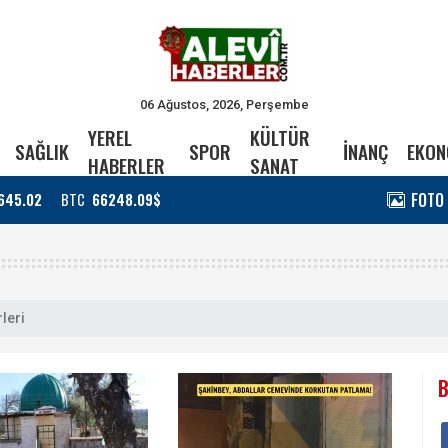
06 Ağustos, 2026, Perşembe
YEREL
KÜLTÜR
SAĞLIK
SPOR
İNANÇ
EKON
HABERLER
SANAT
FOTO
645.02
BTC
66248.09$
leri
B