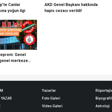
p’te Canlar
AKD Genel Başkanı hakkında
ına yoğun ilgi
hapis cezası verildi!
deprem: Genel
genel merkeze
EM
Yazarlar
Röportajl
 YAZAR
Foto Galeri
Biyografil
K
Video Galeri
Astroloji