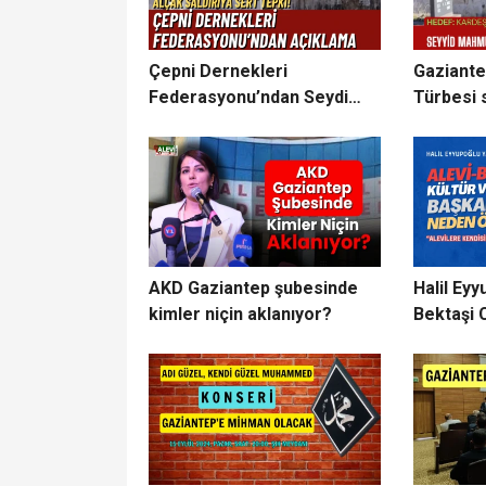
Çepni Dernekleri
Gaziante
Federasyonu’ndan Seydi
Türbesi s
Kureyş Türbesi’ne saldırıya
sert kınama!
AKD Gaziantep şubesinde
Halil Eyy
kimler niçin aklanıyor?
Bektaşi 
neden ö