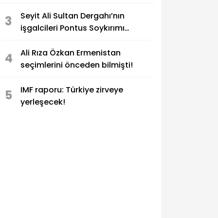
Seyit Ali Sultan Dergahı’nın
3
işgalcileri Pontus Soykırımı
anmasında!
Ali Rıza Özkan Ermenistan
4
seçimlerini önceden bilmişti!
IMF raporu: Türkiye zirveye
5
yerleşecek!