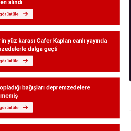
en alındı
görüntüle
rin yüz karası Cafer Kaplan canlı yayında
zedelerle dalga geçti
görüntüle
opladığı bağışları depremzedelere
rmemiş
görüntüle