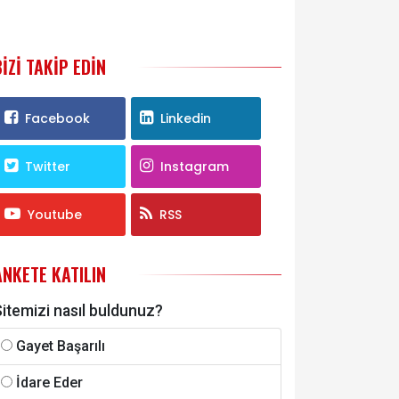
BIZI TAKIP EDIN
Facebook
Linkedin
Twitter
Instagram
Youtube
RSS
ANKETE KATILIN
itemizi nasıl buldunuz?
Gayet Başarılı
İdare Eder