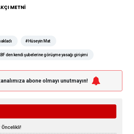
AKÇI METNİ
sakladı
#Hüseyin Mat
F den kendi şubelerine görüşme yasağı girişimi
kanalımıza
abone olmayı unutmayın!
Öncelikli!