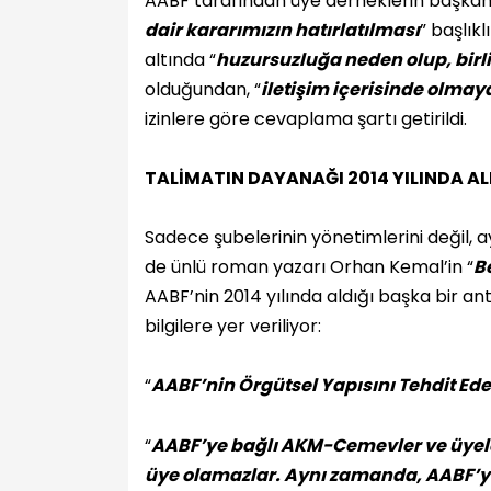
AABF tarafından üye derneklerin başkanl
dair kararımızın hatırlatılması
” başlık
altında “
huzursuzluğa neden olup, birl
olduğundan, “
iletişim içerisinde olmay
izinlere göre cevaplama şartı getirildi.
TALİMATIN DAYANAĞI 2014 YILINDA A
Sadece şubelerinin yönetimlerini değil, a
de ünlü roman yazarı Orhan Kemal’in “
B
AABF’nin 2014 yılında aldığı başka bir an
bilgilere yer veriliyor:
“
AABF’nin Örgütsel Yapısını Tehdit Ede
“
AABF’ye bağlı AKM-Cemevler ve üyele
üye olamazlar. Aynı zamanda, AABF’ye 