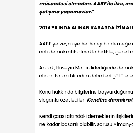
müsaadesi olmadan, AABF ile ilke, ama
çalışma yapamazlar.
”
2014 YILINDA ALINAN KARARDA İZİN A
AABF’ye veya üye herhangi bir derneğe üy
anti demokratik olmakla birlikte, genel 
Ancak, Hüseyin Mat’ın liderliğinde demok
alınan kararı bir adım daha ileri götür
Konu hakkında bilgilerine başvurduğumu
sloganla özetlediler:
Kendine demokrat,
Kendi çatısı altındaki derneklerin ilişki
ne kadar başarılı olabilir, sorusu Almanya’