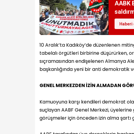
AABK B
saldır
Haberi 
10 Aralık’ta Kadıköy’de düzenlenen miting
tabelalı örgütleri birbirine düşürürken, 
sıçramasından endişelenen Almanya Alevi
başkanlığında yeni bir anti demokratik v
GENEL MERKEZDEN İZİN ALMADAN GÖ
Kamuoyuna karşı kendileri demokrat ol
suçlayan AABF Genel Merkezi, üyelerine g
görüşmeler için önceden izin alma şartı g