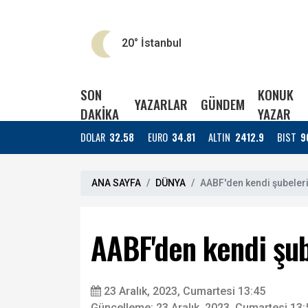
20°
İstanbul
SON
KONUK
YAZARLAR
GÜNDEM
DAKİKA
YAZAR
DOLAR
32.58
EURO
34.81
ALTIN
2412.9
BIST
9
ANA SAYFA
DÜNYA
AABF'den kendi şubeleri
AABF'den kendi şub
23 Aralık, 2023, Cumartesi 13:45
Güncelleme: 23 Aralık, 2023, Cumartesi 13: