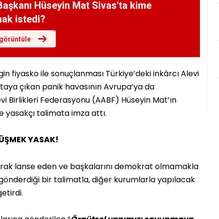
aşkanı Hüseyin Mat Sivas'ta kime
mak istedi?
görüntüle
in fiyasko ile sonuçlanması Türkiye’deki inkârcı Alevi
ortaya çıkan panik havasının Avrupa’ya da
 Birlikleri Federasyonu (AABF) Hüseyin Mat’ın
e yasakçı talimata imza attı.
RÜŞMEK YASAK!
arak lanse eden ve başkalarını demokrat olmamakla
önderdiği bir talimatla, diğer kurumlarla yapılacak
etirdi.