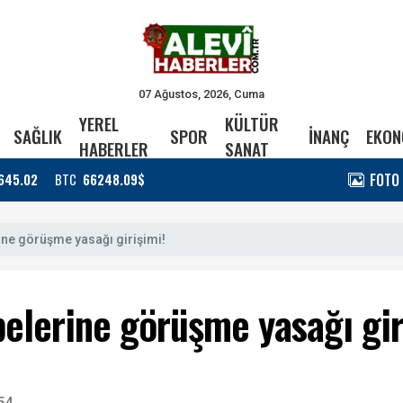
07 Ağustos, 2026, Cuma
YEREL
KÜLTÜR
SAĞLIK
SPOR
İNANÇ
EKON
HABERLER
SANAT
FOTO
645.02
BTC
66248.09$
ne görüşme yasağı girişimi!
elerine görüşme yasağı gir
54