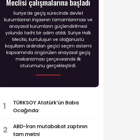
Meclisi çalışmalarına başladı
Suriye’de geçiş sürecinde devlet
kurumlarının inşasının tamamlanması ve
anayasal kurumların güçlendirilmesi
yolunda tarihi bir adım atıldı. Suriye Halk
Meclisi, kurtuluşun ve olağanüstü
koşulların ardından geçici seçim sistemi
kapsamında öngörülen anayasal geçiş
mekanizması çerçevesinde ilk
oturumunu gerçekleştirdi.
TÜRKSOY Atatürk’ün Baba
1
Ocağında
ABD-İran mutabakat zaptının
2
tam metni