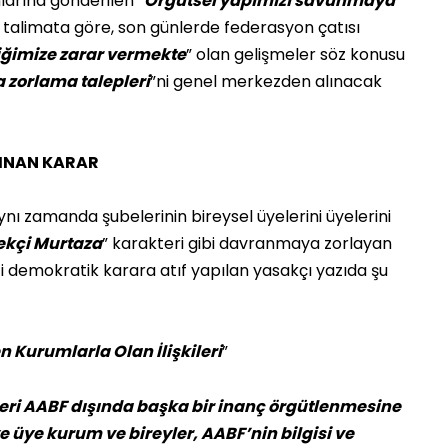
arına gönderilen “
Örgütsel yapımızı savunmaya
lı talimata göre, son günlerde federasyon çatısı
iğimize zarar vermekte
” olan gelişmeler söz konusu
a zorlama talepleri
”ni genel merkezden alınacak
LINAN KARAR
ynı zamanda şubelerinin bireysel üyelerini üyelerini
ekçi Murtaza
” karakteri gibi davranmaya zorlayan
ti demokratik karara atıf yapılan yasakçı yazıda şu
n Kurumlarla Olan İlişkileri
”
ri AABF dışında başka bir inanç örgütlenmesine
üye kurum ve bireyler, AABF’nin bilgisi ve