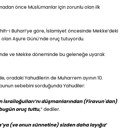
madan önce Müslümanlar için zorunlu olan ilk
ahih-i Buhari’ye göre, İslamiyet öncesinde Mekke’deki
ü olan Aşure Günü’nde oruç tutuyordu.
nde ve Mekke döneminde bu geleneğe uyarak
, oradaki Yahudilerin de Muharrem ayının 10.
 bunun sebebini sorduğunda Yahudiler:
ün İsrailoğulları’nı düşmanlarından (Firavun'dan)
bugün oruç tuttu,
” dediler.
’ya (ve onun sünnetine) sizden daha layığız
”