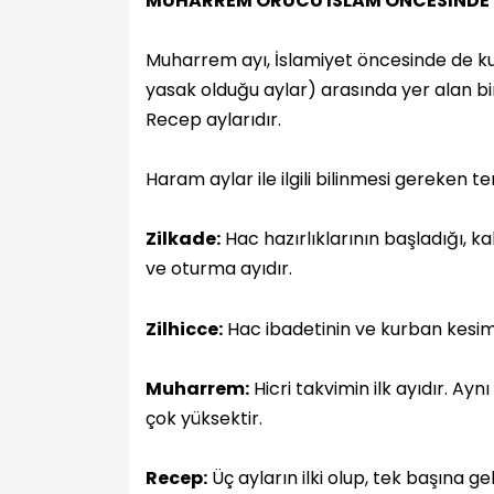
MUHARREM ORUCU İSLAM ÖNCESİNDE 
Muharrem ayı, İslamiyet öncesinde de kut
yasak olduğu aylar) arasında yer alan bi
Recep aylarıdır.
Haram aylar ile ilgili bilinmesi gereken t
Zilkade:
Hac hazırlıklarının başladığı, k
ve oturma ayıdır.
Zilhicce:
Hac ibadetinin ve kurban kesimin
Muharrem:
Hicri takvimin ilk ayıdır. Ay
çok yüksektir.
Recep:
Üç ayların ilki olup, tek başına g