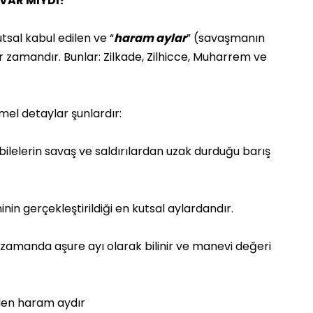
VAR MIYDI?
sal kabul edilen ve “
haram aylar
” (savaşmanın
r zamandır. Bunlar: Zilkade, Zilhicce, Muharrem ve
emel detaylar şunlardır:
abilelerin savaş ve saldırılardan uzak durduğu barış
in gerçekleştirildiği en kutsal aylardandır.
nı zamanda aşure ayı olarak bilinir ve manevi değeri
elen haram aydır