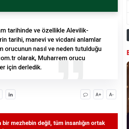
tarihinde ve özellikle Alevilik-
in tarihi, manevi ve vicdani anlamlar
em orucunun nasıl ve neden tutulduğu
.com.tr olarak, Muharrem orucu
r için derledik.
A+
A-
 bir mezhebin değil, tüm insanlığın ortak