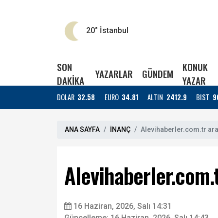
20°
İstanbul
SON
KONUK
YAZARLAR
GÜNDEM
DAKİKA
YAZAR
DOLAR
32.58
EURO
34.81
ALTIN
2412.9
BIST
9
ANA SAYFA
İNANÇ
Alevihaberler.com.tr ara
Alevihaberler.com.
16 Haziran, 2026, Salı 14:31
Güncelleme: 16 Haziran, 2026, Salı 14:43