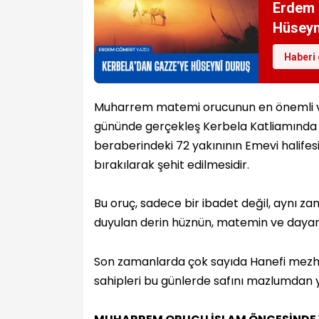
Erdem 
Hüseyn
Haberi 
Muharrem matemi orucunun en önemli ve b
gününde gerçekleş Kerbela Katliamında
beraberindeki 72 yakınının Emevi halifes
bırakılarak şehit edilmesidir.
Bu oruç, sadece bir ibadet değil, aynı za
duyulan derin hüznün, matemin ve dayanı
Son zamanlarda çok sayıda Hanefi mezhe
sahipleri bu günlerde safını mazlumdan ya