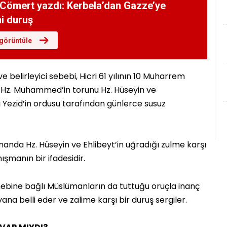
Cömert yazdı: Kerbela’dan Gazze’ye
i duruş
görüntüle
elirleyici sebebi, Hicri 61 yılının 10 Muharrem
 Hz. Muhammed’in torunu Hz. Hüseyin ve
i Yezid’in ordusu tarafından günlerce susuz
manda Hz. Hüseyin ve Ehlibeyt’in uğradığı zulme karşı
şmanın bir ifadesidir.
bine bağlı Müslümanların da tuttuğu oruçla inanç
na belli eder ve zalime karşı bir duruş sergiler.