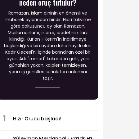
neden oruç tutulur?
Ramazan, İslam dininin en önemli ve
mübarek aylarından biridir. Hicri takvime
göre dokuzuncu ay olan Ramazan,
Müslümanlar için oruç ibadetinin farz
kılındığı, Kur'an-ı Kerim'in indirilmeye
başlandığı ve bin aydan daha hayırlı olan
Kadir Gecesi'ni içinde barındıran özel bir
aydır. Adı, "ramad" kökünden gelir; yani
günahları yakan, kalpleri temizleyen,
yanmış gönülleri serinleten anlamını
taşır.
1
Hızır Orucu başladı!
Süleyman Merdanoğlu yazdı: Hz.