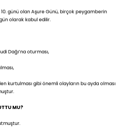
 10. günü olan Aşure Günü, birçok peygamberin
ün olarak kabul edilir.
Cudi Dağı’na oturması,
lması,
en kurtulması gibi önemli olayların bu ayda olması
muştur.
UTTU MU?
tmuştur.