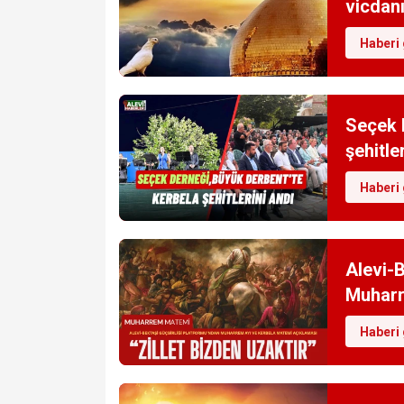
vicdanı
Haberi 
Seçek 
şehitle
Haberi 
Alevi-B
Muharr
Haberi 