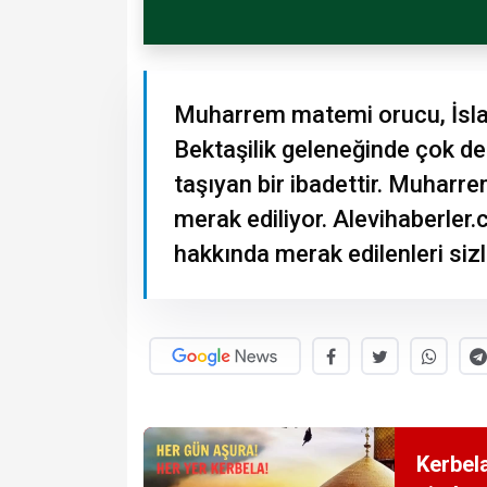
Muharrem matemi orucu, İslam 
Bektaşilik geleneğinde çok der
taşıyan bir ibadettir. Muharr
merak ediliyor. Alevihaberler
hakkında merak edilenleri sizle
Kerbela