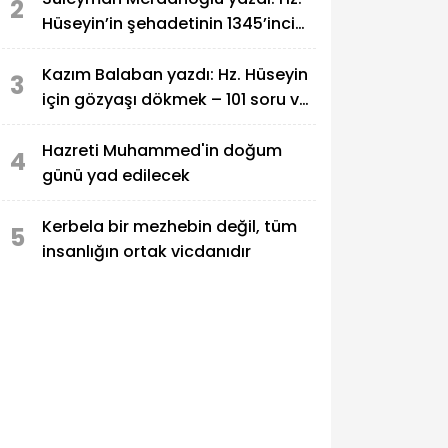
2
Hüseyin’in şehadetinin 1345’inci
yılı
Kazım Balaban yazdı: Hz. Hüseyin
3
için gözyaşı dökmek – 101 soru ve
101 cevap
Hazreti Muhammed'in doğum
4
günü yad edilecek
Kerbela bir mezhebin değil, tüm
5
insanlığın ortak vicdanıdır