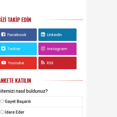
BIZI TAKIP EDIN
Facebook
Linkedin
Twitter
Instagram
Youtube
RSS
ANKETE KATILIN
itemizi nasıl buldunuz?
Gayet Başarılı
İdare Eder