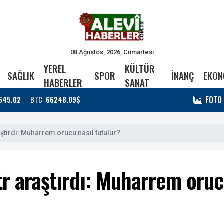
08 Ağustos, 2026, Cumartesi
YEREL
KÜLTÜR
SAĞLIK
SPOR
İNANÇ
EKON
HABERLER
SANAT
FOTO
645.02
BTC
66248.09$
ştırdı: Muharrem orucu nasıl tutulur?
tr araştırdı: Muharrem oruc