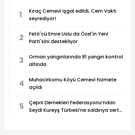
Kıraç Cemevi işgal edildi, Cem Vakfı
1
seyrediyor!
Fetö'cü Emre Uslu da Özel'in Yeni
2
Parti'sini destekliyor
Orman yangınlarında 81 yangın kontrol
3
altında
Muhacirkomu Köyü Cemevi hizmete
4
açıldı
Çepni Dernekleri Federasyonu’ndan
5
Seydi Kureyş Türbesi’ne saldırıya sert
kınama!