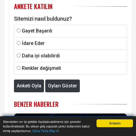
ANKETE KATILIN
Sitemizi nasıl buldunuz?
Gayet Başarılı
İdare Eder
Daha iyi olabilirdi
Renkler değişmeli
Anketi Oyla
Oyları Göster
BENZER HABERLER
Sitemizden en iyi şekilde faydalanabilmeniz için çerezler
Anladım
kullanılmaktadır. Bu siteye giriş yaparak çerez kullanımını kabul
Anasayfa
Yazarlar
Haber Ara
İhbar Hattı
Menu
etmiş sayılıyorsunuz.
Daha Fazla Bilgi Al