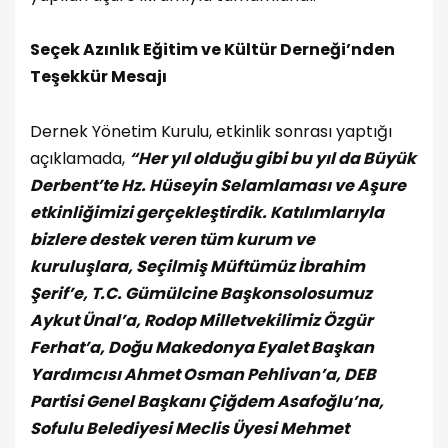
Seçek Azınlık Eğitim ve Kültür Derneği’nden
Teşekkür Mesajı
Dernek Yönetim Kurulu, etkinlik sonrası yaptığı
açıklamada,
“Her yıl olduğu gibi bu yıl da Büyük
Derbent’te Hz. Hüseyin Selamlaması ve Aşure
etkinliğimizi gerçekleştirdik. Katılımlarıyla
bizlere destek veren tüm kurum ve
kuruluşlara, Seçilmiş Müftümüz İbrahim
Şerif’e, T.C. Gümülcine Başkonsolosumuz
Aykut Ünal’a, Rodop Milletvekilimiz Özgür
Ferhat’a, Doğu Makedonya Eyalet Başkan
Yardımcısı Ahmet Osman Pehlivan’a, DEB
Partisi Genel Başkanı Çiğdem Asafoğlu’na,
Sofulu Belediyesi Meclis Üyesi Mehmet