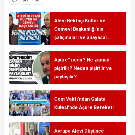
Alevi Bektaşi Kültür ve
Cemevi Başkanlığı’nın
çalışmaları ve anayasal
haklar
Aşûre” nedir? Ne zaman
pişirilir? Neden pişirilir ve
paylaşılır?
Cem Vakfı’ndan Galata
Kulesi’nde Aşure Bereketi
Avrupa Alevi Düşünce