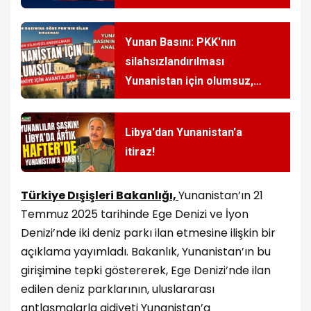
ediyor
Yunan Basını: PKK'nın
silahsızlandırılması
Yunanistan için olumsuz,
Türkiye için avantajdır
Libya'dan Yunanistan'a
itiraz!
Türkiye Dışişleri Bakanlığı,
Yunanistan’ın 21
Temmuz 2025 tarihinde Ege Denizi ve İyon
Denizi’nde iki deniz parkı ilan etmesine ilişkin bir
açıklama yayımladı. Bakanlık, Yunanistan’ın bu
girişimine tepki göstererek, Ege Denizi’nde ilan
edilen deniz parklarının, uluslararası
antlaşmalarla aidiyeti Yunanistan’a