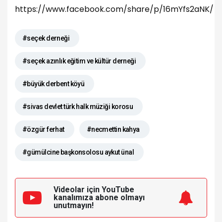
https://www.facebook.com/share/p/16mYfs2aNK/
#seçek derneği
#seçek azınlık eğitim ve kültür derneği
#büyük derbent köyü
#sivas devlet türk halk müziği korosu
#özgür ferhat
#necmettin kahya
#gümülcine başkonsolosu aykut ünal
Videolar için YouTube
kanalımıza
abone olmayı
unutmayın!