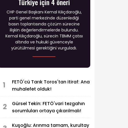
Türkiye için 4 öneri
CHP Genel Başkanı Kemal Kılıçdaroğlu,
parti genel merkezinde düzenlediği
basın toplantısında çözüm sürecine
ilişkin değerlendirmelerde bulundu.
Kemal Kılıçdaroğlu, sürecin TBMM çatısı
altında ve hukuki güvenceyle
yürütülmesi gerektiğini vurguladı.
FETÖ'cü Tarık Toros'tan itiraf: Ana
1
muhalefet olduk!
Gürsel Tekin: FETÖ'vari tezgahın
2
sorumluları ortaya çıkarılmalı!
Kuşoğlu: Arınma tamam, kurultay