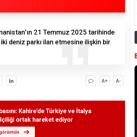
Yunanistan’ın 21 Temmuz 2025 tarihinde
ki deniz parkı ilan etmesine ilişkin bir
A+
A-
asını: Kahire'de Türkiye ve İtalya
çiliği ortak hareket ediyor
görüntüle