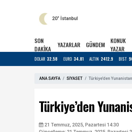
20°
İstanbul
SON
KONUK
YAZARLAR
GÜNDEM
DAKİKA
YAZAR
DOLAR
32.58
EURO
34.81
ALTIN
2412.9
BIST
9
ANA SAYFA
SİYASET
Türkiye’den Yunanistan’
Türkiye’den Yunanis
21 Temmuz, 2025, Pazartesi 14:30
Güncelleme: 21 Temmuz, 2025, Pazartesi 2