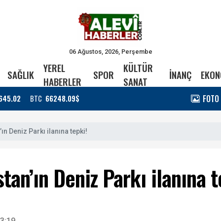
06 Ağustos, 2026, Perşembe
YEREL
KÜLTÜR
SAĞLIK
SPOR
İNANÇ
EKON
HABERLER
SANAT
FOTO
645.02
BTC
66248.09$
ın Deniz Parkı ilanına tepki!
tan’ın Deniz Parkı ilanına t
3:19