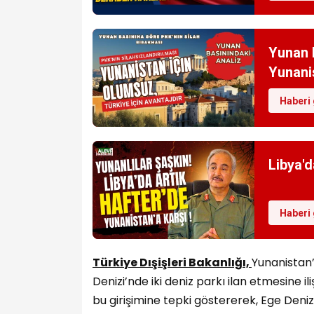
Yunan B
Yunanis
Haberi 
Libya'd
Haberi 
Türkiye Dışişleri Bakanlığı,
Yunanistan’
Denizi’nde iki deniz parkı ilan etmesine i
bu girişimine tepki göstererek, Ege Denizi