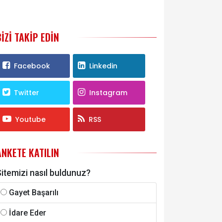
BIZI TAKIP EDIN
Facebook
Linkedin
Twitter
Instagram
Youtube
RSS
ANKETE KATILIN
itemizi nasıl buldunuz?
Gayet Başarılı
İdare Eder