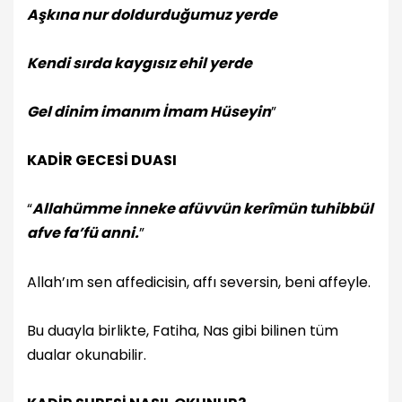
Aşkına nur doldurduğumuz yerde
Kendi sırda kaygısız ehil yerde
Gel dinim imanım İmam Hüseyin
”
KADİR GECESİ DUASI
“
Allahümme inneke afüvvün kerîmün tuhibbül
afve fa’fü anni.
”
Allah’ım sen affedicisin, affı seversin, beni affeyle.
Bu duayla birlikte, Fatiha, Nas gibi bilinen tüm
dualar okunabilir.