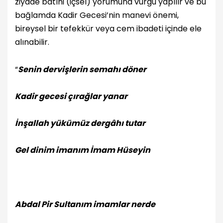
ziyade batıni (içsel) yorumuna vurgu yapılır ve bu
bağlamda Kadir Gecesi’nin manevi önemi,
bireysel bir tefekkür veya cem ibadeti içinde ele
alınabilir.
“
Senin dervişlerin semahı döner
Kadir gecesi çırağlar yanar
İnşallah yükümüz dergâhı tutar
Gel dinim imanım İmam Hüseyin
Abdal Pir Sultanım imamlar nerde