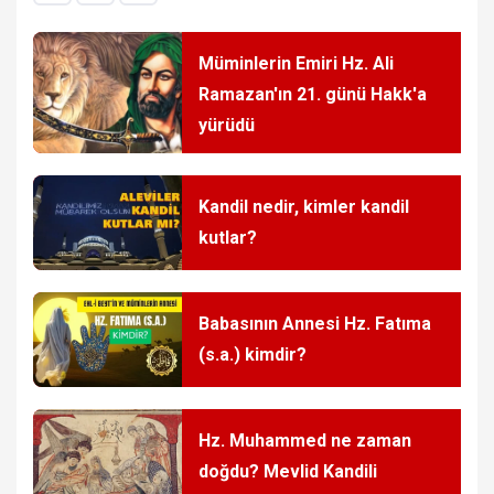
Müminlerin Emiri Hz. Ali
Ramazan'ın 21. günü Hakk'a
yürüdü
Kandil nedir, kimler kandil
kutlar?
Babasının Annesi Hz. Fatıma
(s.a.) kimdir?
Hz. Muhammed ne zaman
doğdu? Mevlid Kandili