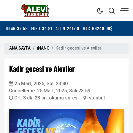
DOLAR
32.58
EURO
34.81
ALTIN
2412.9
BTC
66248.09$
ANA SAYFA
İNANÇ
Kadir gecesi ve Aleviler
Kadir gecesi ve Aleviler
25 Mart, 2025, Salı 23:40
Güncelleme: 25 Mart, 2025, Salı 23:59
Ort.
3 dk. 23 sn.
okuma süresi
İstanbul