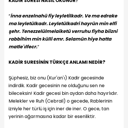
KADİR SURESİ NASIL OKUNUR?
“
İnna enzelnahü fiy leyletilkadr. Ve ma edrake
ma leyletülkadr. Leyletülkadri hayrün min elfi
şehr. Tenezzelülmelaiketü verruhu fiyha biizni
rabbihim min külli emr. Selamün hiye hatta
matle'ılfecr.
”
KADİR SURESİNİN TÜRKÇE ANLAMI NEDİR?
Şüphesiz, biz onu (Kur'an'ı) Kadir gecesinde
indirdik. Kadir gecesinin ne olduğunu sen ne
bileceksin! Kadir gecesi bin aydan daha hayırlıdır.
Melekler ve Ruh (Cebrail) o gecede, Rablerinin
izniyle her türlü iş için iner de iner. O gece, tan
yerinin ağarmasına kadar bir esenliktir.