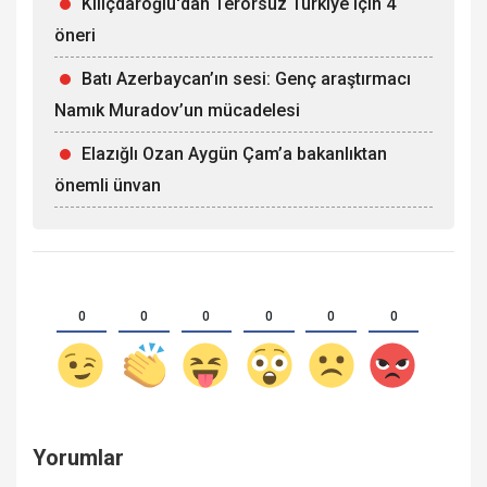
Kılıçdaroğlu'dan Terörsüz Türkiye için 4
öneri
Batı Azerbaycan’ın sesi: Genç araştırmacı
Namık Muradov’un mücadelesi
Elazığlı Ozan Aygün Çam’a bakanlıktan
önemli ünvan
0
0
0
0
0
0
Yorumlar