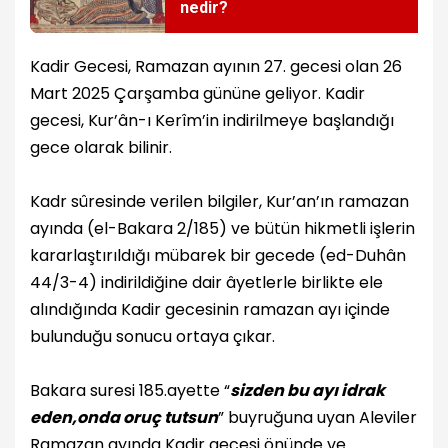
nedir?
Kadir Gecesi, Ramazan ayının 27. gecesi olan 26
Mart 2025 Çarşamba gününe geliyor. Kadir
gecesi, Kur’ân-ı Kerîm’in indirilmeye başlandığı
gece olarak bilinir.
Kadr sûresinde verilen bilgiler, Kur’an’ın ramazan
ayında (el-Bakara 2/185) ve bütün hikmetli işlerin
kararlaştırıldığı mübarek bir gecede (ed-Duhân
44/3-4) indirildiğine dair âyetlerle birlikte ele
alındığında Kadir gecesinin ramazan ayı içinde
bulunduğu sonucu ortaya çıkar.
Bakara suresi 185.ayette “
sizden bu ayı idrak
eden,onda oruç tutsun
” buyruğuna uyan Aleviler
Ramazan ayında Kadir gecesi önünde ve