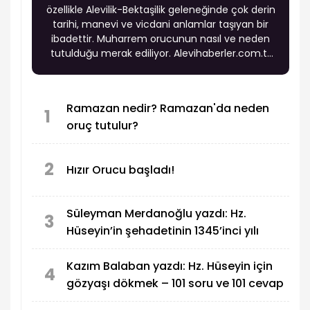
özellikle Alevilik-Bektaşilik geleneğinde çok derin
tarihi, manevi ve vicdani anlamlar taşıyan bir
ibadettir. Muharrem orucunun nasıl ve neden
tutulduğu merak ediliyor. Alevihaberler.com.tr
olarak, Muharrem orucu hakkında merak
edilenleri sizler için derledik.
Ramazan nedir? Ramazan'da neden
1
oruç tutulur?
2
Hızır Orucu başladı!
Süleyman Merdanoğlu yazdı: Hz.
3
Hüseyin’in şehadetinin 1345’inci yılı
Kazım Balaban yazdı: Hz. Hüseyin için
4
gözyaşı dökmek – 101 soru ve 101 cevap