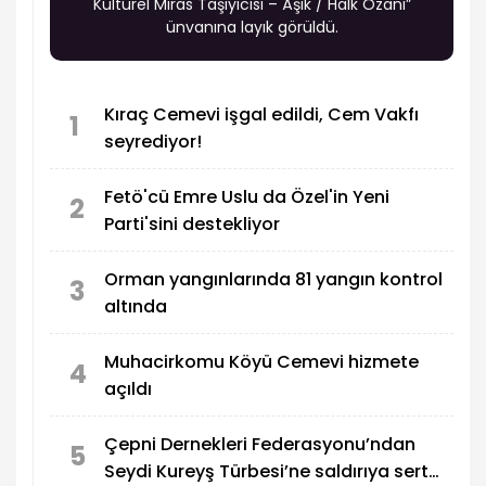
Kültürel Miras Taşıyıcısı – Âşık / Halk Ozanı”
ünvanına layık görüldü.
Kıraç Cemevi işgal edildi, Cem Vakfı
1
seyrediyor!
Fetö'cü Emre Uslu da Özel'in Yeni
2
Parti'sini destekliyor
Orman yangınlarında 81 yangın kontrol
3
altında
Muhacirkomu Köyü Cemevi hizmete
4
açıldı
Çepni Dernekleri Federasyonu’ndan
5
Seydi Kureyş Türbesi’ne saldırıya sert