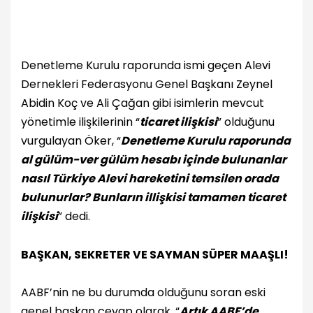
Denetleme Kurulu raporunda ismi geçen Alevi
Dernekleri Federasyonu Genel Başkanı Zeynel
Abidin Koç ve Ali Çağan gibi isimlerin mevcut
yönetimle ilişkilerinin “
ticaret ilişkisi
” olduğunu
vurgulayan Öker, “
Denetleme Kurulu raporunda
al gülüm-ver gülüm hesabı içinde bulunanlar
nasıl Türkiye Alevi hareketini temsilen orada
bulunurlar? Bunların illişkisi tamamen ticaret
ilişkisi
” dedi.
BAŞKAN, SEKRETER VE SAYMAN SÜPER MAAŞLI!
AABF’nin ne bu durumda olduğunu soran eski
genel başkan cevap olarak, “
Artık AABF’de