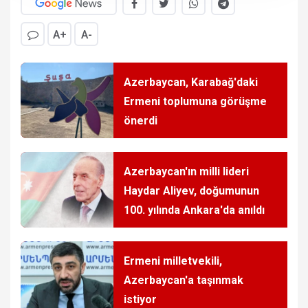
A+
A-
Azerbaycan, Karabağ'daki
Ermeni toplumuna görüşme
önerdi
Azerbaycan'ın milli lideri
Haydar Aliyev, doğumunun
100. yılında Ankara'da anıldı
Ermeni milletvekili,
Azerbaycan'a taşınmak
istiyor