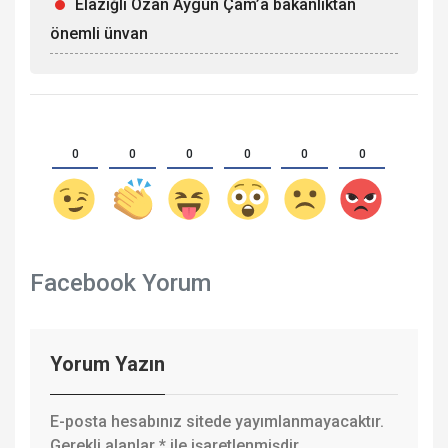
Elazığlı Ozan Aygün Çam’a bakanlıktan
önemli ünvan
0
0
0
0
0
0
Facebook Yorum
Yorum Yazın
E-posta hesabınız sitede yayımlanmayacaktır.
Gerekli alanlar
*
ile işaretlenmişdir.