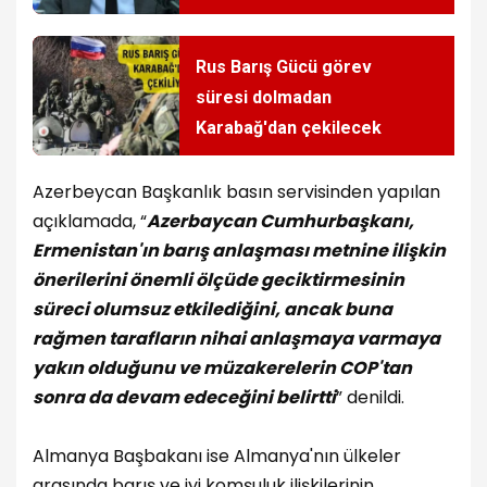
Rus Barış Gücü görev
süresi dolmadan
Karabağ'dan çekilecek
Azerbeycan Başkanlık basın servisinden yapılan
açıklamada, “
Azerbaycan Cumhurbaşkanı,
Ermenistan'ın barış anlaşması metnine ilişkin
önerilerini önemli ölçüde geciktirmesinin
süreci olumsuz etkilediğini, ancak buna
rağmen tarafların nihai anlaşmaya varmaya
yakın olduğunu ve müzakerelerin COP'tan
sonra da devam edeceğini belirtti
” denildi.
Almanya Başbakanı ise Almanya'nın ülkeler
arasında barış ve iyi komşuluk ilişkilerinin