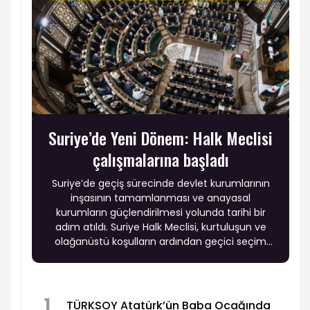
Suriye’de Yeni Dönem: Halk Meclisi
çalışmalarına başladı
Suriye’de geçiş sürecinde devlet kurumlarının
inşasının tamamlanması ve anayasal
kurumların güçlendirilmesi yolunda tarihi bir
adım atıldı. Suriye Halk Meclisi, kurtuluşun ve
olağanüstü koşulların ardından geçici seçim
sistemi kapsamında öngörülen anayasal geçiş
mekanizması çerçevesinde ilk oturumunu
gerçekleştirdi.
1
TÜRKSOY Atatürk’ün Baba Ocağında