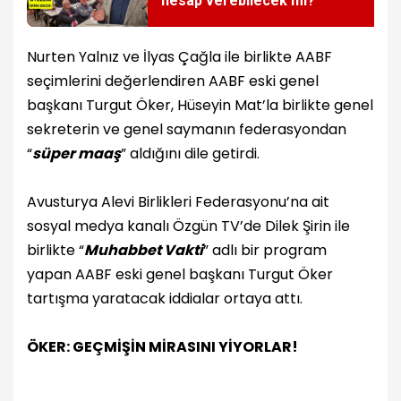
hesap verebilecek mi?
Nurten Yalnız ve İlyas Çağla ile birlikte AABF
seçimlerini değerlendiren AABF eski genel
başkanı Turgut Öker, Hüseyin Mat’la birlikte genel
sekreterin ve genel saymanın federasyondan
“
süper maaş
” aldığını dile getirdi.
Avusturya Alevi Birlikleri Federasyonu’na ait
sosyal medya kanalı Özgün TV’de Dilek Şirin ile
birlikte “
Muhabbet Vakti
” adlı bir program
yapan AABF eski genel başkanı Turgut Öker
tartışma yaratacak iddialar ortaya attı.
ÖKER: GEÇMİŞİN MİRASINI YİYORLAR!