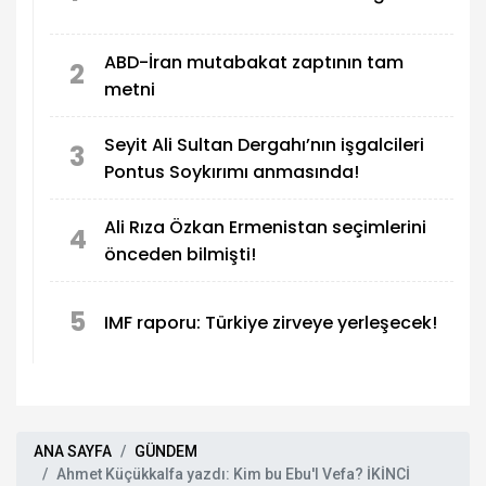
ABD-İran mutabakat zaptının tam
2
metni
Seyit Ali Sultan Dergahı’nın işgalcileri
3
Pontus Soykırımı anmasında!
Ali Rıza Özkan Ermenistan seçimlerini
4
önceden bilmişti!
5
IMF raporu: Türkiye zirveye yerleşecek!
ANA SAYFA
GÜNDEM
Ahmet Küçükkalfa yazdı: Kim bu Ebu'l Vefa? İKİNCİ