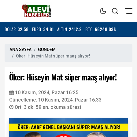
DOLAR
32.58
EURO
34.81
ALTIN
2412.9
BTC
66248.09$
ANA SAYFA
GÜNDEM
Öker: Hüseyin Mat süper maaş alıyor!
Öker: Hüseyin Mat süper maaş alıyor!
10 Kasım, 2024, Pazar 16:25
Güncelleme: 10 Kasım, 2024, Pazar 16:33
Ort.
3 dk. 59 sn.
okuma süresi