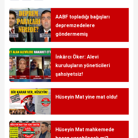
AABF topladığı bağışları
depremzedelere
göndermemiş
İnkârcı Öker: Alevi
kuruluşların yöneticileri
şahsiyetsiz!
Hüseyin Mat yine mat oldu!
Hüseyin Mat mahkemede