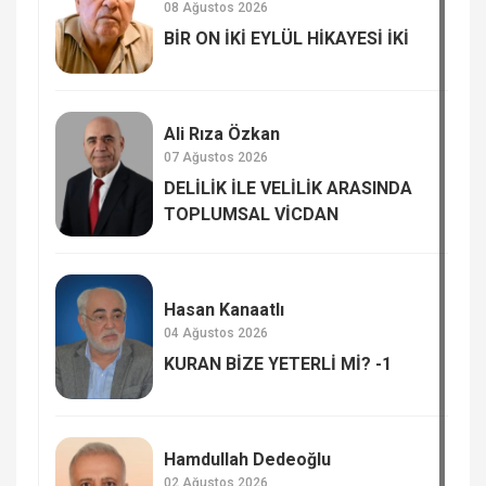
08 Ağustos 2026
BİR ON İKİ EYLÜL HİKAYESİ İKİ
Ali Rıza Özkan
07 Ağustos 2026
DELİLİK İLE VELİLİK ARASINDA
TOPLUMSAL VİCDAN
Hasan Kanaatlı
04 Ağustos 2026
KURAN BİZE YETERLİ Mİ? -1
Hamdullah Dedeoğlu
02 Ağustos 2026