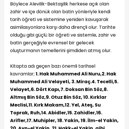
Böylece Alevilik-Bektaşilik herkese açık olan
zahir ve içe dönük olan batin yönleriyle kendi
tarih öğreti ve sistemine yeniden kavuşarak
asimilasyonlara karşı daha dirençli olur. Tarihte
olduğu gibi güçlü bir öğreti ve sistemle, zahir ve
batin gerçeğiyle evrensel bir gelecek
oluşturmanın temellerini şimdiden atmış olur.
Kitapta adı geçen bazı önemli tarihsel
kavramlar;
1. Hak Muhammed Ali Nuru,2. Hak
Muhammed Ali Velayeti, 3. Miraç.4. Tecelli,5.
Velayet,6. Dört Kapı,7. Doksan Bin Söz,8.
Altmış Bin Söz,9. Otuz Bin Söz, 10. Kırklar
Meclisi,11. Kırk Makam,12. Yel, Ateş, Su
Toprak, Ruh,14. Abidler,15. Zahidler,16.
Arifler,17. Muhipler, 18. Yakin, 19. İlm-el Yakin,
20. Ayn-el Yakin, 21. Hakk-el Yakin, gibi