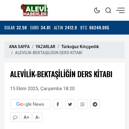
DOLAR
32.58
EURO
34.81
ALTIN
2412.9
BTC
66248.09$
ANA SAYFA
YAZARLAR
Türkoğuz Kılıçgedik
ALEVİLİK-BEKTAŞİLİĞİN DERS KİTABI
ALEVİLİK-BEKTAŞİLİĞİN DERS KİTABI
15 Ekim 2025, Çarşamba 18:20
A+
A-