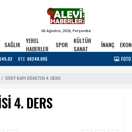
06 Ağustos, 2026, Perşembe
YEREL
KÜLTÜR
SAĞLIK
SPOR
İNANÇ
EKON
HABERLER
SANAT
FOTO
645.02
BTC
66248.09$
DÖRT KAPI ÖĞRETİSİ 4. DERS
Sİ 4. DERS