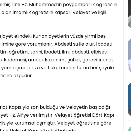
rilmiş. İlmi Hz. Muhammed’in peygamberlik öğretisini
i olan İmamlık öğretisini kapsar. Velayet ve ilgili
layet elindeki Kur’an ayetlerin yüzde yirmi beşi
 ilmine göre yorumlanır. Abdesti su ile olur. İbadeti
m öğretimi, tarihi, ibadeti, ilmi, abdesti, elbisesi,
, kademesi, amacı, kazanımı, şahidi, görevi, inancı,
, yeme içme, ceza ve hukukundan tutun her şeyi ile
isine özgüdür.
riat Kapısıyla son bulduğu ve Velayetin başladığı
layet Hz. Ali’ye verilmiştir. Velayet öğretisi Dört Kapı
clisiyle kurumsallaşmıştır. Velayet öğretisine göre
et ve Hakikat Kapı öğretisi batındır.