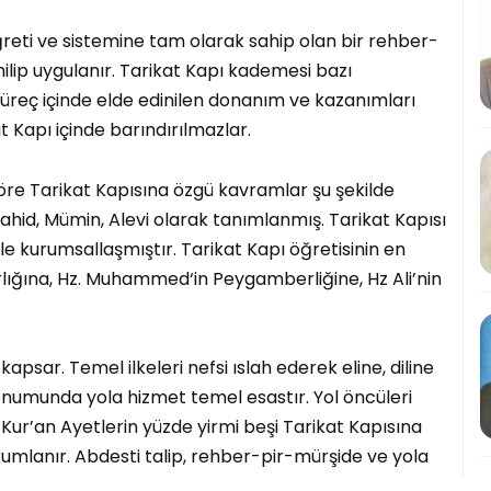
öğreti ve sistemine tam olarak sahip olan bir rehber-
nilip uygulanır. Tarikat Kapı kademesi bazı
süreç içinde elde edinilen donanım ve kazanımları
 Kapı içinde barındırılmazlar.
göre Tarikat Kapısına özgü kavramlar şu şekilde
ahid, Mümin, Alevi olarak tanımlanmış. Tarikat Kapısı
iyle kurumsallaşmıştır. Tarikat Kapı öğretisinin en
varlığına, Hz. Muhammed‘in Peygamberliğine, Hz Ali’nin
kapsar. Temel ilkeleri nefsi ıslah ederek eline, diline
onumunda yola hizmet temel esastır. Yol öncüleri
i Kur’an Ayetlerin yüzde yirmi beşi Tarikat Kapısına
orumlanır. Abdesti talip, rehber-pir-mürşide ve yola