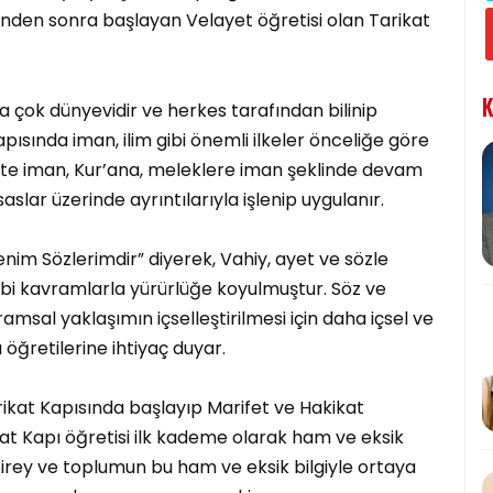
inden sonra başlayan Velayet öğretisi olan Tarikat
K
ha çok dünyevidir ve herkes tarafından bilinip
pısında iman, ilim gibi önemli ilkeler önceliğe göre
e iman, Kur’ana, meleklere iman şeklinde devam
slar üzerinde ayrıntılarıyla işlenip uygulanır.
nim Sözlerimdir” diyerek, Vahiy, ayet ve sözle
gibi kavramlarla yürürlüğe koyulmuştur. Söz ve
msal yaklaşımın içselleştirilmesi için daha içsel ve
 öğretilerine ihtiyaç duyar.
arikat Kapısında başlayıp Marifet ve Hakikat
at Kapı öğretisi ilk kademe olarak ham ve eksik
 birey ve toplumun bu ham ve eksik bilgiyle ortaya