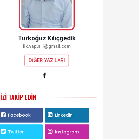
Türkoğuz Kılıçgedik
ilk.vapur.1@gmail.com
DİĞER YAZILARI
IZI TAKIP EDIN
Facebook
Linkedin
Twitter
Instagram