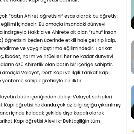
ok “batın Ahiret öğretisini” esas alarak bu öğretiyi
eğilimi içindedir. Bu amaçla insandaki dünyevi
ma indirgeyip Hakk’a ve Ahirete ait olan “ruhu” insan
 öğretisini beden üzerinde etkili hale getirip kalp,
llendirme ve yaygınlaştırma eğilimindedir. Tarikat
anç, ibadet, norm ve ritüelleri her ne kadar dünyevi
rın özü Ahiretlik olan batın bir içeriğe sahiptir.
u amaçla Velayet, Dört Kapı ve ilgili Tarikat Kapı
ve yönteme sahip öğretisiyle bir ilktir.
elayetin batin içeriğinden dolayı Velayet sahipleri
t Kapı öğretisi hakkında çok az bilgi açığa çıkarılmış.
ncı içinde kalacak şekilde dışa kapalı olarak
arikat Kapı öğretisi Alevilik-Bektaşiliğin tüm