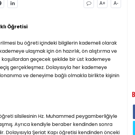
A+
A-
klı Öğretisi
ilmesi bu öğreti içindeki bilgilerin kademeli olarak
r kademeye ulaşmak için ön hazırlık, ön alıştırma ve
zor koşullardan geçecek şekilde bir üst kademeye
u geçiş gerçekleşmez. Dolayısıyla her kademeye
i donanıma ve deneyime bağlı olmakla birlikte kişinin
B
öğreti silsilesinin Hz. Muhammed peygamberliğiyle
laşmış. Ayrıca kendiyle beraber kendinden sonra
r. Dolayısıyla Şeriat Kapı öğretisi kendinden önceki