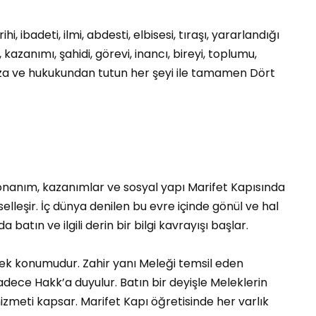
hi, ibadeti, ilmi, abdesti, elbisesi, tıraşı, yararlandığı
zanımı, şahidi, görevi, inancı, bireyi, toplumu,
za ve hukukundan tutun her şeyi ile tamamen Dört
donanım, kazanımlar ve sosyal yapı Marifet Kapısında
leşir. İç dünya denilen bu evre içinde gönül ve hal
 batın ve ilgili derin bir bilgi kavrayışı başlar.
elek konumudur. Zahir yanı Meleği temsil eden
 sadece Hakk’a duyulur. Batın bir deyişle Meleklerin
hizmeti kapsar. Marifet Kapı öğretisinde her varlık