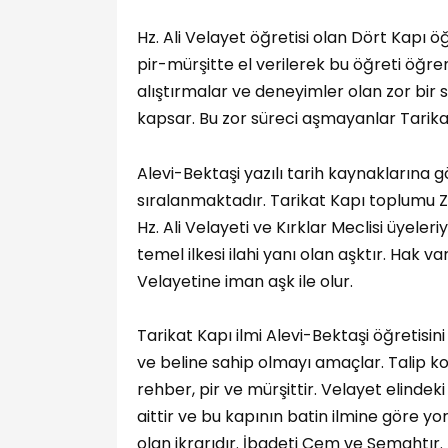
Hz. Ali Velayet öğretisi olan Dört Kapı 
pir-mürşitte el verilerek bu öğreti öğre
alıştırmalar ve deneyimler olan zor bir 
kapsar. Bu zor süreci aşmayanlar Tarikat
Alevi-Bektaşi yazılı tarih kaynaklarına 
sıralanmaktadır. Tarikat Kapı toplumu Z
Hz. Ali Velayeti ve Kırklar Meclisi üyeler
temel ilkesi ilahi yanı olan aşktır. Hak 
Velayetine iman aşk ile olur.
Tarikat Kapı ilmi Alevi-Bektaşi öğretisini 
ve beline sahip olmayı amaçlar. Talip k
rehber, pir ve mürşittir. Velayet elindek
aittir ve bu kapının batin ilmine göre y
olan ikrarıdır. İbadeti Cem ve Semahtır.