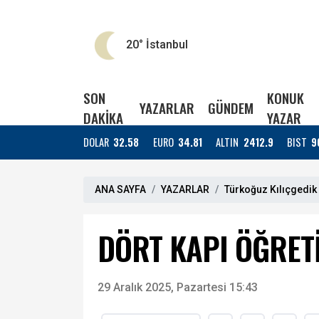
20°
İstanbul
SON
KONUK
YAZARLAR
GÜNDEM
DAKİKA
YAZAR
DOLAR
32.58
EURO
34.81
ALTIN
2412.9
BIST
9
ANA SAYFA
YAZARLAR
Türkoğuz Kılıçgedik
DÖRT KAPI ÖĞRETİ
29 Aralık 2025, Pazartesi 15:43