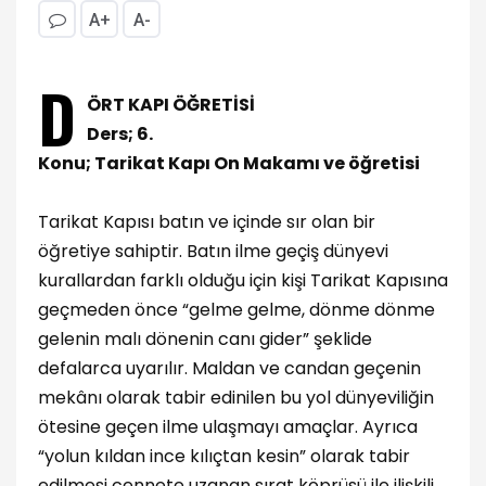
A+
A-
D
ÖRT KAPI ÖĞRETİSİ
Ders; 6.
Konu; Tarikat Kapı On Makamı ve öğretisi
Tarikat Kapısı batın ve içinde sır olan bir
öğretiye sahiptir. Batın ilme geçiş dünyevi
kurallardan farklı olduğu için kişi Tarikat Kapısına
geçmeden önce “gelme gelme, dönme dönme
gelenin malı dönenin canı gider” şeklide
defalarca uyarılır. Maldan ve candan geçenin
mekânı olarak tabir edinilen bu yol dünyeviliğin
ötesine geçen ilme ulaşmayı amaçlar. Ayrıca
“yolun kıldan ince kılıçtan kesin” olarak tabir
edilmesi cennete uzanan sırat köprüsü ile ilişkili