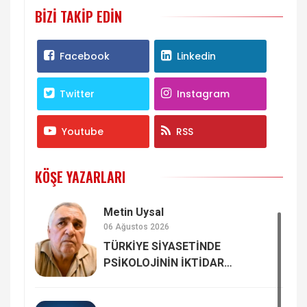
BIZI TAKIP EDIN
Facebook
Linkedin
Twitter
Instagram
Youtube
RSS
KÖŞE YAZARLARI
Metin Uysal
06 Ağustos 2026
TÜRKİYE SİYASETİNDE
PSİKOLOJİNİN İKTİDAR
GADDARLIĞININ ELEŞTİRİSİ