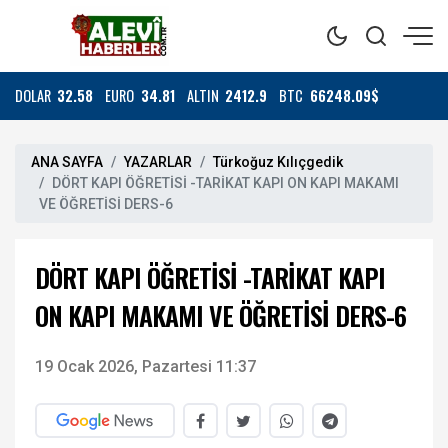
DOLAR
32.58
EURO
34.81
ALTIN
2412.9
BTC
66248.09$
ANA SAYFA
YAZARLAR
Türkoğuz Kılıçgedik
DÖRT KAPI ÖĞRETİSİ -TARİKAT KAPI ON KAPI MAKAMI
VE ÖĞRETİSİ DERS-6
DÖRT KAPI ÖĞRETİSİ -TARİKAT KAPI
ON KAPI MAKAMI VE ÖĞRETİSİ DERS-6
19 Ocak 2026, Pazartesi 11:37