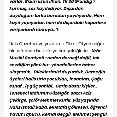
varlar. Bizim uzun ilhan, TK 30 Grundig’i
kurmuş, ses kaydediyor. Dışardan
duyduğum türkü buradan yayılıyordu. Hem
kayıt yapıyorlar, hem de dışardaki hoparlöre
veriyorlardı türküyü..
”5
Ünlü Gazeteci ve yazarımız Fikret Otyam diğer
bir seferinde ise Urfa’ya her geldiğinde; “
Urfa
Musîki Cemiyeti -neden derneği değil, tek
sevdiğim yönü bu- yöneticilerine haber
ulaştırdık.. Dileklerimizi duyurduk. Derneğin
üyeleri halis Urfa çocukları, insanları, Çoğu
esnaf.. iş güç sahibi.. Garip dostu kişiler..
Tenekeci Mahmut Güzelgöz, sazcı Aziz
Çekirge, şoför Mehmet Kurik, yüz yaşında
Hafız İsmail Baba, Mustafa Çölkesen, öğrenci
Yavuz Tapucu, Kemal Geçgil, Mehmet Şengül,