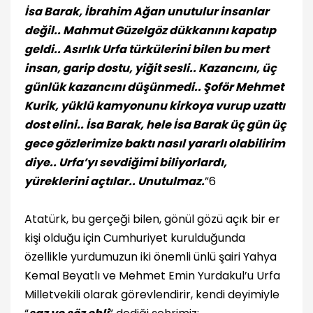
İsa Barak, İbrahim Ağan unutulur insanlar
değil.. Mahmut Güzelgöz dükkanını kapatıp
geldi.. Asırlık Urfa türkülerini bilen bu mert
insan, garip dostu, yiğit sesli.. Kazancını, üç
günlük kazancını düşünmedi.. Şoför Mehmet
Kurik, yüklü kamyonunu kirkoya vurup uzattı
dost elini.. İsa Barak, hele İsa Barak üç gün üç
gece gözlerimize baktı nasıl yararlı olabilirim
diye.. Urfa’yı sevdiğimi biliyorlardı,
yüreklerini açtılar.. Unutulmaz.
”6
Atatürk, bu gerçeği bilen, gönül gözü açık bir er
kişi olduğu için Cumhuriyet kurulduğunda
özellikle yurdumuzun iki önemli ünlü şairi Yahya
Kemal Beyatlı ve Mehmet Emin Yurdakul’u Urfa
Milletvekili olarak görevlendirir, kendi deyimiyle