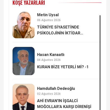
KÖŞE YAZARLARI
Metin Uysal
06 Ağustos 2026
TÜRKİYE SİYASETİNDE
PSİKOLOJİNİN İKTİDAR
GADDARLIĞININ ELEŞTİRİSİ
Hasan Kanaatlı
04 Ağustos 2026
KURAN BİZE YETERLİ Mİ? -1
Hamdullah Dedeoğlu
02 Ağustos 2026
AHİ EVRAN’IN İŞGALCİ
MOĞOLLAR’A KARŞI DİRENİŞİ