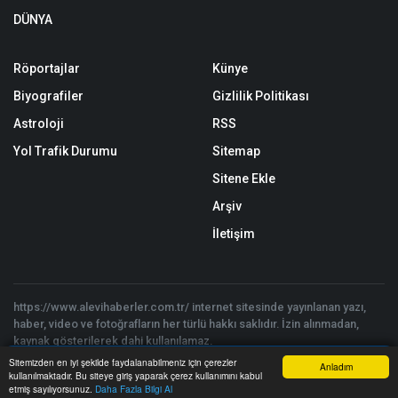
DÜNYA
Röportajlar
Künye
Biyografiler
Gizlilik Politikası
Astroloji
RSS
Yol Trafik Durumu
Sitemap
Sitene Ekle
Arşiv
İletişim
https://www.alevihaberler.com.tr/ internet sitesinde yayınlanan yazı,
haber, video ve fotoğrafların her türlü hakkı saklıdır. İzin alınmadan,
kaynak gösterilerek dahi kullanılamaz.
Copyright © 2026 Alevi Haberler - Tüm hakları saklıdır. | Yazılım:
Sitemizden en iyi şekilde faydalanabilmeniz için çerezler
Anladım
Onemsoft
kullanılmaktadır. Bu siteye giriş yaparak çerez kullanımını kabul
Anasayfa
Yazarlar
Haber Ara
İhbar Hattı
Menu
etmiş sayılıyorsunuz.
Daha Fazla Bilgi Al