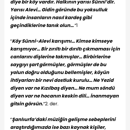
diye bir köy vardır. Halkının yarısı Sünni’dir.
Yarısı Alevi… Gidin göründe bu yoksulluk
içinde insanların nasıl kardeş gibi
geçindiklerine tanık olun…
”1
“
Köy Sünni-Alevi karışımı… Kimse kimseye
karışmıyor… Bir zırıltı bir dırıltı çıkmaması için
canlarını dişlerine takmışlar… Birbirlerine
saygıyı şart görmüşler, görmüşler de bu
yolun doğru olduğunu bellemişler, köyün
ihtiyarları bir nevi dostluk kurulu… Ne Yezid
diyen var ne Kızılbaş diyen… Ne mum söndü
diyen var ne hocanın keskin dili… İnanmayan
gitsin görsün.
”2. der.
“
Şanlıurfa’daki müziğin gelişme sebeplerini
araştırdığımızda ise bazı kaynak kişiler,