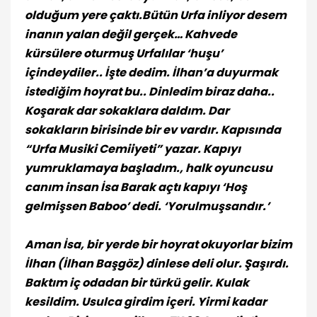
olduğum yere çaktı.Bütün Urfa inliyor desem
inanın yalan değil gerçek… Kahvede
kürsülere oturmuş Urfalılar ‘huşu’
içindeydiler.. İşte dedim. İlhan’a duyurmak
istediğim hoyrat bu.. Dinledim biraz daha..
Koşarak dar sokaklara daldım. Dar
sokakların birisinde bir ev vardır. Kapısında
“Urfa Musiki Cemiiyeti” yazar. Kapıyı
yumruklamaya başladım., halk oyuncusu
canım insan İsa Barak açtı kapıyı ‘Hoş
gelmişsen Baboo’ dedi. ‘Yorulmuşsandır.’
Aman İsa, bir yerde bir hoyrat okuyorlar bizim
İlhan (İlhan Başgöz) dinlese deli olur. Şaşırdı.
Baktım iç odadan bir türkü gelir. Kulak
kesildim. Usulca girdim içeri. Yirmi kadar