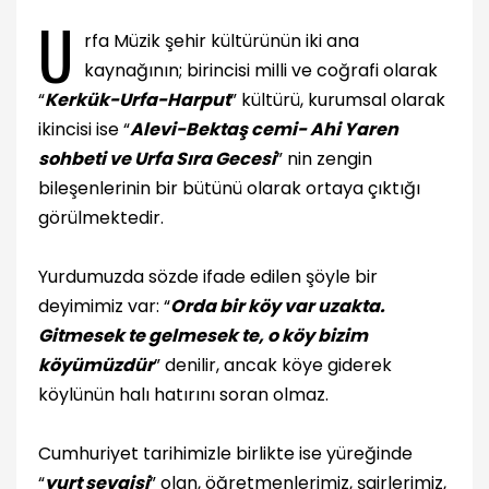
U
rfa Müzik şehir kültürünün iki ana
kaynağının; birincisi milli ve coğrafi olarak
“
Kerkük-Urfa-Harput
” kültürü, kurumsal olarak
ikincisi ise “
Alevi-Bektaş cemi- Ahi Yaren
sohbeti ve Urfa Sıra Gecesi
” nin zengin
bileşenlerinin bir bütünü olarak ortaya çıktığı
görülmektedir.
Yurdumuzda sözde ifade edilen şöyle bir
deyimimiz var: “
Orda bir köy var uzakta.
Gitmesek te gelmesek te, o köy bizim
köyümüzdür
” denilir, ancak köye giderek
köylünün halı hatırını soran olmaz.
Cumhuriyet tarihimizle birlikte ise yüreğinde
“
yurt sevgisi
” olan, öğretmenlerimiz, şairlerimiz,