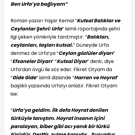
Ben Urfa’ya bağlıyam”
Roman yazarı Yaşar Kemal “
Kutsal Balıklar ve
Ceylanlar Şehri: Urfa
” isimli röportajında şehri
ilgi çeken yönleriyle tanıtmıştır. “
Balıkları,
ceylanları, taşları kutsal.
” Güneyde Urfa
denmez de Urfa’ya “
Ceylan gözlüler diyarı
”
“
Efsaneler Diyarı
” “
Kutsal Diyar
” denir, diye
Urfa’dan övgü ile söz eder. Fikret Otyam da
“
Gide Gide
” isimli dizisinde “
Harran ve Hoyrat
”
başlıklı yazısında Urfa!yı anlatır. Fikret Otyam
ise:
“
Urfa’ya geldim. İlk defa Hoyrat denilen
türküyle tanıştım. Hoyrat insanın içini
paralayan, biber gibi acı yanık bir türkü
türüdür. Derttir, zulme karşıdır… Susuzdur…