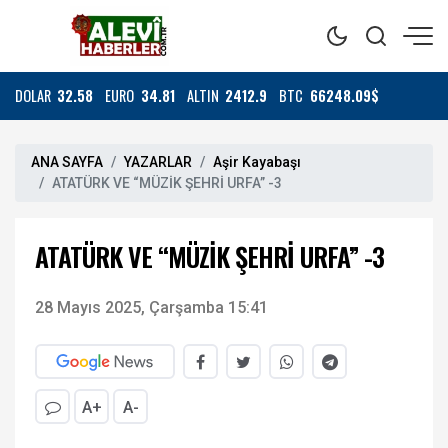
DOLAR
32.58
EURO
34.81
ALTIN
2412.9
BTC
66248.09$
ANA SAYFA
YAZARLAR
Aşir Kayabaşı
ATATÜRK VE “MÜZİK ŞEHRİ URFA” -3
ATATÜRK VE “MÜZİK ŞEHRİ URFA” -3
28 Mayıs 2025, Çarşamba 15:41
A+
A-