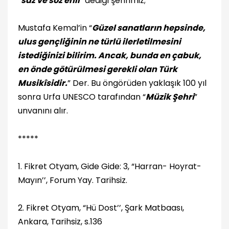
“
saz ve söz ehli
” dediği şehrimiz;
Mustafa Kemal’in “
Güzel sanatların hepsinde,
ulus gençliğinin ne türlü ilerletilmesini
istediğinizi bilirim. Ancak, bunda en çabuk,
en önde götürülmesi gerekli olan Türk
Musikîsidir.
” Der. Bu öngörüden yaklaşık 100 yıl
sonra Urfa UNESCO tarafından “
Müzik Şehri
”
unvanını alır.
*****
1. Fikret Otyam, Gide Gide: 3, “Harran- Hoyrat-
Mayın’’, Forum Yay. Tarihsiz.
2. Fikret Otyam, “Hü Dost’’, Şark Matbaası,
Ankara, Tarihsiz, s.136