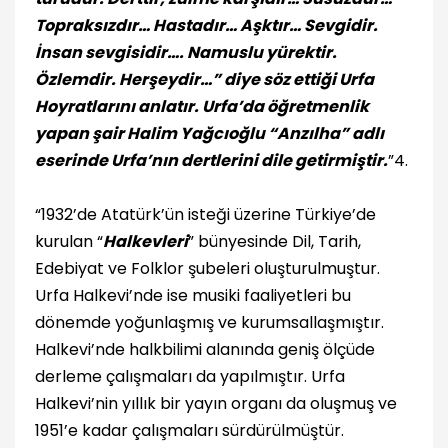
Topraksızdır… Hastadır… Aşktır… Sevgidir.
İnsan sevgisidir…. Namuslu yürektir.
Özlemdir. Herşeydir…” diye söz ettiği Urfa
Hoyratlarını anlatır. Urfa’da öğretmenlik
yapan şair Halim Yağcıoğlu “Anzılha” adlı
eserinde Urfa’nın dertlerini dile getirmiştir.
”4.
“1932’de Atatürk’ün isteği üzerine Türkiye’de
kurulan “
Halkevleri
” bünyesinde Dil, Tarih,
Edebiyat ve Folklor şubeleri oluşturulmuştur.
Urfa Halkevi’nde ise musiki faaliyetleri bu
dönemde yoğunlaşmış ve kurumsallaşmıştır.
Halkevi’nde halkbilimi alanında geniş ölçüde
derleme çalışmaları da yapılmıştır. Urfa
Halkevi’nin yıllık bir yayın organı da oluşmuş ve
1951’e kadar çalışmaları sürdürülmüştür.