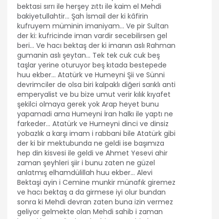
bektasi sırrı ile herşey zıttı ile kaim el Mehdi
bakiyetullahtir... Şah İsmail der ki kâfirin
kufruyem müminin imaniyam... Ve pir Sultan
der ki: kufricinde iman vardir secebilirsen gel
beri... Ve hacı bektaş der ki imanın aslı Rahman
gumanin aslı şeytan... Tek tek cuk cuk beş
taşlar yerine oturuyor beş kıtada bestepede
huu ekber... Atatürk ve Humeyni Şii ve Sünni
devrimciler de olsa biri kalpaklı diğeri sarıklı anti
emperyalist ve bu bize umut verir kılık kıyafet
şekilci olmaya gerek yok Arap heyet bunu
yapamadi ama Humeyni İran halkı ile yaptı ne
farkeder... Atatürk ve Humeyni dinci ve dinsiz
yobazlık a karşı imam i rabbani bile Atatürk gibi
der ki bir mektubunda ne geldi ise başımıza
hep din kisvesi ile geldi ve Ahmet Yesevi ahir
zaman şeyhleri şiir i bunu zaten ne güzel
anlatmış elhamdülillah huu ekber... Alevi
Bektaşi ayin i Cemine munkir münafık giremez
ve hacı bektaş a da girmese iyi olur bundan
sonra ki Mehdi devran zaten buna izin vermez
geliyor gelmekte olan Mehdi sahib i zaman