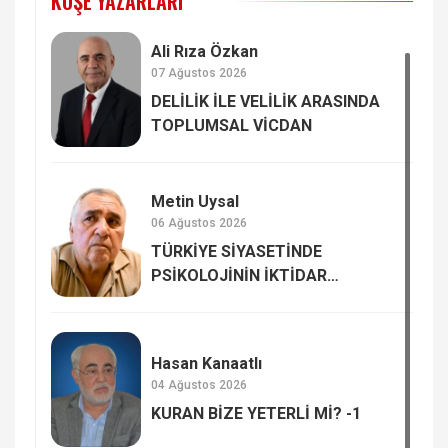
KÖŞE YAZARLARI
Ali Rıza Özkan
07 Ağustos 2026
DELİLİK İLE VELİLİK ARASINDA
TOPLUMSAL VİCDAN
Metin Uysal
06 Ağustos 2026
TÜRKİYE SİYASETİNDE
PSİKOLOJİNİN İKTİDAR
GADDARLIĞININ ELEŞTİRİSİ
Hasan Kanaatlı
04 Ağustos 2026
KURAN BİZE YETERLİ Mİ? -1