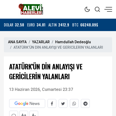
DOLAR
32.58
EURO
34.81
ALTIN
2412.9
BTC
66248.09$
ANA SAYFA
YAZARLAR
Hamdullah Dedeoğlu
ATATÜRK’ÜN DİN ANLAYIŞI VE GERİCİLERİN YALANLARI
ATATÜRK’ÜN DİN ANLAYIŞI VE
GERİCİLERİN YALANLARI
13 Haziran 2026, Cumartesi 23:37
A+
A-