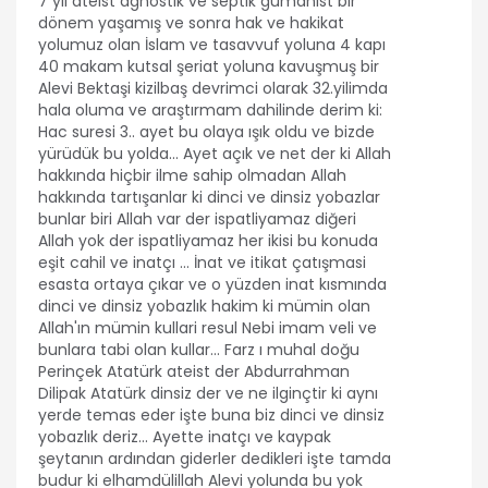
7 yıl ateist agnostik ve septik gümanist bir
dönem yaşamış ve sonra hak ve hakikat
yolumuz olan İslam ve tasavvuf yoluna 4 kapı
40 makam kutsal şeriat yoluna kavuşmuş bir
Alevi Bektaşi kizilbaş devrimci olarak 32.yilimda
hala oluma ve araştırmam dahilinde derim ki:
Hac suresi 3.. ayet bu olaya ışık oldu ve bizde
yürüdük bu yolda... Ayet açık ve net der ki Allah
hakkında hiçbir ilme sahip olmadan Allah
hakkında tartışanlar ki dinci ve dinsiz yobazlar
bunlar biri Allah var der ispatliyamaz diğeri
Allah yok der ispatliyamaz her ikisi bu konuda
eşit cahil ve inatçı ... İnat ve itikat çatışmasi
esasta ortaya çıkar ve o yüzden inat kısmında
dinci ve dinsiz yobazlık hakim ki mümin olan
Allah'ın mümin kullari resul Nebi imam veli ve
bunlara tabi olan kullar... Farz ı muhal doğu
Perinçek Atatürk ateist der Abdurrahman
Dilipak Atatürk dinsiz der ve ne ilginçtir ki aynı
yerde temas eder işte buna biz dinci ve dinsiz
yobazlık deriz... Ayette inatçı ve kaypak
şeytanın ardından giderler dedikleri işte tamda
budur ki elhamdülillah Alevi yolunda bu yok